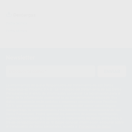
Descargas
Ficha técnica
Ficha técnica
Newsletter
ENVIAR
Le informamos de que el Responsable del tratamiento de sus Datos
Personales es Proclinic S.A.U.. La Finalidad del tratamiento de sus Datos
Personales es el envío de información comercial. La legitimación para el
envío de la información comercial es su consentimiento prestado. Sus
datos únicamente serán cedidos a empresas vinculadas con Proclinic
S.A.U. que comercialicen productos similares del sector odontológico,
siempre bajo su consentimiento y no habrás cesión internacional de sus
Datos Personales. Podrá ejercitar los derechos de acceso, rectificación,
supresión, limitación y/o oposición al tratamiento de datos, entre otros, a
través de lopd@proclinic.es. Si desea conocer información adicional sobre
el tratamiento de datos personales, acceda a:
Protección de datos