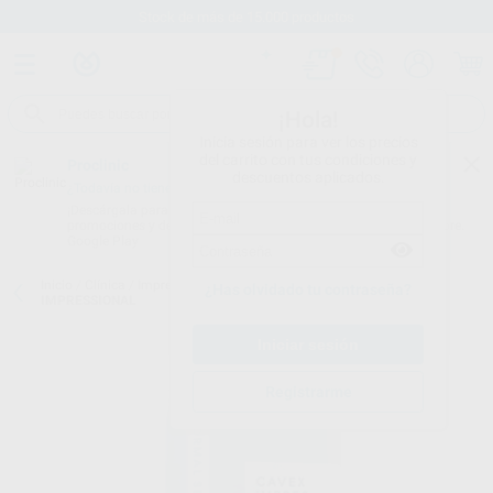
Stock de más de 15.000 productos
¡Hola!
Inicia sesión para ver los precios
del carrito con tus condiciones y
Proclinic
descuentos aplicados.
¿Todavía no tienes nuestra App?
¡Descárgala para ser siempre el primero en conocer nuestras
promociones y descuentos! Disponible en Google Play o App Store.
Google Play
Inicio
/
Clínica
/
Impresión
/
Alginatos
/
ALGINATO CAVEX
¿Has olvidado tu contraseña?
IMPRESSIONAL
Registrarme