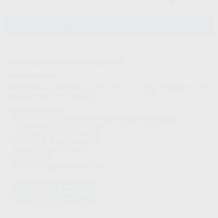
-
+
AÑADIR AL CARRITO
Características del producto
Proclinic informa:
Alginato con consistencia firme y fina. Perfectas impresiones con
superficies lisas. Gran elasticidad.
CARACTERÍSTICAS
- Combinación única de alta elasticidad y resistencia al desgarro.
- Reproducción de detalles de 25 µm
- Óptima compatibilidad con yesos
- Color azul que facilita la lectura
- Agradable sabor a menta
- Libre de polvo
- Tiempo de fraguado normal: 1’30’’