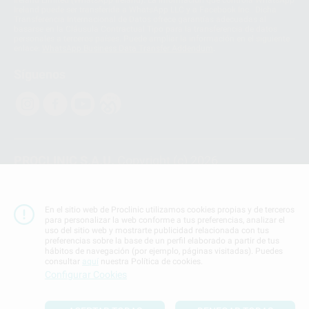
Ireland Limited (WhatsApp Ireland). La información que controla WhatsApp
Ireland puede ser transferida a WhatsApp LLC y a Facebook Inc.. Dicha
Transferencia Internacional de Datos ofrece garantías adecuadas al
basarse en la Cláusula Contractual Tipo para la transferencia de datos
personales a terceros países. Puede ampliar la información en el siguiente
enlace:
WhatsApp Business Data Transfer Addendum
.
Síguenos
PROCLINIC S.A.U.
Copyright (c) 2026
Aviso legal
Teléfono:
900 393 939
En el sitio web de Proclinic utilizamos cookies propias y de terceros
E-mail de contacto:
proclinic@proclinic.es
para personalizar la web conforme a tus preferencias, analizar el
uso del sitio web y mostrarte publicidad relacionada con tus
preferencias sobre la base de un perfil elaborado a partir de tus
Condiciones Generales de Contratación
y
Política
hábitos de navegación (por ejemplo, páginas visitadas). Puedes
de privacidad
consultar
aquí
nuestra Política de cookies.
Información Corporativa
Configurar Cookies
Política de Cookies