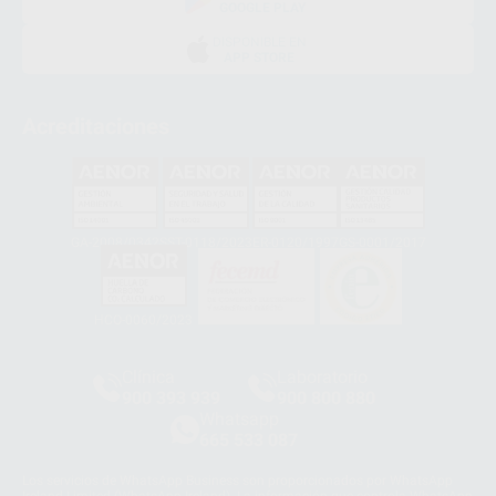
GOOGLE PLAY
DISPONIBLE EN
APP STORE
Acreditaciones
GA-2008/0342
SST-0118/2023
ER-0120/1997
GS-0001/2017
HCO-0060/2023
Clínica
Laboratorio
900 393 939
900 800 880
Whatsapp
665 533 087
Los servicios de WhatsApp Business son proporcionados por WhatsApp