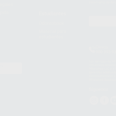
tratamiento de dat
legales
pida
Estudiantes
Odontobook
Material para
estudiantes
Clínica
900 393 9
Los servicios de W
(WhatsApp Ireland)
EN
WhatsApp LLC y a F
E
garantías adecuadas
datos personales a 
WhatsApp Busines
Síguenos