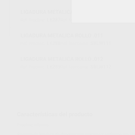
LIGADURA METALICA ROLLO .009
L6287
SBLW109
Ref. Proclinic
Ref. fabricante
LIGADURA METALICA ROLLO .011
L6288
SBLW111
Ref. Proclinic
Ref. fabricante
LIGADURA METALICA ROLLO .012
L6289
SBLW112
Ref. Proclinic
Ref. fabricante
Características del producto
Proclinic informa:
Alambre de ligadura de dimensiones precisas y uniforme. Un ala