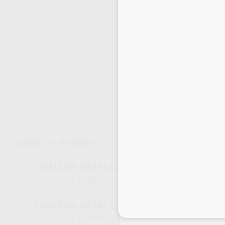
Envíos gratuitos desde 110€
Elige un modelo
LIGADURA METALICA ROLLO .010
L6000
SBLW110
Ref. Proclinic
Ref. fabricante
LIGADURA METALICA ROLLO .008
Inicia 
L6286
SBLW108
Ref. Proclinic
Ref. fabricante