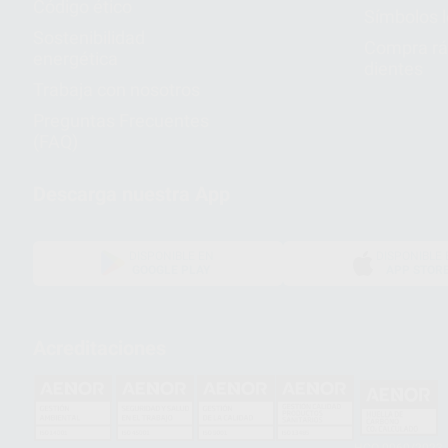
Código ético
Símbolos 
Sostenibilidad
Compra rá
energética
dientes
Trabaja con nosotros
Preguntas Frecuentes
(FAQ)
Descarga nuestra App
DISPONIBLE EN
DISPONIBLE 
GOOGLE PLAY
APP STOR
Acreditaciones
HCO-0060/2023