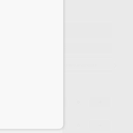
82
,03
€
35 €
o con IVA incluido 90,23 €
ELEGIR MODELO
15 días para cambiar de opinión salvo anestesias
86,35 €
-
+
82,03 €
86,35 €
eciales
-
+
82,03 €