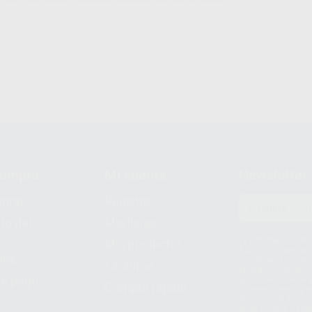
compra
Mi cuenta
Newsletter
prar
Registro
to del
Mis listas
Le informamos de q
Mis productos
S.A.U.. La Finalida
nes
comercial. La legit
Facturas
prestado. Sus dato
e pago
que comercialicen p
Compra rápida
consentimiento y no
derechos de acceso,
entre otros, a trav