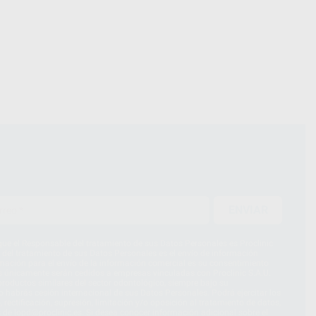
ENVIAR
ue el Responsable del tratamiento de sus Datos Personales es Proclinic
d del tratamiento de sus Datos Personales es el envío de información
imación para el envío de la información comercial es su consentimiento
s únicamente serán cedidos a empresas vinculadas con Proclinic S.A.U.
roductos similares del sector odontológico, siempre bajo su
 habrás cesión internacional de sus Datos Personales. Podrá ejercitar los
 rectificación, supresión, limitación y/o oposición al tratamiento de datos,
és de lopd@proclinic.es. Si desea conocer información adicional sobre el