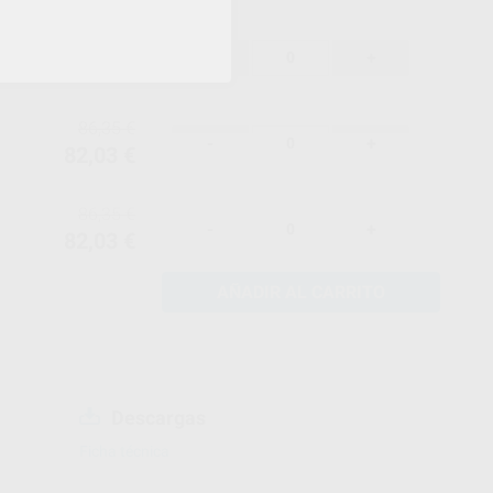
86,35 €
-
+
82,03 €
86,35 €
-
+
82,03 €
86,35 €
-
+
82,03 €
AÑADIR AL CARRITO
Descargas
Ficha técnica