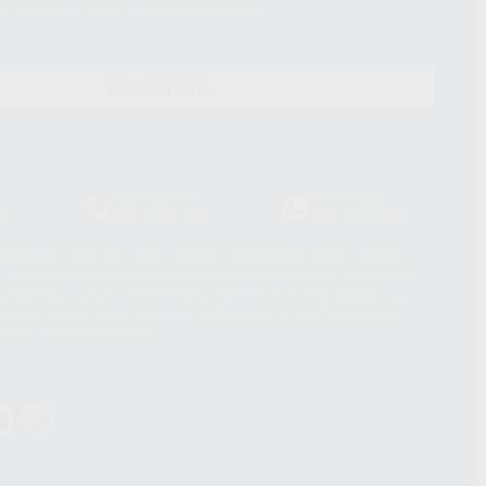
os personales, acceda a:
Protección de datos
CONTACTO
Laboratorio
Whatsapp
39
900 800 880
665 533 087
hatsApp Business son proporcionados por WhatsApp Ireland Limited
. La información que controla WhatsApp Ireland puede ser transferida a
acebook Inc.. Dicha Transferencia Internacional de Datos ofrece
 al basarse en la Cláusula Contractual Tipo para la transferencia de
terceros países. Puede ampliar la información en el siguiente enlace:
s Data Transfer Addendum
.