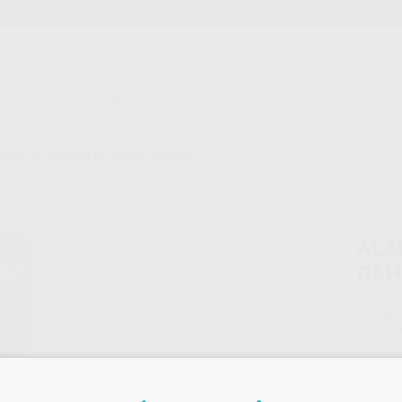
Stock de más de 15.000 productos
ORTODONCIA
CAD/CAM
EST
MBRE DE LIGADURA EN BOBINA G&H WIRE
ALA
G&H
Marca
Conteni