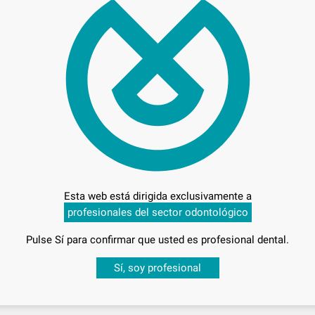
86,
Preci
Entrega en 24h
Esta web está dirigida exclusivamente a
profesionales del sector odontológico
Pulse Sí para confirmar que usted es profesional dental.
Desbloquea todas tus ventajas
Sí, soy profesional
sesión
para disfrutar de todos tus
descuentos y condiciones esp