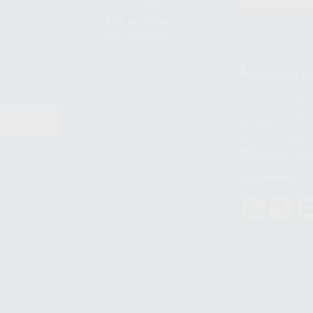
Material para
estudiantes
Clínica
900 393 9
Los servicios de W
(WhatsApp Ireland)
EN
WhatsApp LLC y a F
E
garantías adecuadas
datos personales a 
WhatsApp Busines
Síguenos