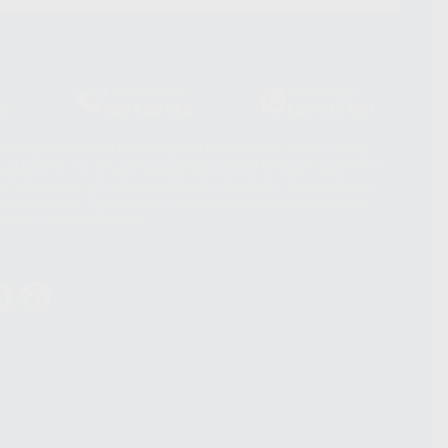
Laboratorio
Whatsapp
39
900 800 880
665 533 087
hatsApp Business son proporcionados por WhatsApp Ireland Limited
. La información que controla WhatsApp Ireland puede ser transferida a
acebook Inc.. Dicha Transferencia Internacional de Datos ofrece
 al basarse en la Cláusula Contractual Tipo para la transferencia de
terceros países. Puede ampliar la información en el siguiente enlace:
s Data Transfer Addendum
.