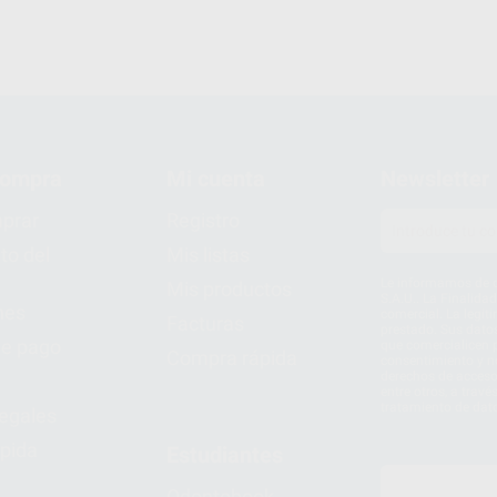
compra
Mi cuenta
Newsletter
prar
Registro
to del
Mis listas
Le informamos de q
Mis productos
S.A.U.. La Finalida
nes
comercial. La legit
Facturas
prestado. Sus dato
e pago
que comercialicen p
Compra rápida
consentimiento y no
derechos de acceso,
entre otros, a trav
tratamiento de dat
legales
pida
Estudiantes
Odontobook