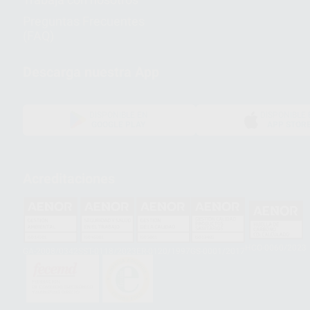
Preguntas Frecuentes
(FAQ)
Descarga nuestra App
DISPONIBLE EN
DISPONIBLE 
GOOGLE PLAY
APP STOR
Acreditaciones
HCO-0060/2023
GA-2008/0342
SST-0118/2023
ER-0120/1997
GS-0001/2017