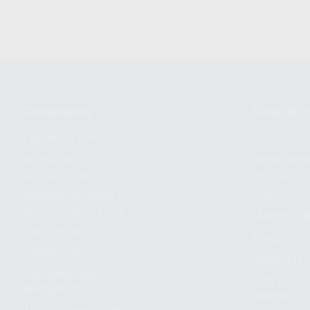
Conócenos
Guía de 
¿Quiénes somos?
Cómo com
Nuestros
Seguimien
compromisos
pedido
Responsabilidad
Devolucio
Social Corporativa
Métodos d
Canal ético
Envío
Código ético
Símbolos 
Sostenibilidad
Compra rá
energética
dientes
Trabaja con nosotros