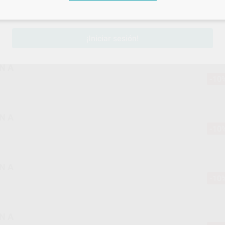
sesión
para disfrutar de todos tus
descuentos y condiciones esp
-10
¡Iniciar sesión!
-10
-10
-10