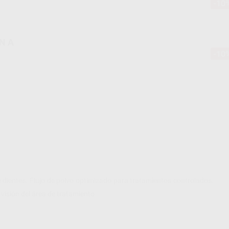
-10
-10
de dientes. Flujo de polvo optimizado para tratamientos controlados.
isión del área de tratamiento.