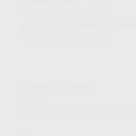
ACOPLAMIENTO W&H
85731
FT-220/W
Ref. Proclinic
Ref. fabricante
AEROPULIDOR AIR-FLOW HANDY 3.0 CONEXIÓN A
ACOPLAMIENTO KAVO
85732
FT-220/K
Ref. Proclinic
Ref. fabricante
Características del producto
Proclinic informa:
Eliminación eficiente de biopelículas, decoloraciones y pulido 
Cuerpo delgado para una mejor comodidad de trabajo y óptima v
EMS