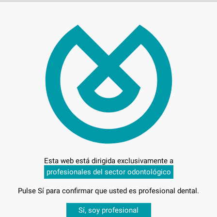
1.3
Entrega en 24h
Esta web está dirigida exclusivamente a
profesionales del sector odontológico
Pulse Sí para confirmar que usted es profesional dental.
-10
Desbloquea todas tus ventajas
Sí, soy profesional