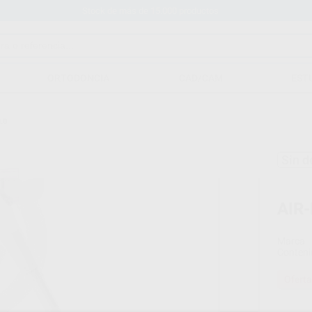
Stock de más de 15.000 productos
ORTODONCIA
CAD/CAM
EST
.0
Sin d
AIR
Marca
Conteni
Oferta