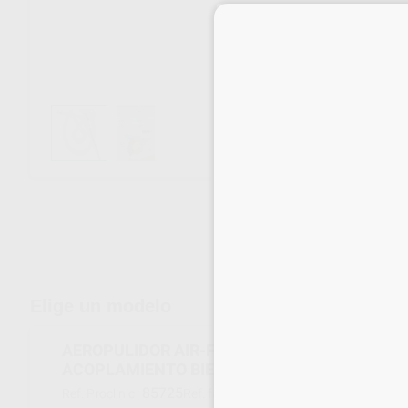
Envíos gratuitos desde 110€
Elige un modelo
AEROPULIDOR AIR-FLOW HANDY 3.0 CONEXIÓN A
ACOPLAMIENTO BIEN-AIR
85725
FT-220/B
Ref. Proclinic
Ref. fabricante