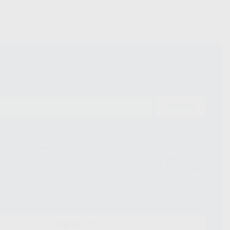
ENVIAR
ue el Responsable del tratamiento de sus Datos Personales es Proclinic
d del tratamiento de sus Datos Personales es el envío de información
imación para el envío de la información comercial es su consentimiento
s únicamente serán cedidos a empresas vinculadas con Proclinic S.A.U.
roductos similares del sector odontológico, siempre bajo su
 habrás cesión internacional de sus Datos Personales. Podrá ejercitar los
 rectificación, supresión, limitación y/o oposición al tratamiento de datos,
és de lopd@proclinic.es. Si desea conocer información adicional sobre el
os personales, acceda a:
Protección de datos
CONTACTO