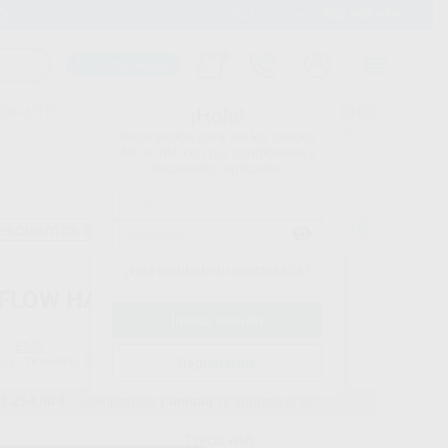
900 393 939
Envíos gratuitos desde 110€
Llama GRATIS a Clínica
Carrito mágico
UDIANTES
FOLLETOS
FORMACIONES
¡Hola!
Inicia sesión para ver los precios
del carrito con tus condiciones y
descuentos aplicados.
escuentos adicionales
¿Has olvidado tu contraseña?
-FLOW HANDY 3.0
EMS
do
1x cuerpo, 1x pieza de mano AIRFLOW, 1x polvo AIRFLOW COMFORT, 1x Easy Fil
Registrarme
1.254,00 €
Comprando
1 unidad
te ahorras el
10%
Precio web