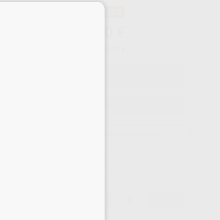
×
-10%
¡Mejor oferta!
1.254
,00
€
89,00 €
Precio con IVA incluido 1.517,34 €
ELEGIR MODELO
15 días para cambiar de opinión salvo anestesias
1.254,00 €
%
-
+