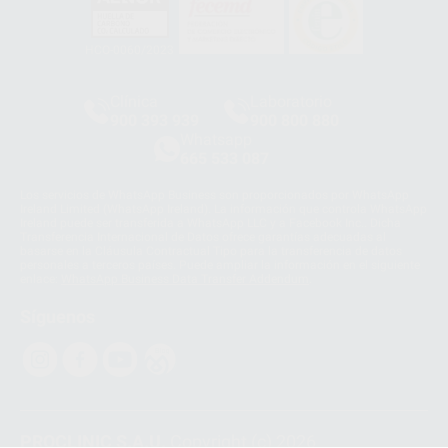
HCO-0060/2023
Clínica
Laboratorio
900 393 939
900 800 880
Whatsapp
665 533 087
Los servicios de WhatsApp Business son proporcionados por WhatsApp
Ireland Limited (WhatsApp Ireland). La información que controla WhatsApp
Ireland puede ser transferida a WhatsApp LLC y a Facebook Inc.. Dicha
Transferencia Internacional de Datos ofrece garantías adecuadas al
basarse en la Cláusula Contractual Tipo para la transferencia de datos
personales a terceros países. Puede ampliar la información en el siguiente
enlace:
WhatsApp Business Data Transfer Addendum
.
Síguenos
PROCLINIC S.A.U.
Copyright (c) 2026