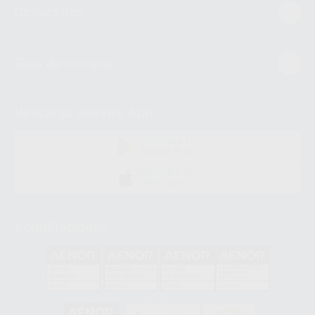
Conócenos
Guía de compra
Descarga nuestra App
DISPONIBLE EN
GOOGLE PLAY
DISPONIBLE EN
APP STORE
Acreditaciones
GA-2008/0342
SST-0118/2023
ER-0120/1997
GS-0001/2017