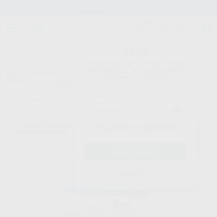
Stock de más de 15.000 productos
¡Hola!
Inicia sesión para ver los precios
del carrito con tus condiciones y
Proclinic
descuentos aplicados.
¿Todavía no tienes nuestra App?
¡Descárgala para ser siempre el primero en conocer nuestras
promociones y descuentos! Disponible en Google Play o App Store.
Google Play
Inicio
/
Clínica
/
Endodoncia
/
Agujas irrigación
/
AGUJAS DE
¿Has olvidado tu contraseña?
IRRIGACION EDDY
Registrarme