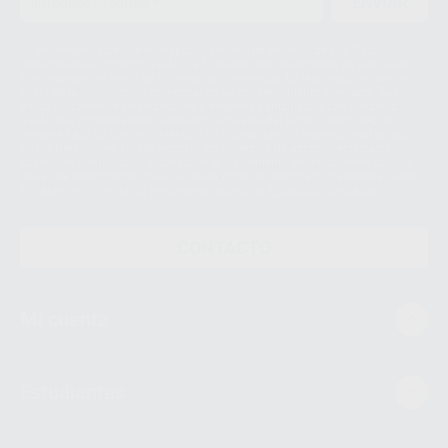
ENVIAR
Le informamos de que el Responsable del tratamiento de sus Datos
Personales es Proclinic S.A.U.. La Finalidad del tratamiento de sus Datos
Personales es el envío de información comercial. La legitimación para el
envío de la información comercial es su consentimiento prestado. Sus
datos únicamente serán cedidos a empresas vinculadas con Proclinic
S.A.U. que comercialicen productos similares del sector odontológico,
siempre bajo su consentimiento y no habrás cesión internacional de sus
Datos Personales. Podrá ejercitar los derechos de acceso, rectificación,
supresión, limitación y/o oposición al tratamiento de datos, entre otros, a
través de lopd@proclinic.es. Si desea conocer información adicional sobre
el tratamiento de datos personales, acceda a:
Protección de datos
CONTACTO
Mi cuenta
Estudiantes