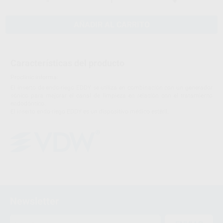
-
+
AÑADIR AL CARRITO
Características del producto
Proclinic informa:
El inserto de endo-riego EDDY se utiliza en combinación con un generador
sónico para mejorar el canal de limpieza en relación con el tratamiento
endodóntico.
El inserto endo-riego EDDY es un dispositivo médico estéril.
Newsletter