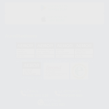
DISPONIBLE EN
GOOGLE PLAY
DISPONIBLE EN
APP STORE
Acreditaciones
GA-2008/0342
SST-0118/2023
ER-0120/1997
GS-0001/2017
HCO-0060/2023
Clínica
Laboratorio
900 393 939
900 800 880
Whatsapp
665 533 087