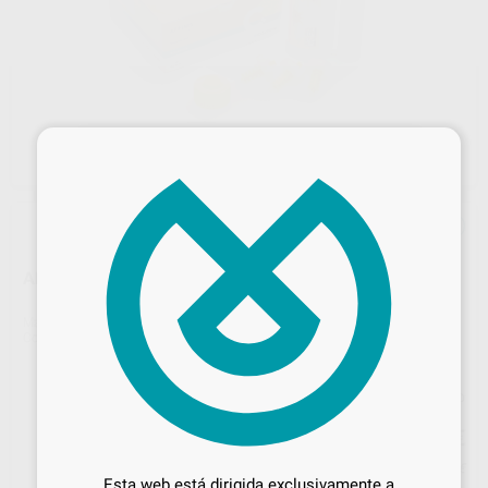
×
AFFINIS SYSTEM 360 STARTER KIT
Marca
COLTENE-WHALEDENT
Contenido
1 cartucho de 380 ml + 10 Dynamic Mixing Tips
Precio web
217
Desbloquea todas tus ventajas
,34
€
228,78 €
Precio con IVA incluido 262,98 €
Inicia sesión
para disfrutar de todos
Esta web está dirigida exclusivamente a