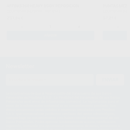
AFFINIS 360 HEAVY BODY REPOSICIÓN
PUNTAS MEZC
COLTENE-WHALEDENT
|
Ref. 6142
COLTENE-WHAL
251
57
,84
€
,21
€
-
+
-
AÑADIR
Newsletter
ENVIAR
Le informamos de que el Responsable del tratamiento de sus Datos
Personales es Proclinic S.A.U.. La Finalidad del tratamiento de sus Datos
Personales es el envío de información comercial. La legitimación para el
envío de la información comercial es su consentimiento prestado. Sus
datos únicamente serán cedidos a empresas vinculadas con Proclinic
S.A.U. que comercialicen productos similares del sector odontológico,
siempre bajo su consentimiento y no habrás cesión internacional de sus
Datos Personales. Podrá ejercitar los derechos de acceso, rectificación,
supresión, limitación y/o oposición al tratamiento de datos, entre otros, a
través de lopd@proclinic.es. Si desea conocer información adicional sobre