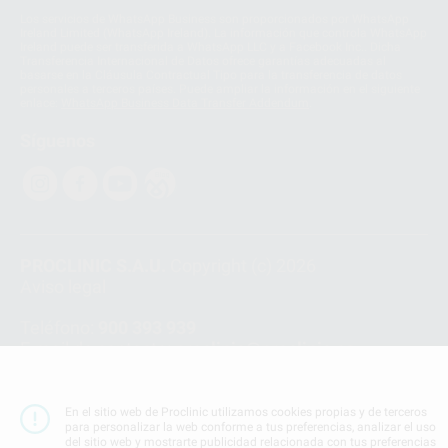
Los servicios de WhatsApp Business son proporcionados por WhatsApp
Ireland Limited (WhatsApp Ireland). La información que controla WhatsApp
Ireland puede ser transferida a WhatsApp LLC y a Facebook Inc.. Dicha
Transferencia Internacional de Datos ofrece garantías adecuadas al
basarse en la Cláusula Contractual Tipo para la transferencia de datos
personales a terceros países. Puede ampliar la información en el siguiente
enlace:
WhatsApp Business Data Transfer Addendum
.
Síguenos
PROCLINIC S.A.U.
Copyright (c) 2026
Aviso legal
Teléfono:
900 393 939
E-mail de contacto:
proclinic@proclinic.es
Condiciones Generales de Contratación
y
Política
de privacidad
En el sitio web de Proclinic utilizamos cookies propias y de terceros
para personalizar la web conforme a tus preferencias, analizar el uso
Información Corporativa
del sitio web y mostrarte publicidad relacionada con tus preferencias