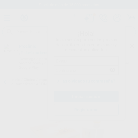
Stock de más de 15.000 productos
¡Hola!
Inicia sesión para ver los precios
del carrito con tus condiciones y
Proclinic
descuentos aplicados.
¿Todavía no tienes nuestra App?
¡Descárgala para ser siempre el primero en conocer nuestras
promociones y descuentos! Disponible en Google Play o App Store.
Google Play
Inicio
/
Clínica
/
Impresión
/
Siliconas de adición para mezcladoras
¿Has olvidado tu contraseña?
automáticas
/
AFFINIS SYSTEM 360 STARTER KIT
Registrarme