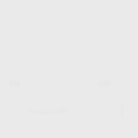
VELOCE
51%
51%
Ref. 97478