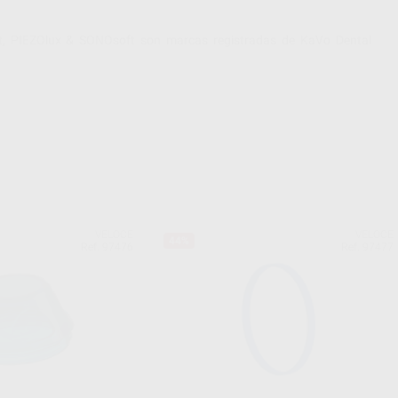
t, PIEZOlux & SONOsoft son marcas registradas de KaVo Dental
VELOCE
VELOCE
44%
Ref. 97476
Ref. 97477