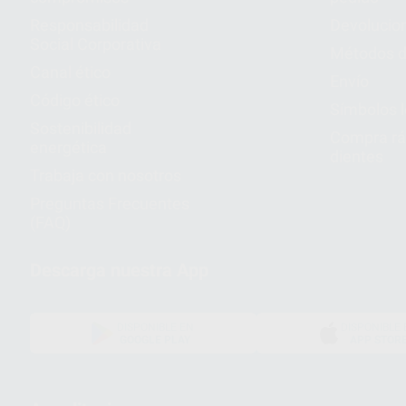
Responsabilidad
Devolucio
Social Corporativa
Métodos d
Canal ético
Envío
Código ético
Símbolos 
Sostenibilidad
Compra rá
energética
dientes
Trabaja con nosotros
Preguntas Frecuentes
(FAQ)
Descarga nuestra App
DISPONIBLE EN
DISPONIBLE 
GOOGLE PLAY
APP STOR