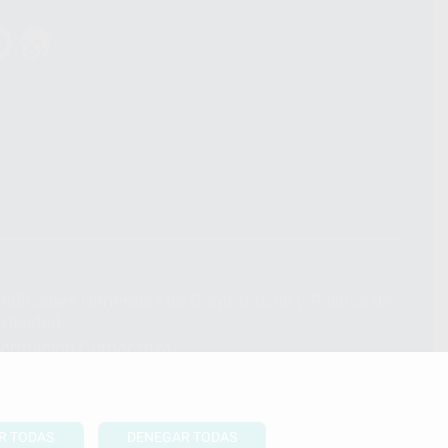
ndiciones Generales de Contratación
y
Política de
ivacidad
formación Corporativa
lítica de Cookies
R TODAS
DENEGAR TODAS