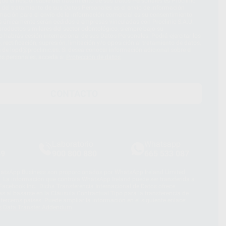
ue el Responsable del tratamiento de sus Datos Personales es Proclinic
d del tratamiento de sus Datos Personales es el envío de información
imación para el envío de la información comercial es su consentimiento
s únicamente serán cedidos a empresas vinculadas con Proclinic S.A.U.
roductos similares del sector odontológico, siempre bajo su
 habrás cesión internacional de sus Datos Personales. Podrá ejercitar los
 rectificación, supresión, limitación y/o oposición al tratamiento de datos,
és de lopd@proclinic.es. Si desea conocer información adicional sobre el
os personales, acceda a:
Protección de datos
CONTACTO
Laboratorio
Whatsapp
39
900 800 880
665 533 087
hatsApp Business son proporcionados por WhatsApp Ireland Limited
. La información que controla WhatsApp Ireland puede ser transferida a
acebook Inc.. Dicha Transferencia Internacional de Datos ofrece
 al basarse en la Cláusula Contractual Tipo para la transferencia de
terceros países. Puede ampliar la información en el siguiente enlace:
s Data Transfer Addendum
.