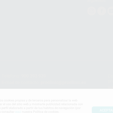
Síguenos
Teléfono:
900 393 939
Co
pr
E-mail de contacto:
proclinic@proclinic.es
In
Po
mos cookies propias y de terceros para personalizar la web
ar el uso del sitio web y mostrarte publicidad relacionada con
n perfil elaborado a partir de tus hábitos de navegación (por
ACEPTA
s consultar
aquí
nuestra Política de cookies.