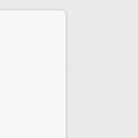
Precio web
1.173
×
,00
€
on IVA incluido 1.419,33 €
ELEGIR CANTIDAD
15 días para cambiar de opinión salvo anestesias
1.173,00 €
-
+