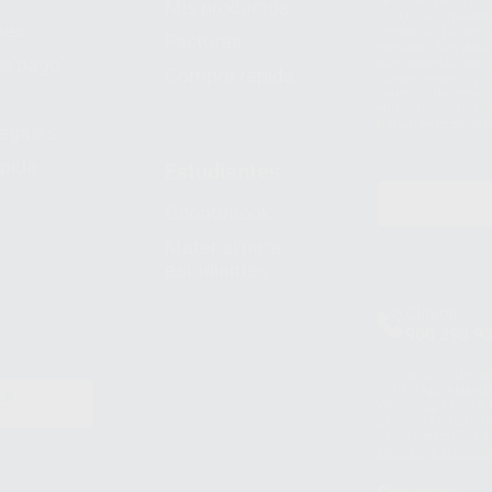
Le informamos de q
Mis productos
S.A.U.. La Finalida
nes
comercial. La legit
Facturas
prestado. Sus dato
e pago
que comercialicen p
Compra rápida
consentimiento y no
derechos de acceso,
entre otros, a trav
tratamiento de dat
legales
pida
Estudiantes
Odontobook
Material para
estudiantes
Clínica
900 393 9
Los servicios de W
(WhatsApp Ireland)
EN
WhatsApp LLC y a F
E
garantías adecuadas
datos personales a 
WhatsApp Busines