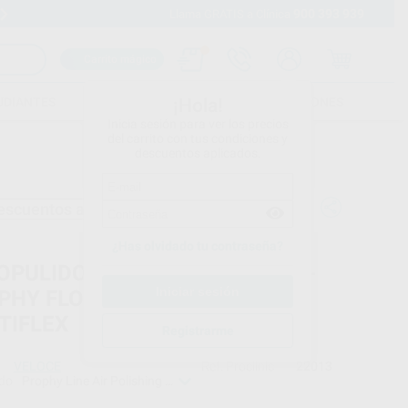
900 393 939
Envíos gratuitos desde 110€
Llama GRATIS a Clínica
Carrito mágico
UDIANTES
FOLLETOS
FORMACIONES
¡Hola!
Inicia sesión para ver los precios
del carrito con tus condiciones y
descuentos aplicados.
escuentos adicionales
¿Has olvidado tu contraseña?
OPULIDOR DE BICARBONATO V-
PHY FLOW CONEXIÓN KAVO®
TIFLEX
Registrarme
VELOCE
Ref. Proclinic
22013
do
Prophy Line Air Polishing device
Powder seal
O-Ring head