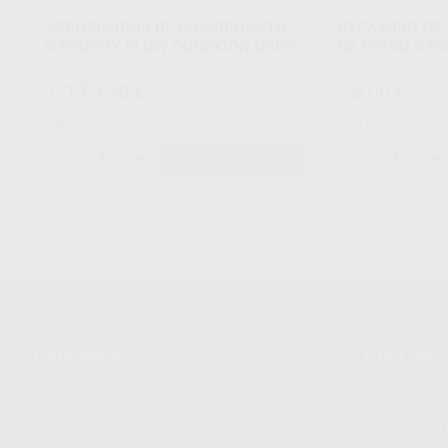
AEROPULIDOR DE BICARBONATO
RECAMBIO DE 
V-PROPHY FLOW CONEXIÓN NSK®
DE POLVO V-P
Envase Prophy Line Air Polishing device
Bolsa Unidad
Powder seal
1.173
25
,00
€
,00
€
51,00 
O-Ring head
Sin descuentos adicionales
Sin descuentos 
-
+
-
+
AÑADIR
Conócenos
Guía de 
¿Quiénes somos?
Cómo com
Nuestros
Seguimien
compromisos
pedido