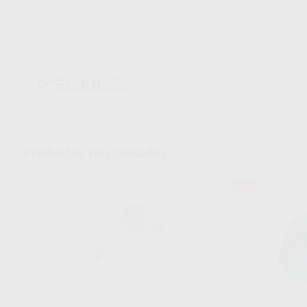
KAVO® , SONICflex , SONICflex quick, PiezoLED & PIEZOsof
Corporation
Productos relacionados
VELOCE
51%
Ref. 97472