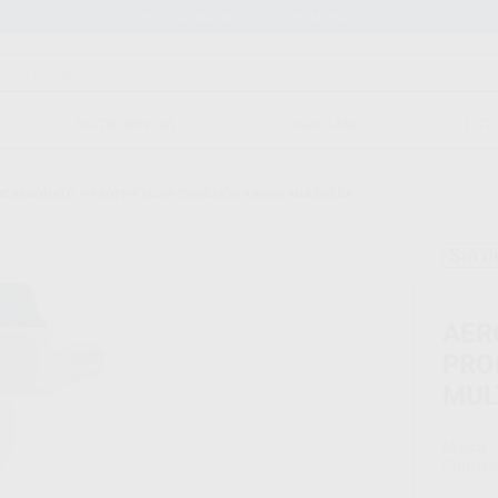
Stock de más de 15.000 productos
ORTODONCIA
CAD/CAM
EST
BICARBONATO V-PROPHY FLOW CONEXIÓN KAVO® MULTIFLEX
Sin d
AER
PRO
MUL
Marca
Conteni