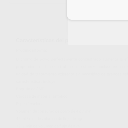
Inicia 
Características del producto
Proclinic informa:
El chorro de polvo perfectamente concentrado aumenta la efi
proporciona un flujo de trabajo sin esfuerzo, incluso en ses
unidad de tratamiento existente sin necesidad de grandes esf
características incluyen:
Boquilla de 360°.
Carcasa de material sintético
Especificaciones
Volumen de consumo de polvo de 4 g / min
45 ml / min de volumen de flujo de agua
12 l / min de volumen de flujo de aire