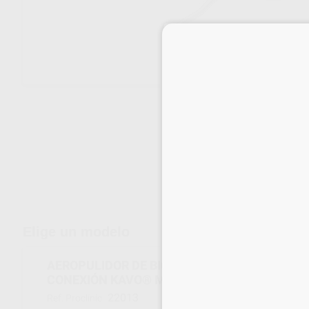
Envíos gratuitos desde 110€
Elige un modelo
AEROPULIDOR DE BICARBONATO V-PROPHY 
CONEXIÓN KAVO® MULTIFLEX
22013
Ref. Proclinic