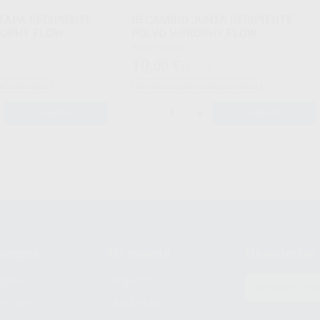
TAPA RECIPIENTE
RECAMBIO JUNTA RECIPIENTE
ROPHY FLOW
POLVO V-PROPHY FLOW
Bolsa Unidad
10
,00
€
€
18,00 €
adicionales
Sin descuentos adicionales
-
+
AÑADIR
AÑADIR
compra
Mi cuenta
Newsletter
prar
Registro
to del
Mis listas