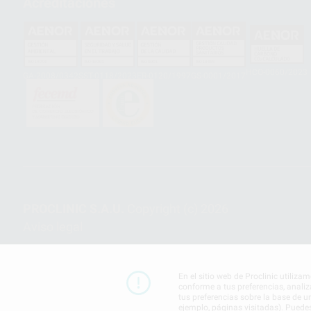
Acreditaciones
HCO-0060/2023
GA-2008/0342
SST-0118/2023
ER-0120/1997
GS-0001/2017
PROCLINIC S.A.U.
Copyright (c) 2026
Aviso legal
En el sitio web de Proclinic utiliza
conforme a tus preferencias, analiz
tus preferencias sobre la base de u
ejemplo, páginas visitadas). Puede