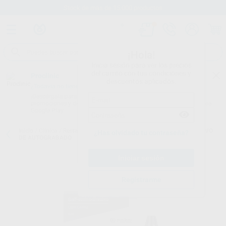
Stock de más de 15.000 productos
¡Hola!
Inicia sesión para ver los precios
del carrito con tus condiciones y
Proclinic
descuentos aplicados.
¿Todavía no tienes nuestra App?
¡Descárgala para ser siempre el primero en conocer nuestras
promociones y descuentos! Disponible en Google Play o App Store.
Google Play
Inicio
/
Clínica
/
Restauración
/
Adhesivos de autograbado
/
ADHESIVO
¿Has olvidado tu contraseña?
DE AUTOGRABADO
Registrarme