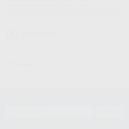
aplicarse tanto en superficies húmedas como secas.
Mayor estabilidad y adhesión
: Su fórmula a base de etanol mejora la
infiltración en la dentina, reduce la sensibilidad a la humedad y preserva la
estructura de la malla de colágeno, asegurando una adhesión confiable y
duradera. Libre de eugenol.
Descargas
Instrucciones de uso
Newsletter
ENVIAR
Le informamos de que el Responsable del tratamiento de sus Datos