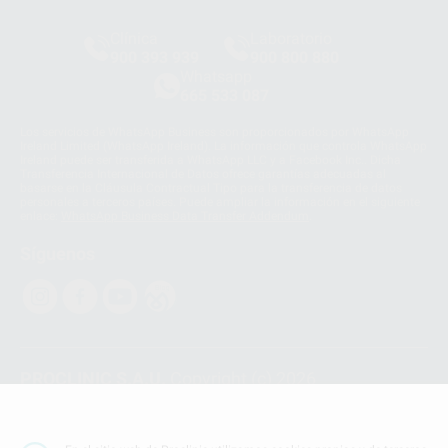
Clínica
Laboratorio
900 393 939
900 800 880
Whatsapp
665 533 087
Los servicios de WhatsApp Business son proporcionados por WhatsApp
Ireland Limited (WhatsApp Ireland). La información que controla WhatsApp
Ireland puede ser transferida a WhatsApp LLC y a Facebook Inc.. Dicha
Transferencia Internacional de Datos ofrece garantías adecuadas al
basarse en la Cláusula Contractual Tipo para la transferencia de datos
personales a terceros países. Puede ampliar la información en el siguiente
enlace:
WhatsApp Business Data Transfer Addendum
.
Síguenos
PROCLINIC S.A.U.
Copyright (c) 2026
Aviso legal
Teléfono:
900 393 939