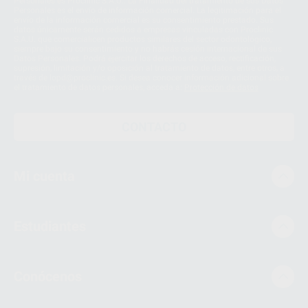
Personales es Proclinic S.A.U.. La Finalidad del tratamiento de sus Datos
Personales es el envío de información comercial. La legitimación para el
envío de la información comercial es su consentimiento prestado. Sus
datos únicamente serán cedidos a empresas vinculadas con Proclinic
S.A.U. que comercialicen productos similares del sector odontológico,
siempre bajo su consentimiento y no habrás cesión internacional de sus
Datos Personales. Podrá ejercitar los derechos de acceso, rectificación,
supresión, limitación y/o oposición al tratamiento de datos, entre otros, a
través de lopd@proclinic.es. Si desea conocer información adicional sobre
el tratamiento de datos personales, acceda a:
Protección de datos
CONTACTO
Mi cuenta
Estudiantes
Conócenos