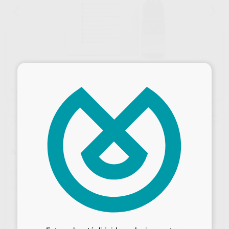
×
1
/ 2
Oferta
ADHESIVO DE AUTOGRABADO
Marca
PROCLINIC EXPERT
Contenido
5 ml
Ref. Proclinic
78504
Desbloquea todas tus ventajas
Oferta
40,57 €
Comprando
1 unidad
te ahorras el
40%
Inicia sesión
para disfrutar de todos