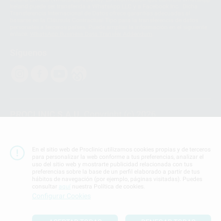
Ireland puede ser transferida a WhatsApp LLC y a Facebook Inc.. Dicha
Transferencia Internacional de Datos ofrece garantías adecuadas al
basarse en la Cláusula Contractual Tipo para la transferencia de datos
personales a terceros países. Puede ampliar la información en el siguiente
enlace:
WhatsApp Business Data Transfer Addendum
.
Síguenos
PROCLINIC S.A.U.
Copyright (c) 2026
Aviso legal
Teléfono:
900 393 939
En el sitio web de Proclinic utilizamos cookies propias y de terceros
E-mail de contacto:
proclinic@proclinic.es
para personalizar la web conforme a tus preferencias, analizar el
uso del sitio web y mostrarte publicidad relacionada con tus
preferencias sobre la base de un perfil elaborado a partir de tus
Condiciones Generales de Contratación
y
Política
hábitos de navegación (por ejemplo, páginas visitadas). Puedes
de privacidad
consultar
aquí
nuestra Política de cookies.
Información Corporativa
Configurar Cookies
Política de Cookies