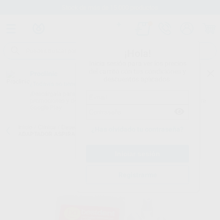
Stock de más de 15.000 productos
¡Hola!
Inicia sesión para ver los precios
del carrito con tus condiciones y
Proclinic
descuentos aplicados.
¿Todavía no tienes nuestra App?
¡Descárgala para ser siempre el primero en conocer nuestras
promociones y descuentos! Disponible en Google Play o App Store.
Google Play
Inicio
/
Clínica
/
Desechables
/
Adaptadores y varios aspiración
/
¿Has olvidado tu contraseña?
ADAPTADOR ASPIRASALIVA 6 A 11 MM
Registrarme