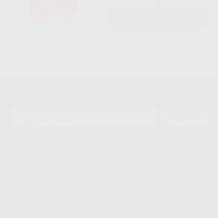
-
+
AÑADIR
Newsletter
ENVIAR
Le informamos de que el Responsable del tratamiento de sus Datos
Personales es Proclinic S.A.U.. La Finalidad del tratamiento de sus Datos
Personales es el envío de información comercial. La legitimación para el
envío de la información comercial es su consentimiento prestado. Sus
datos únicamente serán cedidos a empresas vinculadas con Proclinic
S.A.U. que comercialicen productos similares del sector odontológico,
siempre bajo su consentimiento y no habrás cesión internacional de sus
Datos Personales. Podrá ejercitar los derechos de acceso, rectificación,
supresión, limitación y/o oposición al tratamiento de datos, entre otros, a
través de lopd@proclinic.es. Si desea conocer información adicional sobre
el tratamiento de datos personales, acceda a:
Protección de datos