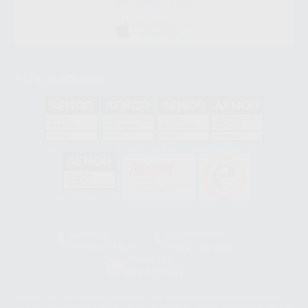
GOOGLE PLAY
DISPONIBLE EN
APP STORE
Acreditaciones
GA-2008/0342
SST-0118/2023
ER-0120/1997
GS-0001/2017
HCO-0060/2023
Clínica
Laboratorio
900 393 939
900 800 880
Whatsapp
665 533 087
Los servicios de WhatsApp Business son proporcionados por WhatsApp
Ireland Limited (WhatsApp Ireland). La información que controla WhatsApp