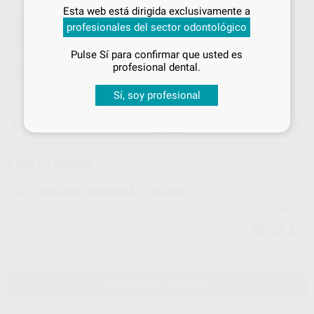
Inicia sesión
para disfrutar de todos
Esta web está dirigida exclusivamente a
tus
descuentos y condiciones
profesionales del sector odontológico
especiales
Pulse Sí para confirmar que usted es
¡Iniciar sesión!
profesional dental.
ELEGIR CANTIDAD
Sí, soy profesional
15 días para cambiar de opinión salvo
anestesias
Elige un modelo
ACTIVADOR UNIVERSAL LIQUIDO
2413
66037445
Ref. Proclinic
Ref. fabricante
28,14 €
29,62 €
-
+
AÑADIR AL CARRITO