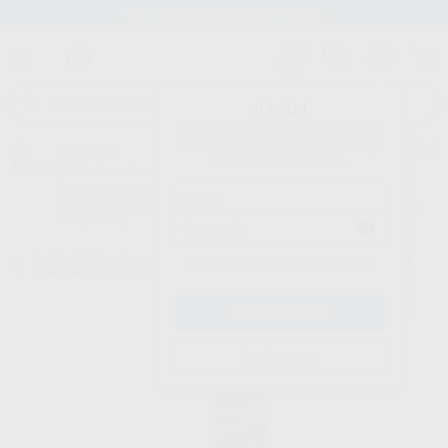
Stock de más de 15.000 productos
¡Hola!
Inicia sesión para ver los precios
del carrito con tus condiciones y
Proclinic
descuentos aplicados.
¿Todavía no tienes nuestra App?
¡Descárgala para ser siempre el primero en conocer nuestras
promociones y descuentos! Disponible en Google Play o App Store.
Google Play
Inicio
/
Clínica
/
Impresión
/
Siliconas de condensación
/
ACTIVADOR
¿Has olvidado tu contraseña?
UNIVERSAL LIQUIDO
Registrarme