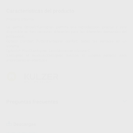
Características del producto
Proclinic informa:
La gama Optosil/Xantopren permite una reproducción precisa y está
disponible en tres versiones diferentes para las diferentes demandas del
profesional.
Optosil Comfort Putty/Xantopren confort: todas las ventajas en un
sistema.
Optosil P Plus/Xantopren: Los clásicos en silicona C.
Xantopren M mucosa/Xantopren función: El sistema perfecto para
impresiones en edéntulos.
Preguntas frecuentes
Descargas
Hojas de seguridad