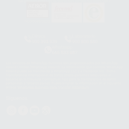
GA-2008/0342
SST-0118/2023
ER-0120/1997
GS-0001/2017
HCO-0060/2023
Clínica
Laboratorio
900 393 939
900 800 880
Whatsapp
665 533 087
Los servicios de WhatsApp Business son proporcionados por WhatsApp
Ireland Limited (WhatsApp Ireland). La información que controla WhatsApp
Ireland puede ser transferida a WhatsApp LLC y a Facebook Inc.. Dicha
Transferencia Internacional de Datos ofrece garantías adecuadas al
basarse en la Cláusula Contractual Tipo para la transferencia de datos
personales a terceros países. Puede ampliar la información en el siguiente
enlace:
WhatsApp Business Data Transfer Addendum
.
Síguenos