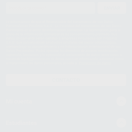
ENVIAR
Le informamos de que el Responsable del tratamiento de sus Datos
Personales es Proclinic S.A.U.. La Finalidad del tratamiento de sus Datos
Personales es el envío de información comercial. La legitimación para el
envío de la información comercial es su consentimiento prestado. Sus
datos únicamente serán cedidos a empresas vinculadas con Proclinic
S.A.U. que comercialicen productos similares del sector odontológico,
siempre bajo su consentimiento y no habrás cesión internacional de sus
Datos Personales. Podrá ejercitar los derechos de acceso, rectificación,
supresión, limitación y/o oposición al tratamiento de datos, entre otros, a
través de lopd@proclinic.es. Si desea conocer información adicional sobre
el tratamiento de datos personales, acceda a:
Protección de datos
CONTACTO
Mi cuenta
Estudiantes