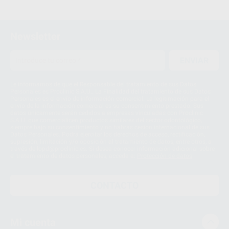
Newsletter
ENVIAR
Le informamos de que el Responsable del tratamiento de sus Datos
Personales es Proclinic S.A.U.. La Finalidad del tratamiento de sus Datos
Personales es el envío de información comercial. La legitimación para el
envío de la información comercial es su consentimiento prestado. Sus
datos únicamente serán cedidos a empresas vinculadas con Proclinic
S.A.U. que comercialicen productos similares del sector odontológico,
siempre bajo su consentimiento y no habrás cesión internacional de sus
Datos Personales. Podrá ejercitar los derechos de acceso, rectificación,
supresión, limitación y/o oposición al tratamiento de datos, entre otros, a
través de lopd@proclinic.es. Si desea conocer información adicional sobre
el tratamiento de datos personales, acceda a:
Protección de datos
CONTACTO
Mi cuenta