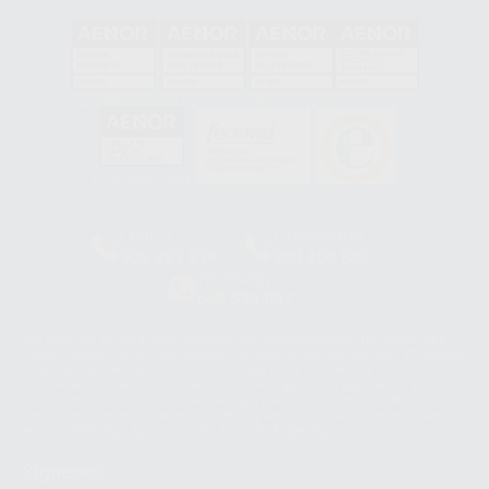
GA-2008/0342
SST-0118/2023
ER-0120/1997
GS-0001/2017
HCO-0060/2023
Clínica
Laboratorio
900 393 939
900 800 880
Whatsapp
665 533 087
Los servicios de WhatsApp Business son proporcionados por WhatsApp
Ireland Limited (WhatsApp Ireland). La información que controla WhatsApp
Ireland puede ser transferida a WhatsApp LLC y a Facebook Inc.. Dicha
Transferencia Internacional de Datos ofrece garantías adecuadas al
basarse en la Cláusula Contractual Tipo para la transferencia de datos
personales a terceros países. Puede ampliar la información en el siguiente
enlace:
WhatsApp Business Data Transfer Addendum
.
Síguenos