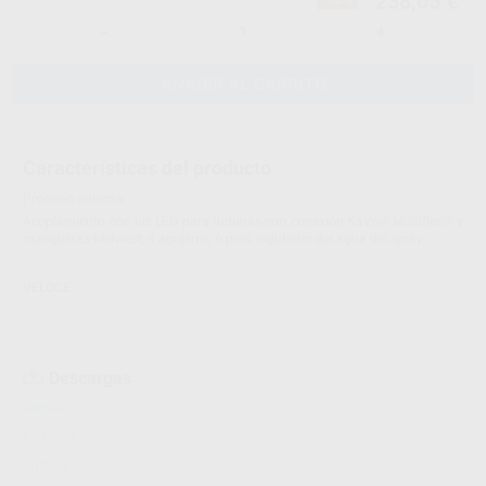
238,05 €
-
+
AÑADIR AL CARRITO
Características del producto
Proclinic informa:
Acoplamiento con luz LED para turbinas con conexión KaVo® Multiflex® y
mangueras Midwest, 4 agujeros, 6 pins, regulador del agua del spray.
VELOCE
Descargas
Archivo 1
Archivo 1
Archivo 1