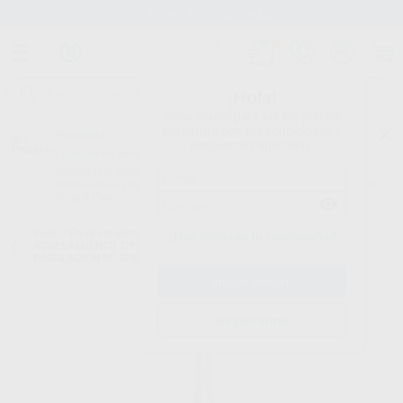
Stock de más de 15.000 productos
¡Hola!
Inicia sesión para ver los precios
del carrito con tus condiciones y
Proclinic
descuentos aplicados.
¿Todavía no tienes nuestra App?
¡Descárgala para ser siempre el primero en conocer nuestras
promociones y descuentos! Disponible en Google Play o App Store.
Google Play
Inicio
/
Equipamiento
/
Rotatorio
/
Acoplamientos con luz
/
¿Has olvidado tu contraseña?
ACOPLAMIENTO TIPO MULTIFLEX VELOCE ANDANTE LUZ CON
REGULACIÓN DE SPRAY DE AGUA
Registrarme