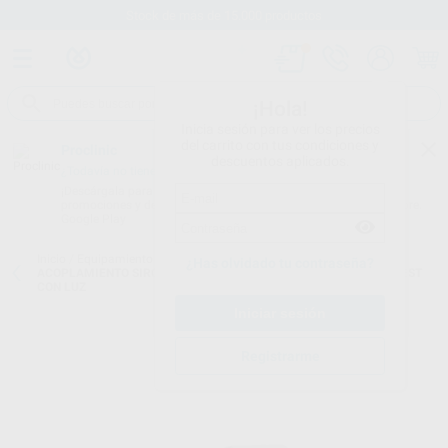
Stock de más de 15.000 productos
¡Hola!
Inicia sesión para ver los precios
del carrito con tus condiciones y
Proclinic
descuentos aplicados.
¿Todavía no tienes nuestra App?
¡Descárgala para ser siempre el primero en conocer nuestras
promociones y descuentos! Disponible en Google Play o App Store.
Google Play
Inicio
/
Equipamiento
/
Rotatorio
/
Acoplamientos con luz
/
¿Has olvidado tu contraseña?
ACOPLAMIENTO SIRONA R (LED) T1/T2 PARA MANGUERAS MIDWEST
CON LUZ
Registrarme