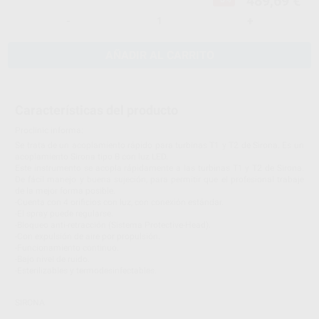
489,69 €
-
+
AÑADIR AL CARRITO
Características del producto
Proclinic informa:
Se trata de un acoplamiento rápido para turbinas T1 y T2 de Sirona. Es un
acoplamiento Sirona tipo B con luz LED.
Este instrumento se acopla rápidamente a las turbinas T1 y T2 de Sirona.
De fácil manejo y buena sujeción, para permitir que el profesional trabaje
de la mejor forma posible.
-Cuenta con 4 orificios con luz, con conexión estándar.
-El spray puede regularse.
-Bloqueo anti-retracción (Sistema Protective-Head).
-Con expulsión de aire por propulsión.
-Funcionamiento continuo.
-Bajo nivel de ruido.
-Esterilizables y termodesinfectables.
SIRONA