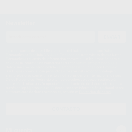
Newsletter
ENVIAR
Le informamos de que el Responsable del tratamiento de sus Datos
Personales es Proclinic S.A.U.. La Finalidad del tratamiento de sus Datos
Personales es el envío de información comercial. La legitimación para el
envío de la información comercial es su consentimiento prestado. Sus
datos únicamente serán cedidos a empresas vinculadas con Proclinic
S.A.U. que comercialicen productos similares del sector odontológico,
siempre bajo su consentimiento y no habrás cesión internacional de sus
Datos Personales. Podrá ejercitar los derechos de acceso, rectificación,
supresión, limitación y/o oposición al tratamiento de datos, entre otros, a
través de lopd@proclinic.es. Si desea conocer información adicional sobre
el tratamiento de datos personales, acceda a:
Protección de datos
CONTACTO
Mi cuenta