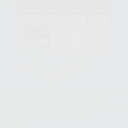
GA-2008/0342
SST-0118/2023
ER-0120/1997
GS-0001/2017
HCO-0060/2023
Clínica
Laboratorio
900 393 939
900 800 880
Whatsapp
665 533 087
Los servicios de WhatsApp Business son proporcionados por WhatsApp
Ireland Limited (WhatsApp Ireland). La información que controla WhatsApp
Ireland puede ser transferida a WhatsApp LLC y a Facebook Inc.. Dicha
Transferencia Internacional de Datos ofrece garantías adecuadas al
basarse en la Cláusula Contractual Tipo para la transferencia de datos
personales a terceros países. Puede ampliar la información en el siguiente
enlace:
WhatsApp Business Data Transfer Addendum
.
Síguenos