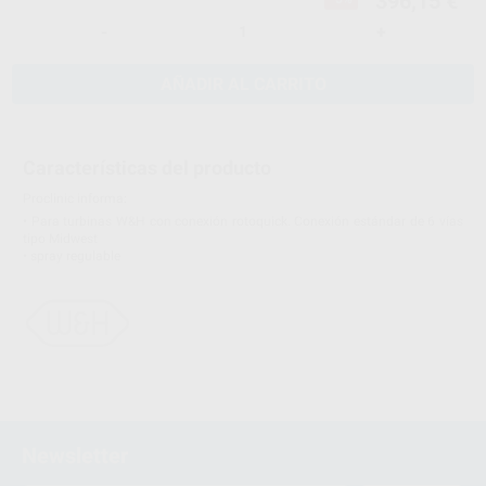
396,15 €
-
+
AÑADIR AL CARRITO
Características del producto
Proclinic informa:
• Para turbinas W&H con conexión rotoquick. Conexión estándar de 6 vías
tipo Midwest
• spray regulable
Newsletter