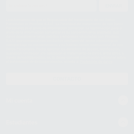
ENVIAR
Le informamos de que el Responsable del tratamiento de sus Datos
Personales es Proclinic S.A.U.. La Finalidad del tratamiento de sus Datos
Personales es el envío de información comercial. La legitimación para el
envío de la información comercial es su consentimiento prestado. Sus
datos únicamente serán cedidos a empresas vinculadas con Proclinic
S.A.U. que comercialicen productos similares del sector odontológico,
siempre bajo su consentimiento y no habrás cesión internacional de sus
Datos Personales. Podrá ejercitar los derechos de acceso, rectificación,
supresión, limitación y/o oposición al tratamiento de datos, entre otros, a
través de lopd@proclinic.es. Si desea conocer información adicional sobre
el tratamiento de datos personales, acceda a:
Protección de datos
CONTACTO
Mi cuenta
Estudiantes