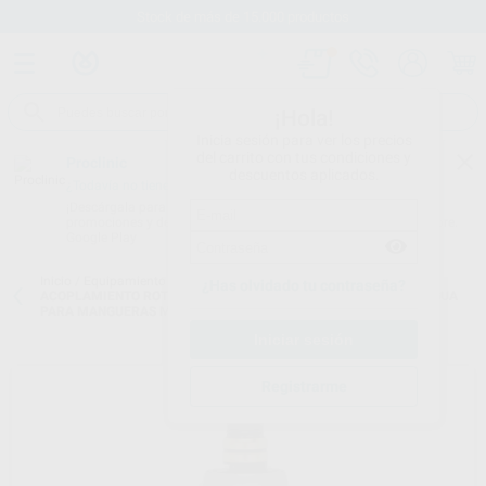
Stock de más de 15.000 productos
¡Hola!
Inicia sesión para ver los precios
del carrito con tus condiciones y
Proclinic
descuentos aplicados.
¿Todavía no tienes nuestra App?
¡Descárgala para ser siempre el primero en conocer nuestras
promociones y descuentos! Disponible en Google Play o App Store.
Google Play
Inicio
/
Equipamiento
/
Rotatorio
/
Acoplamientos con luz
/
¿Has olvidado tu contraseña?
ACOPLAMIENTO ROTO QUICK RQ-34 LUZ CON REGULACION DE AGUA
PARA MANGUERAS MIDWEST
Registrarme