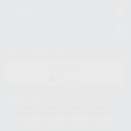
Conócenos
Guía de compra
Descarga nuestra App
DISPONIBLE EN
GOOGLE PLAY
DISPONIBLE EN
APP STORE
Acreditaciones
GA-2008/0342
SST-0118/2023
ER-0120/1997
GS-0001/2017