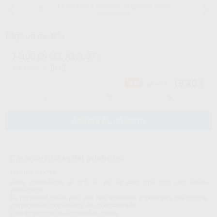
15 días para cambiar de opinión salvo
anestesias
Elige un modelo
ÁCIDO EN GEL AZUL 37%
0110
Ref. Proclinic
18,40 €
-53%
38,74 €
-
+
AÑADIR AL CARRITO
Características del producto
Proclinic informa:
Ácido ortofosfórico al 37% en gel de color azul para una buena
visualización.
De viscosidad media para una fácil aplicación y tixotrópico que permite
que no se desplace del lugar donde es colocado.
Fácil de enjuagar, no deja residuo alguno.