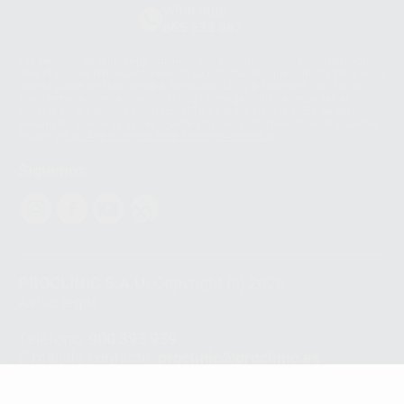
Whatsapp
665 533 087
Los servicios de WhatsApp Business son proporcionados por WhatsApp
Ireland Limited (WhatsApp Ireland). La información que controla WhatsApp
Ireland puede ser transferida a WhatsApp LLC y a Facebook Inc.. Dicha
Transferencia Internacional de Datos ofrece garantías adecuadas al
basarse en la Cláusula Contractual Tipo para la transferencia de datos
personales a terceros países. Puede ampliar la información en el siguiente
enlace:
WhatsApp Business Data Transfer Addendum
.
Síguenos
PROCLINIC S.A.U.
Copyright (c) 2026
Aviso legal
Teléfono:
900 393 939
E-mail de contacto:
proclinic@proclinic.es
Condiciones Generales de Contratación
y
Política