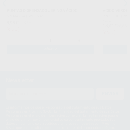
PUNTAS DISPENSADO JERINGA ÁCIDO
ACIDO VERDE 
SIN MARCA
|
Ref. 16321
PROCLINIC
|
Ref.
9
Desde
,95
€
12,37 €
13
,62
€
28,66 
Oferta
Oferta
-
+
-
AÑADIR
Newsletter
ENVIAR
Le informamos de que el Responsable del tratamiento de sus Datos
Personales es Proclinic S.A.U.. La Finalidad del tratamiento de sus Datos
Personales es el envío de información comercial. La legitimación para el
envío de la información comercial es su consentimiento prestado. Sus
datos únicamente serán cedidos a empresas vinculadas con Proclinic
S.A.U. que comercialicen productos similares del sector odontológico,