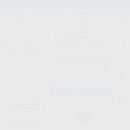
Stock de más de 15.000 productos
¡Hola!
Inicia sesión para ver los precios
del carrito con tus condiciones y
Proclinic
descuentos aplicados.
¿Todavía no tienes nuestra App?
¡Descárgala para ser siempre el primero en conocer nuestras
promociones y descuentos! Disponible en Google Play o App Store.
Google Play
¿Has olvidado tu contraseña?
Inicio
/
Clínica
/
Restauración
/
Grabado ácido
/
ÁCIDO EN GEL AZUL 37%
Registrarme