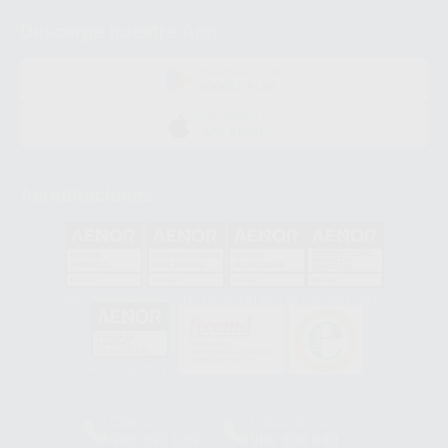
Descarga nuestra App
DISPONIBLE EN
GOOGLE PLAY
DISPONIBLE EN
APP STORE
Acreditaciones
GA-2008/0342
SST-0118/2023
ER-0120/1997
GS-0001/2017
HCO-0060/2023
Clínica
Laboratorio
900 393 939
900 800 880