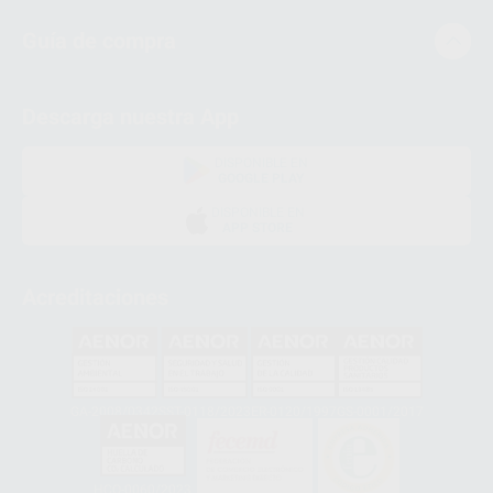
Guía de compra
Descarga nuestra App
DISPONIBLE EN
GOOGLE PLAY
DISPONIBLE EN
APP STORE
Acreditaciones
GA-2008/0342
SST-0118/2023
ER-0120/1997
GS-0001/2017
HCO-0060/2023