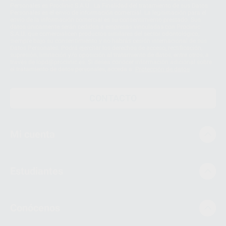
Personales es Proclinic S.A.U.. La Finalidad del tratamiento de sus Datos
Personales es el envío de información comercial. La legitimación para el
envío de la información comercial es su consentimiento prestado. Sus
datos únicamente serán cedidos a empresas vinculadas con Proclinic
S.A.U. que comercialicen productos similares del sector odontológico,
siempre bajo su consentimiento y no habrás cesión internacional de sus
Datos Personales. Podrá ejercitar los derechos de acceso, rectificación,
supresión, limitación y/o oposición al tratamiento de datos, entre otros, a
través de lopd@proclinic.es. Si desea conocer información adicional sobre
el tratamiento de datos personales, acceda a:
Protección de datos
CONTACTO
Mi cuenta
Estudiantes
Conócenos