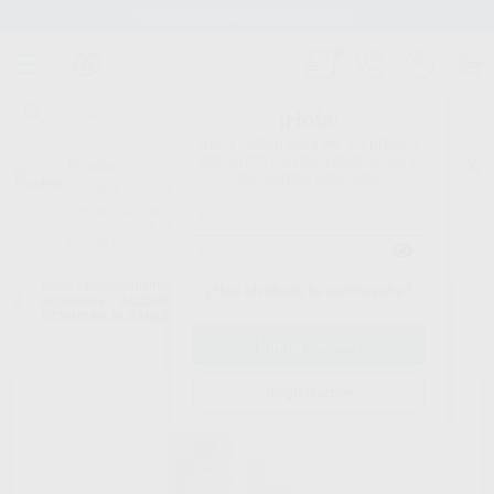
Stock de más de 15.000 productos
¡Hola!
Inicia sesión para ver los precios
del carrito con tus condiciones y
Proclinic
descuentos aplicados.
¿Todavía no tienes nuestra App?
¡Descárgala para ser siempre el primero en conocer nuestras
promociones y descuentos! Disponible en Google Play o App Store.
Google Play
Inicio
/
Equipamiento
/
Radiología intraoral
/
Rayos x intraorales.
¿Has olvidado tu contraseña?
accesorios.
/
ACCESORIOS PARA RX CARESTREAM: BRAZO RX
ESTANDAR ALCANCE TOTAL 188CM.
Registrarme