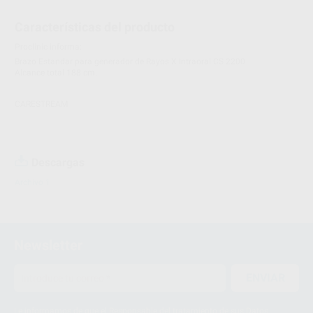
Características del producto
Proclinic informa:
Brazo Estandar para generador de Rayos X Intraoral CS 2200
Alcance total 188 cm.
CARESTREAM
Descargas
Archivo 1
Newsletter
ENVIAR
Le informamos de que el Responsable del tratamiento de sus Datos