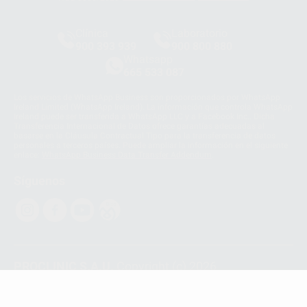
Clínica
Laboratorio
900 393 939
900 800 880
Whatsapp
665 533 087
Los servicios de WhatsApp Business son proporcionados por WhatsApp
Ireland Limited (WhatsApp Ireland). La información que controla WhatsApp
Ireland puede ser transferida a WhatsApp LLC y a Facebook Inc.. Dicha
Transferencia Internacional de Datos ofrece garantías adecuadas al
basarse en la Cláusula Contractual Tipo para la transferencia de datos
personales a terceros países. Puede ampliar la información en el siguiente
enlace:
WhatsApp Business Data Transfer Addendum
.
Síguenos
PROCLINIC S.A.U.
Copyright (c) 2026
Aviso legal