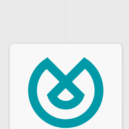
×
Oferta
ABRASIVO PARA CIRCONIO 26X2,5MM 1U
Marca
PROCLINIC EXPERT
Contenido
1 unidad
Ref. Proclinic
H211124
Oferta
31,90 €
Comprando
1 unidad
te ahorras el
12%
Desbloquea todas tus ventajas
Precio web