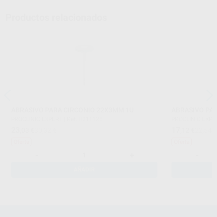
Productos relacionados
ABRASIVO PARA CIRCONIO 22X3MM 1U
ABRASIVO PA
PROCLINIC EXPERT
|
Ref. H211125
PROCLINIC EXPE
23
17
,03
€
30,32 €
,12
€
22,54 
Oferta
Oferta
-
+
-
AÑADIR