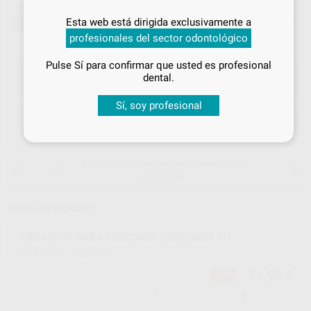
¡Mejor oferta!
31
Inicia sesión
para disfrutar de todos
,90
€
36,39 €
Esta web está dirigida exclusivamente a
-12%
tus
descuentos y condiciones
profesionales del sector odontológico
especiales
Precio con IVA incluido 38,60 €
Pulse Sí para confirmar que usted es profesional
¡Iniciar sesión!
dental.
Sí, soy profesional
ELEGIR CANTIDAD
15 días para cambiar de opinión salvo
anestesias
Elige un modelo
ABRASIVO PARA CIRCONIO 26X2,5MM 1U
H211124
Ref. Proclinic
31,90 €
-12%
-
+