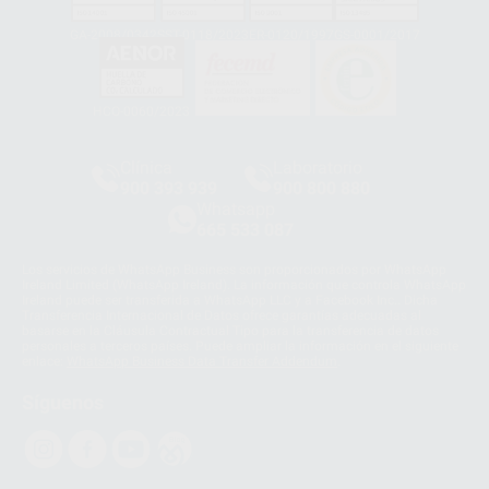
GA-2008/0342
SST-0118/2023
ER-0120/1997
GS-0001/2017
HCO-0060/2023
Clínica
Laboratorio
900 393 939
900 800 880
Whatsapp
665 533 087
Los servicios de WhatsApp Business son proporcionados por WhatsApp
Ireland Limited (WhatsApp Ireland). La información que controla WhatsApp
Ireland puede ser transferida a WhatsApp LLC y a Facebook Inc.. Dicha
Transferencia Internacional de Datos ofrece garantías adecuadas al
basarse en la Cláusula Contractual Tipo para la transferencia de datos
personales a terceros países. Puede ampliar la información en el siguiente
enlace:
WhatsApp Business Data Transfer Addendum
.
Síguenos