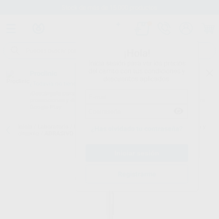
Stock de más de 15.000 productos
¡Hola!
Inicia sesión para ver los precios
del carrito con tus condiciones y
Proclinic
descuentos aplicados.
¿Todavía no tienes nuestra App?
¡Descárgala para ser siempre el primero en conocer nuestras
promociones y descuentos! Disponible en Google Play o App Store.
Google Play
Inicio
/
Laboratorio
/
Fresas/pulido/discos
/
Abrasivos para ceramica y
¿Has olvidado tu contraseña?
circonio
/
ABRASIVO PARA CIRCONIO 26X2,5MM 1U
Registrarme