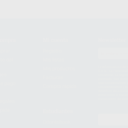
compra
Mi cuenta
Newsletter
prar
Registro
to del
Mis listas
Le informamos de q
Mis productos
S.A.U.. La Finalida
nes
comercial. La legit
Facturas
prestado. Sus dato
e pago
que comercialicen p
Compra rápida
consentimiento y no
derechos de acceso,
entre otros, a trav
tratamiento de dat
legales
pida
Estudiantes
Odontobook