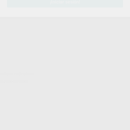
¡Iniciar sesión!
erficies radiculares
ol periodontales