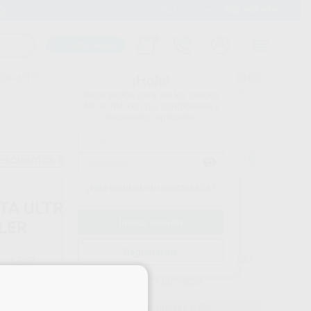
900 393 939
Envíos gratuitos desde 110€
Llama GRATIS a Clínica
Carrito mágico
UDIANTES
FOLLETOS
FORMACIONES
¡Hola!
Inicia sesión para ver los precios
del carrito con tus condiciones y
descuentos aplicados.
escuentos adicionales
¿Has olvidado tu contraseña?
TA ULTRASONIDOS 203 PIEZO
LER
Registrarme
KAVO
Ref. Proclinic
94687
do
1 unidad
Compatible sólo para ultrasonidos Piezosoft y Piezo led de kavo.
Ref. fabricante
×
1.007.4028
169,10 €
Comprando
1 unidad
te ahorras el
5%