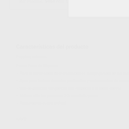
94687
1.007.4028
Ref. Proclinic
Ref. fabricante
Características del producto
Proclinic informa:
Punta Perio de filigrana
– Para la eliminación de incrustaciones subgingivales en las sup
– Apta para bolsas dentales profundas y tratamientos de contr
– Uso en posición tangencial con respecto a la pieza dental
– Utilizar sólo los primeros 2-3 mm de la punta
– Tratamiento suave (niños)
KAVO