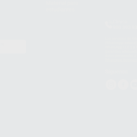
Material para
estudiantes
Clínica
900 393 9
Los servicios de W
(WhatsApp Ireland)
EN
WhatsApp LLC y a F
E
garantías adecuadas
datos personales a 
WhatsApp Busines
Síguenos