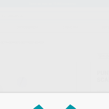
Stock de más de 15.000 productos
ORTODONCIA
CAD/CAM
EST
 ULTRASONIDOS 203 PIEZO SCALER
Sin d
PUN
SCA
Marca
Conteni
Oferta