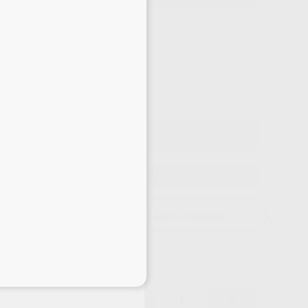
Precio web
-5%
¡Mejor oferta!
169
,10
€
,00 €
Precio con IVA incluido 204,61 €
ELEGIR CANTIDAD
15 días para cambiar de opinión salvo anestesias
eciales
169,10 €
-5%
-
+