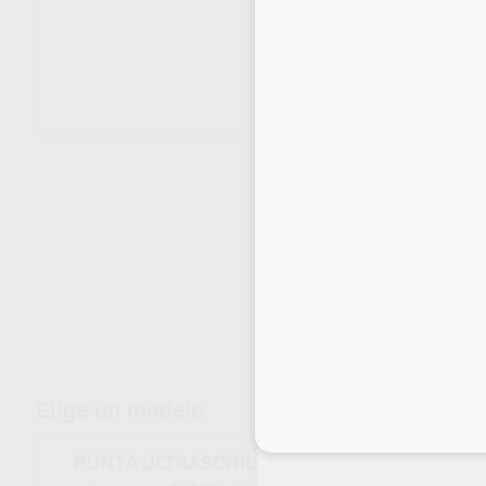
Envíos gratuitos desde 110€
Elige un modelo
Inicia 
PUNTA ULTRASONIDOS 203 PIEZO SCALER