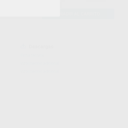
AÑADIR AL CARRITO
Descargas
Ficha técnica
Información adicional
Información adicional