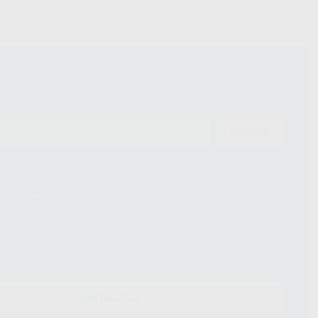
ENVIAR
ue el Responsable del tratamiento de sus Datos Personales es Proclinic
d del tratamiento de sus Datos Personales es el envío de información
imación para el envío de la información comercial es su consentimiento
s únicamente serán cedidos a empresas vinculadas con Proclinic S.A.U.
roductos similares del sector odontológico, siempre bajo su
 habrás cesión internacional de sus Datos Personales. Podrá ejercitar los
 rectificación, supresión, limitación y/o oposición al tratamiento de datos,
és de lopd@proclinic.es. Si desea conocer información adicional sobre el
os personales, acceda a:
Protección de datos
CONTACTO