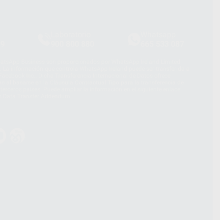
Laboratorio
Whatsapp
39
900 800 880
665 533 087
hatsApp Business son proporcionados por WhatsApp Ireland Limited
. La información que controla WhatsApp Ireland puede ser transferida a
acebook Inc.. Dicha Transferencia Internacional de Datos ofrece
 al basarse en la Cláusula Contractual Tipo para la transferencia de
terceros países. Puede ampliar la información en el siguiente enlace:
s Data Transfer Addendum
.