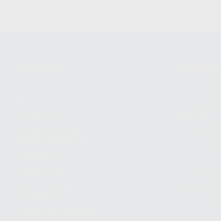
Conócenos
Guía de 
¿Quiénes somos?
Cómo com
Nuestros
Seguimien
compromisos
pedido
Responsabilidad
Devolucio
Social Corporativa
Métodos d
Canal ético
Envío
Código ético
Símbolos 
Sostenibilidad
Compra rá
energética
dientes
Trabaja con nosotros