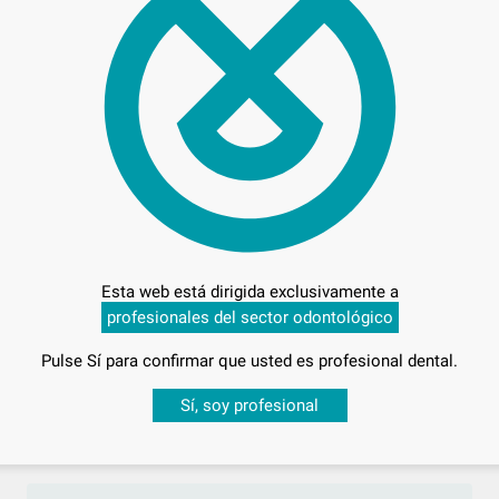
178
Esta web está dirigida exclusivamente a
profesionales del sector odontológico
Entrega en 24h
Pulse Sí para confirmar que usted es profesional dental.
Desbloquea todas tus ventajas
Sí, soy profesional
sesión
para disfrutar de todos tus
descuentos y condiciones esp