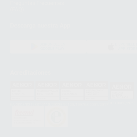
Preguntas Frecuentes
(FAQ)
Descarga nuestra App
DISPONIBLE EN
DISPONIBLE 
GOOGLE PLAY
APP STOR
Acreditaciones
HCO-0060/2023
GA-2008/0342
SST-0118/2023
ER-0120/1997
GS-0001/2017