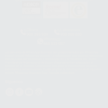
GA-2008/0342
SST-0118/2023
ER-0120/1997
GS-0001/2017
HCO-0060/2023
Clínica
Laboratorio
900 393 939
900 800 880
Whatsapp
665 533 087
Los servicios de WhatsApp Business son proporcionados por WhatsApp
Ireland Limited (WhatsApp Ireland). La información que controla WhatsApp
Ireland puede ser transferida a WhatsApp LLC y a Facebook Inc.. Dicha
Transferencia Internacional de Datos ofrece garantías adecuadas al
basarse en la Cláusula Contractual Tipo para la transferencia de datos
personales a terceros países. Puede ampliar la información en el siguiente
enlace:
WhatsApp Business Data Transfer Addendum
.
Síguenos