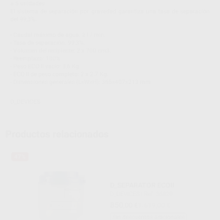
a 5 unidades.
El sistema de separación por gravedad garantiza una tasa de separación
del 99,3%.
- Caudal máximo de agua: 2 l / min.
- Tasa de separación: 99,3%.
- Volumen del recipiente: 2 x 700 cm3.
- Reemplazo: 100%
- Peso ECO II vacío: 3,6 Kg.
- ECO II de peso completo: 2 x 2.7 Kg.
- Dimensiones generales (LxWxH): 365x407x213 mm
D_DEVICES
Productos relacionados
47%
D_SEPARATOR ECOII
D_DEVICES
|
Ref. 36820
850
,00
€
1.619,00 €
Sin descuentos adicionales