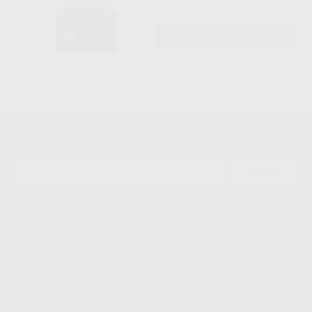
-
+
AÑADIR
Newsletter
ENVIAR
Le informamos de que el Responsable del tratamiento de sus Datos
Personales es Proclinic S.A.U.. La Finalidad del tratamiento de sus Datos
Personales es el envío de información comercial. La legitimación para el
envío de la información comercial es su consentimiento prestado. Sus
datos únicamente serán cedidos a empresas vinculadas con Proclinic
S.A.U. que comercialicen productos similares del sector odontológico,
siempre bajo su consentimiento y no habrás cesión internacional de sus
Datos Personales. Podrá ejercitar los derechos de acceso, rectificación,
supresión, limitación y/o oposición al tratamiento de datos, entre otros, a
través de lopd@proclinic.es. Si desea conocer información adicional sobre
el tratamiento de datos personales, acceda a:
Protección de datos