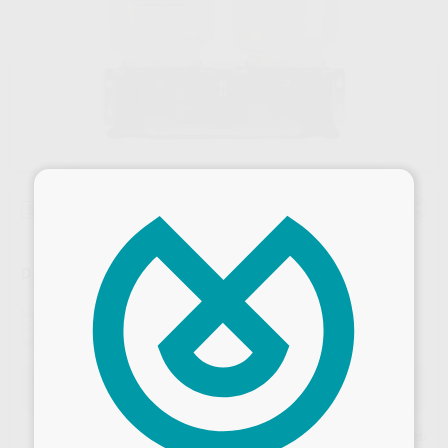
×
Sin descuentos adicionales
D_SEPARATOR ECOII TANDEM
Marca
D_DEVICES
Contenido
1 unidad
Ref. Proclinic
36821
Oferta
1.508,00 €
Comprando
1 unidad
te ahorras el
48%
Precio web