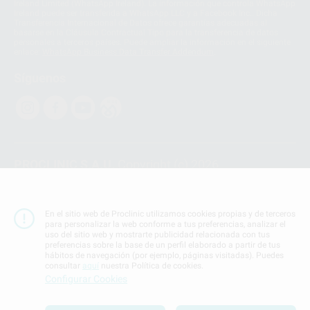
Ireland Limited (WhatsApp Ireland). La información que controla WhatsApp
Ireland puede ser transferida a WhatsApp LLC y a Facebook Inc.. Dicha
Transferencia Internacional de Datos ofrece garantías adecuadas al
basarse en la Cláusula Contractual Tipo para la transferencia de datos
personales a terceros países. Puede ampliar la información en el siguiente
enlace:
WhatsApp Business Data Transfer Addendum
.
Síguenos
PROCLINIC S.A.U.
Copyright (c) 2026
Aviso legal
Teléfono:
900 393 939
En el sitio web de Proclinic utilizamos cookies propias y de terceros
E-mail de contacto:
proclinic@proclinic.es
para personalizar la web conforme a tus preferencias, analizar el
uso del sitio web y mostrarte publicidad relacionada con tus
preferencias sobre la base de un perfil elaborado a partir de tus
Condiciones Generales de Contratación
y
Política
hábitos de navegación (por ejemplo, páginas visitadas). Puedes
de privacidad
consultar
aquí
nuestra Política de cookies.
Información Corporativa
Configurar Cookies
Política de Cookies