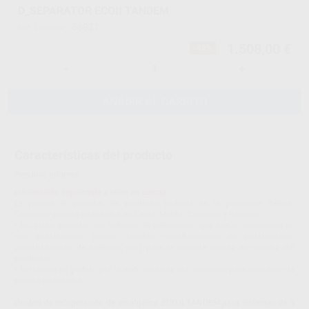
D_SEPARATOR ECOII TANDEM
36821
Ref. Proclinic
1.508,00 €
-48%
-
+
AÑADIR AL CARRITO
Características del producto
Proclinic informa:
Información importante a tener en cuenta
La puesta en marcha del producto incluida en la península ibérica.
Consultar puesta en marcha en Ceuta, Melilla, Canarias y Baleares.
• No están incluidos los trabajos de adecuación que fueran necesarios en
sus instalaciones (tomas rápidas, modificaciones de instalaciones,
actualizaciones de software, etc.), para la correcta puesta en marcha del
producto.
• Si tramita su pedido por la web, contacte con nosotros para coordinar la
puesta en marcha.
Unidad de recuperación de amalgama ECO II TANDEM para sistemas de 3