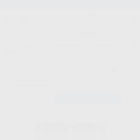
Stock de más de 15.000 productos
¡Hola!
Inicia sesión para ver los precios
del carrito con tus condiciones y
Proclinic
descuentos aplicados.
¿Todavía no tienes nuestra App?
¡Descárgala para ser siempre el primero en conocer nuestras
promociones y descuentos! Disponible en Google Play o App Store.
Google Play
Inicio
/
Equipamiento
/
Sala de máquinas
/
Separador de amalgama
/
¿Has olvidado tu contraseña?
D_SEPARATOR ECOII TANDEM
Registrarme