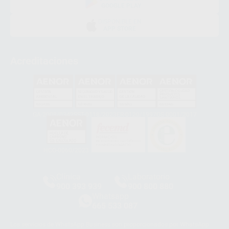
GOOGLE PLAY
DISPONIBLE EN
APP STORE
Acreditaciones
GA-2008/0342
SST-0118/2023
ER-0120/1997
GS-0001/2017
HCO-0060/2023
Clínica
Laboratorio
900 393 939
900 800 880
Whatsapp
665 533 087
Los servicios de WhatsApp Business son proporcionados por WhatsApp