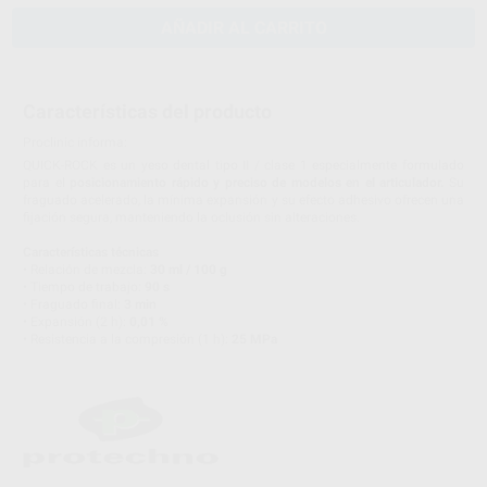
AÑADIR AL CARRITO
Características del producto
Proclinic informa:
QUICK-ROCK es un yeso dental tipo II / clase 1 especialmente formulado
para el
posicionamiento rápido y preciso de modelos en el articulador.
Su
fraguado acelerado, la mínima expansión y su efecto adhesivo ofrecen una
fijación segura, manteniendo la oclusión sin alteraciones.
Características técnicas
• Relación de mezcla:
30 ml / 100 g
• Tiempo de trabajo:
90 s
• Fraguado final:
3 min
• Expansión (2 h):
0,01 %
• Resistencia a la compresión (1 h):
25 MPa