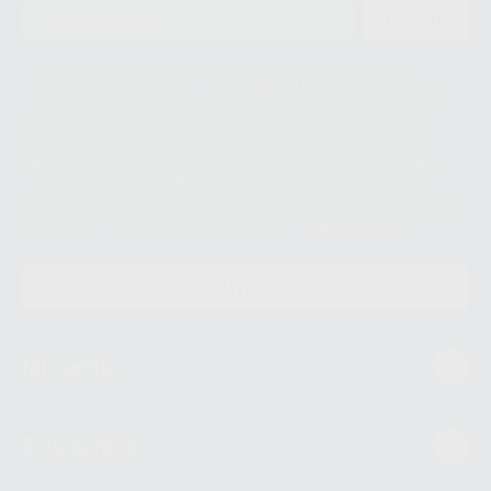
ENVIAR
Le informamos de que el Responsable del tratamiento de sus Datos
Personales es Proclinic S.A.U.. La Finalidad del tratamiento de sus Datos
Personales es el envío de información comercial. La legitimación para el
envío de la información comercial es su consentimiento prestado. Sus
datos únicamente serán cedidos a empresas vinculadas con Proclinic
S.A.U. que comercialicen productos similares del sector odontológico,
siempre bajo su consentimiento y no habrás cesión internacional de sus
Datos Personales. Podrá ejercitar los derechos de acceso, rectificación,
supresión, limitación y/o oposición al tratamiento de datos, entre otros, a
través de lopd@proclinic.es. Si desea conocer información adicional sobre
el tratamiento de datos personales, acceda a:
Protección de datos
CONTACTO
Mi cuenta
Estudiantes