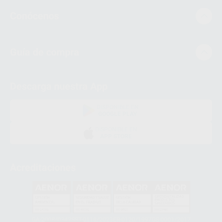
Conócenos
Guía de compra
Descarga nuestra App
DISPONIBLE EN
GOOGLE PLAY
DISPONIBLE EN
APP STORE
Acreditaciones
GA-2008/0342
SST-0118/2023
ER-0120/1997
GS-0001/2017