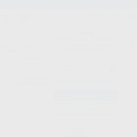
Stock de más de 15.000 productos
¡Hola!
Inicia sesión para ver los precios
del carrito con tus condiciones y
Proclinic
descuentos aplicados.
¿Todavía no tienes nuestra App?
¡Descárgala para ser siempre el primero en conocer nuestras
promociones y descuentos! Disponible en Google Play o App Store.
Google Play
Inicio
/
Laboratorio
/
Elaboracion modelos
/
Escayolas para articulación
/
¿Has olvidado tu contraseña?
QUICK ROCK YESO ARTICULAR 15KG
Registrarme