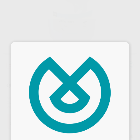
×
Oferta
QUICK ROCK YESO ARTICULAR 15KG
Marca
PROTECHNO
Contenido
15 kg.
Ref. Proclinic
H00110
Ref. fabricante
1160-150
Oferta
52,61 €
Comprando
1 unidad
te ahorras el
11%
Desbloquea todas tus ventajas
Precio web