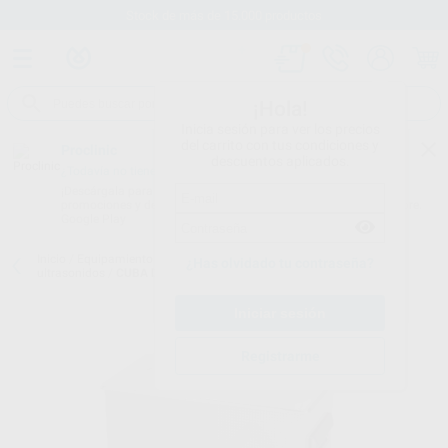
Stock de más de 15.000 productos
¡Hola!
Inicia sesión para ver los precios
del carrito con tus condiciones y
Proclinic
descuentos aplicados.
¿Todavía no tienes nuestra App?
¡Descárgala para ser siempre el primero en conocer nuestras
promociones y descuentos! Disponible en Google Play o App Store.
Google Play
Inicio
/
Equipamiento
/
Esterilización y desinfección
/
Cubas de
¿Has olvidado tu contraseña?
ultrasonidos
/
CUBA DE ULTRASONIDOS U-SON 6L
Registrarme