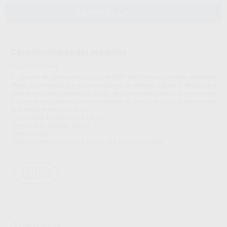
AÑADIR AL CARRITO
Características del producto
Proclinic informa:
El aparato de ultrasonidos U-Son de W&H permite una limpieza altamente
eficaz. La limpieza por ultrasonidos es un método rápido y eficaz para
obtener resultados perfectos. El uso de ultrasonidos facilita la eliminación
incluso de los depósitos más resistentes de zonas de difícil acceso donde
la limpieza manual no llega.
- Capacidad del deposito: 6 Litros
- Potencia de entrada: 180 W
- Peso: 4,7 Kg
- Dimensiones totales (an x al x p): 325 x 280 x 180 mm
Descargas