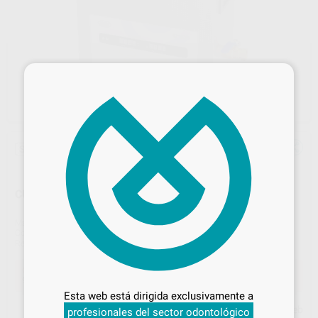
×
Sin descuentos adicionales
CUBA DE ULTRASONIDOS U-SON 6L
Marca
W&H
Contenido
1 Unidad
Ref. Proclinic
75696
Ref. fabricante
19600005
Desbloquea todas tus ventajas
Oferta
975,00 €
Comprando
1 unidad
te ahorras el
18%
Inicia sesión
para disfrutar de todos
Esta web está dirigida exclusivamente a
tus
descuentos y condiciones
Precio web
profesionales del sector odontológico
especiales