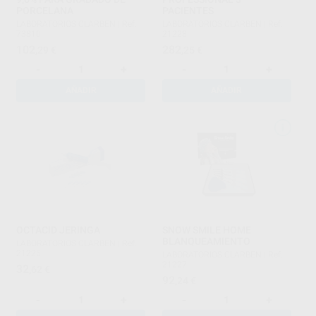
PORCELANA
PACIENTES
LABORATORIOS CLARBEN
|
Ref.
LABORATORIOS CLARBEN
|
Ref.
73810
21228
102
282
,29
€
,25
€
-
+
-
+
AÑADIR
AÑADIR
OCTACID JERINGA
SNOW SMILE HOME
BLANQUEAMIENTO
LABORATORIOS CLARBEN
|
Ref.
21225
LABORATORIOS CLARBEN
|
Ref.
21227
32
,62
€
92
,24
€
-
+
-
+