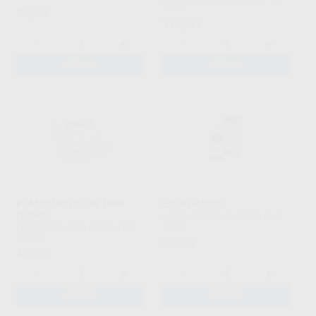
73809
83
,89
€
110
,73
€
-
+
-
+
AÑADIR
AÑADIR
PLANCHAS CLEAR 1MM
EDTA FRASCO
(0.040)
LABORATORIOS CLARBEN
|
Ref.
74381
LABORATORIOS CLARBEN
|
Ref.
73813
59
,14
€
46
,64
€
-
+
-
+
AÑADIR
AÑADIR