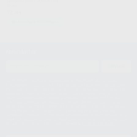
LABORATORIOS CLARBEN
|
Ref.
Grupo
77
,74
€
SELECCIONAR REFERENCIA
1
2
Newsletter
ENVIAR
Le informamos de que el Responsable del tratamiento de sus Datos
Personales es Proclinic S.A.U.. La Finalidad del tratamiento de sus Datos
Personales es el envío de información comercial. La legitimación para el
envío de la información comercial es su consentimiento prestado. Sus
datos únicamente serán cedidos a empresas vinculadas con Proclinic
S.A.U. que comercialicen productos similares del sector odontológico,
siempre bajo su consentimiento y no habrás cesión internacional de sus
Datos Personales. Podrá ejercitar los derechos de acceso, rectificación,
supresión, limitación y/o oposición al tratamiento de datos, entre otros, a
través de lopd@proclinic.es. Si desea conocer información adicional sobre
el tratamiento de datos personales, acceda a:
Protección de datos