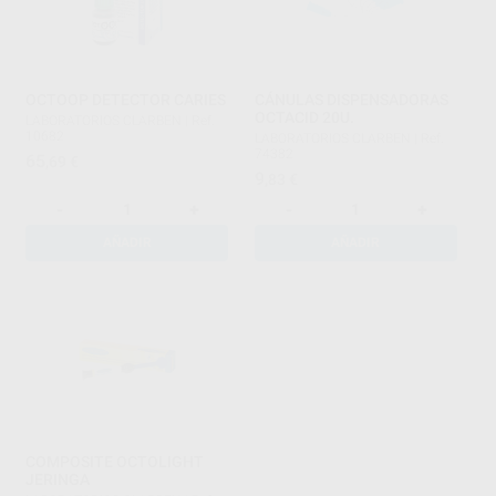
OCTOOP DETECTOR CARIES
CÁNULAS DISPENSADORAS
OCTACID 20U.
LABORATORIOS CLARBEN
|
Ref.
10682
LABORATORIOS CLARBEN
|
Ref.
74382
65
,69
€
9
,83
€
-
+
-
+
AÑADIR
AÑADIR
COMPOSITE OCTOLIGHT
JERINGA