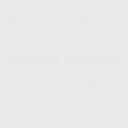
TOPIGEL ANESTESIA
SNOW SMILE
TÓPICA
PROFESSIONAL 2
PACIENTES
LABORATORIOS CLARBEN
|
Ref.
20225
LABORATORIOS CLARBEN
|
Ref.
9617
26
,57
€
248
,08
€
-
+
-
+
AÑADIR
AÑADIR
OCTOCANAL KIT
KIT PREPARACIÓN DE
PORCELANA
LABORATORIOS CLARBEN
|
Ref.
73733
LABORATORIOS CLARBEN
|
Ref.