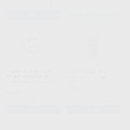
-
+
AÑADIR
SELECCIONAR REFERENCIA
PLANCHAS TEMPORRY
TOALLITAS LACLEDIN
SPLINT 0.5MM (0.020)
LABORATORIOS CLARBEN
|
Ref.
2208
LABORATORIOS CLARBEN
|
Ref.
73812
25
,74
€
56
,85
€
-
+
-
+
AÑADIR
AÑADIR