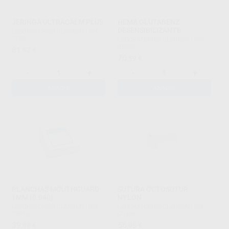
JERINGA ULTRACALM PLUS
HEMA GLUTABENZ
DESENSIBILIZANTE
LABORATORIOS CLARBEN
|
Ref.
7750
LABORATORIOS CLARBEN
|
Ref.
85503
81
,52
€
70
,59
€
-
+
-
+
AÑADIR
AÑADIR
PLANCHAS MOUTHGUARD
SUTURA OCTOSUTUR
1MM (0.040)
NYLON
LABORATORIOS CLARBEN
|
Ref.
LABORATORIOS CLARBEN
|
Ref.
73816
Grupo
39
56
,98
€
,95
€