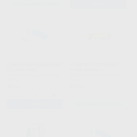
SELECCIONAR REFERENCIA
AÑADIR
CÁNULAS DISPENSADORAS
COMPOSITE OCTOLIGHT
OCTACID 100U.
FLOW JERINGA
LABORATORIOS CLARBEN
|
Ref.
LABORATORIOS CLARBEN
|
Ref.
20046
Grupo
49
61
,24
€
,56
€
-
+
AÑADIR
SELECCIONAR REFERENCIA