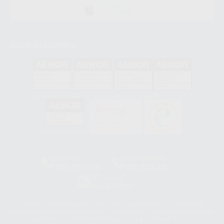
DISPONIBLE EN
APP STORE
Acreditaciones
GA-2008/0342
SST-0118/2023
ER-0120/1997
GS-0001/2017
HCO-0060/2023
Clínica
Laboratorio
900 393 939
900 800 880
Whatsapp
665 533 087
Los servicios de WhatsApp Business son proporcionados por WhatsApp
Ireland Limited (WhatsApp Ireland). La información que controla WhatsApp
Ireland puede ser transferida a WhatsApp LLC y a Facebook Inc.. Dicha