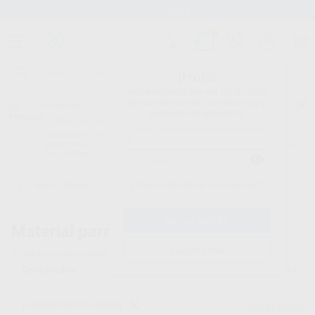
Stock de más de 15.000 productos
¡Hola!
Inicia sesión para ver los precios
del carrito con tus condiciones y
Proclinic
descuentos aplicados.
¿Todavía no tienes nuestra App?
¡Descárgala para ser siempre el primero en conocer nuestras
promociones y descuentos! Disponible en Google Play o App Store.
Google Play
¿Has olvidado tu contraseña?
Inicio
/
Clínica
Material para clínicas dentales
Registrarme
43
productos encontrados
Filtrar
LABORATORIOS CLARBEN
Borrar filtros