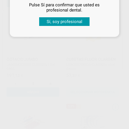
AÑADIR
AÑADIR
Pulse Sí para confirmar que usted es
¡Iniciar sesión!
profesional dental.
Sí, soy profesional
OCTACID JUMBO
CUBETAS FLUOR CLARBEN
LABORATORIOS CLARBEN
|
Ref.
LABORATORIOS CLARBEN
|
Ref.
6896
Grupo
191
53
,13
€
,37
€
-
+
AÑADIR
SELECCIONAR REFERENCIA
53%