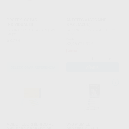
PROFEX -COPAS
ANESTESIA ISOGAINE.
INDIVIDUALES
S.V.C. (AZUL)
LABORATORIOS CLARBEN
|
Ref.
LABORATORIOS CLARBEN
|
Ref.
Grupo
2053
53
Desde
,77
€
33
,96
€
71,50 €
Oferta
-
+
SELECCIONAR REFERENCIA
AÑADIR
ÁCIDO FLUORHÍDRICO AL
SNOW SMILE
9,6% PARA GRABADO DE
PROFESSIONAL 3