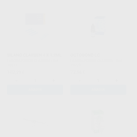
SILANO CLARBEN 4 X 1,2ML
OCTOBOND LC
LABORATORIOS CLARBEN
|
Ref.
LABORATORIOS CLARBEN
|
Ref.
73811
73729
102
72
,29
€
,56
€
-
+
-
+
AÑADIR
AÑADIR