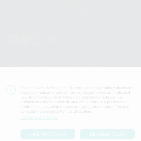
Transferencia Internacional de Datos ofrece garantías adecuadas al
basarse en la Cláusula Contractual Tipo para la transferencia de datos
personales a terceros países. Puede ampliar la información en el siguiente
enlace:
WhatsApp Business Data Transfer Addendum
.
Síguenos
PROCLINIC S.A.U.
Copyright (c) 2026
Aviso legal
Teléfono:
900 393 939
En el sitio web de Proclinic utilizamos cookies propias y de terceros
E-mail de contacto:
proclinic@proclinic.es
para personalizar la web conforme a tus preferencias, analizar el
uso del sitio web y mostrarte publicidad relacionada con tus
preferencias sobre la base de un perfil elaborado a partir de tus
Condiciones Generales de Contratación
y
Política
hábitos de navegación (por ejemplo, páginas visitadas). Puedes
de privacidad
consultar
aquí
nuestra Política de cookies.
Información Corporativa
Configurar Cookies
Política de Cookies
ACEPTAR TODAS
DENEGAR TODAS