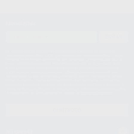
1
Newsletter
ENVIAR
Le informamos de que el Responsable del tratamiento de sus Datos
Personales es Proclinic S.A.U.. La Finalidad del tratamiento de sus Datos
Personales es el envío de información comercial. La legitimación para el
envío de la información comercial es su consentimiento prestado. Sus
datos únicamente serán cedidos a empresas vinculadas con Proclinic
S.A.U. que comercialicen productos similares del sector odontológico,
siempre bajo su consentimiento y no habrás cesión internacional de sus
Datos Personales. Podrá ejercitar los derechos de acceso, rectificación,
supresión, limitación y/o oposición al tratamiento de datos, entre otros, a
través de lopd@proclinic.es. Si desea conocer información adicional sobre
el tratamiento de datos personales, acceda a:
Protección de datos
CONTACTO
Mi cuenta