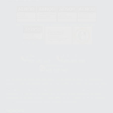
GA-2008/0342
SST-0118/2023
ER-0120/1997
GS-0001/2017
HCO-0060/2023
Clínica
Laboratorio
900 393 939
900 800 880
Whatsapp
665 533 087
Los servicios de WhatsApp Business son proporcionados por WhatsApp
Ireland Limited (WhatsApp Ireland). La información que controla WhatsApp
Ireland puede ser transferida a WhatsApp LLC y a Facebook Inc.. Dicha
Transferencia Internacional de Datos ofrece garantías adecuadas al
basarse en la Cláusula Contractual Tipo para la transferencia de datos
personales a terceros países. Puede ampliar la información en el siguiente
enlace:
WhatsApp Business Data Transfer Addendum
.
Síguenos