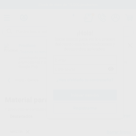
Stock de más de 15.000 productos
¡Hola!
Inicia sesión para ver los precios
del carrito con tus condiciones y
Proclinic
descuentos aplicados.
¿Todavía no tienes nuestra App?
¡Descárgala para ser siempre el primero en conocer nuestras
promociones y descuentos! Disponible en Google Play o App Store.
Google Play
¿Has olvidado tu contraseña?
Inicio
/
Clínica
Material para clínicas dentales
Registrarme
7
productos encontrados
Filtrar
AMCOR
Borrar filtros