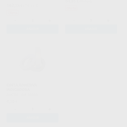
64
,65
€
71,45 €
162
,23
€
179,31 €
Oferta
Oferta
-
+
-
+
AÑADIR
AÑADIR
CINTA ADHESIVA
INDICADORA
AMCOR
|
Ref. 83058
4
,10
€
-
+
AÑADIR