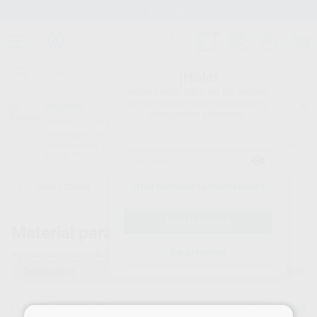
Stock de más de 15.000 productos
¡Hola!
Inicia sesión para ver los precios
del carrito con tus condiciones y
Proclinic
descuentos aplicados.
¿Todavía no tienes nuestra App?
¡Descárgala para ser siempre el primero en conocer nuestras
promociones y descuentos! Disponible en Google Play o App Store.
Google Play
¿Has olvidado tu contraseña?
Inicio
/
Clínica
Material para clínicas dentales
Registrarme
4
productos encontrados
Filtrar
DENTAL PACIFIC
Borrar filtros