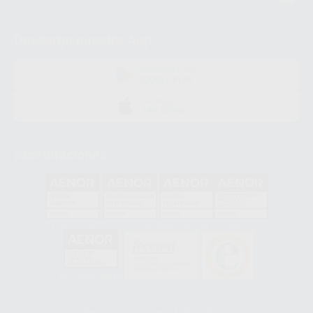
Descarga nuestra App
DISPONIBLE EN
GOOGLE PLAY
DISPONIBLE EN
APP STORE
Acreditaciones
GA-2008/0342
SST-0118/2023
ER-0120/1997
GS-0001/2017
HCO-0060/2023
Clínica
Laboratorio