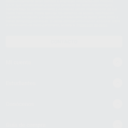
datos únicamente serán cedidos a empresas vinculadas con Proclinic
S.A.U. que comercialicen productos similares del sector odontológico,
siempre bajo su consentimiento y no habrás cesión internacional de sus
Datos Personales. Podrá ejercitar los derechos de acceso, rectificación,
supresión, limitación y/o oposición al tratamiento de datos, entre otros, a
través de lopd@proclinic.es. Si desea conocer información adicional sobre
el tratamiento de datos personales, acceda a:
Protección de datos
CONTACTO
Mi cuenta
Estudiantes
Conócenos
Guía de compra