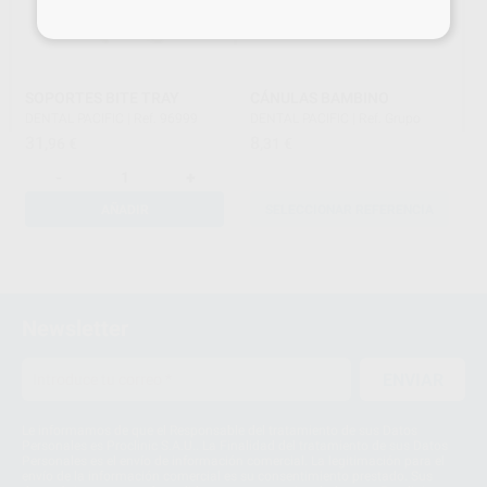
SOPORTES BITE TRAY
CÁNULAS BAMBINO
DENTAL PACIFIC
|
Ref. 96999
DENTAL PACIFIC
|
Ref. Grupo
31
8
,96
€
,31
€
-
+
AÑADIR
SELECCIONAR REFERENCIA
1
Newsletter
ENVIAR
Le informamos de que el Responsable del tratamiento de sus Datos
Personales es Proclinic S.A.U.. La Finalidad del tratamiento de sus Datos
Personales es el envío de información comercial. La legitimación para el
envío de la información comercial es su consentimiento prestado. Sus