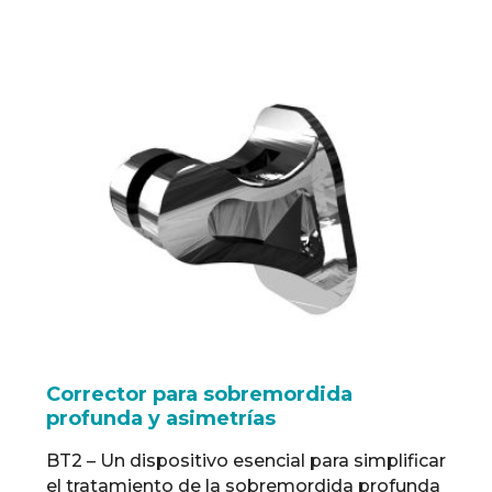
trabajo simplificado. Sobre el caso
Cementación autoadhesiva de poste y
corona 3M Health Care ahora es Solventum.
Prueba de ajuste del poste para evaluar …
Read more
Corrector para sobremordida
profunda y asimetrías
BT2 – Un dispositivo esencial para simplificar
el tratamiento de la sobremordida profunda