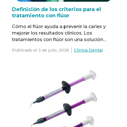
Definición de los criterios para el
tratamiento con flúor
Cómo el flúor ayuda a prevenir la caries y
mejorar los resultados clínicos. Los
tratamientos con flúor son una solución
popular y eficaz que ayuda a los pacientes
Publicado el
3 de julio, 2026
Clínica Dental
con su salud bucodental. Aunque los
pacientes pueden estar expuestos al flúor a
través de los dentífricos de uso diario y del
agua potable, puede ser necesario …
Read
more