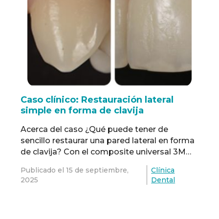
Caso clínico: Restauración lateral
simple en forma de clavija
Acerca del caso ¿Qué puede tener de
sencillo restaurar una pared lateral en forma
de clavija? Con el composite universal 3M™
Filtek™ Easy Match, es fácil concentrarse en
Publicado el
15 de septiembre,
Clínica
la forma, el contorno y la anatomía, al
2025
Dental
mismo tiempo que se logra un resultado
estético de aspecto natural, sin preocuparse
por las múltiples capas y colores …
Read