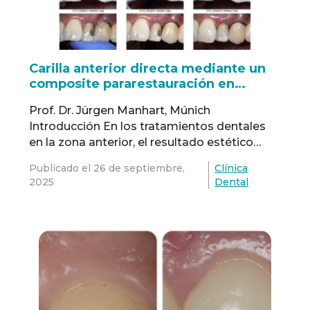
Carilla anterior directa mediante un
composite pararestauración en
bloque universal con sistema detonos
Prof. Dr. Jürgen Manhart, Múnich
simplificado
Introducción En los tratamientos dentales
en la zona anterior, el resultado estético
desempeña un papel clave junto a los
Publicado el
26 de septiembre,
Clínica
criterios funcionales. Si bien ambos
2025
Dental
aspectos revisten gran importancia para los
odontólogos, muchos pacientes se
concentran ante todo en la estética perfecta
de las restauraciones. Afortunadamente, un
gran número de pacientes …
Read more