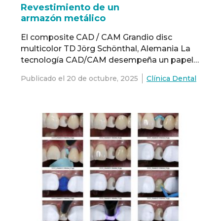
Revestimiento de un
armazón metálico
El composite CAD / CAM Grandio disc
multicolor TD Jörg Schönthal, Alemania La
tecnología CAD/CAM desempeña un papel
cada vez más central en la odontología
Publicado el
20 de octubre, 2025
Clínica Dental
digital, especialmente en el ámbito del
revestimiento protésico. El foco ya no se
centra únicamente en los materiales
tradicionales de cerámica u óxido de
zirconio, sino que, gracias a los …
Read more