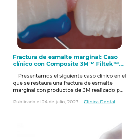
Fractura de esmalte marginal: Caso
clínico con Composite 3M™ Filtek™
Supreme Fluido
Presentamos el siguiente caso clínico en el
que se restaura una fractura de esmalte
marginal con productos de 3M realizado por
el Dr Walter Devoto, Santa Margharita
Publicado el
24 de julio, 2023
Clínica Dental
Ligure, Italia. Acerca del caso:Se seleccionó
un composite fluido con sistema de
aplicación controlada para reparar el incisivo
central derecho de un niño. El
desafío:Detectar …
Read more