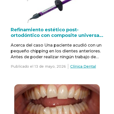
Refinamiento estético post-
ortodóntico con composite universal
3M™ Filtek™ Easy Match
Acerca del caso Una paciente acudió con un
pequeño chipping en los dientes anteriores.
Antes de poder realizar ningún trabajo de
restauración, abordamos la causa
Publicado el
13 de mayo, 2026
Clínica Dental
subyacente (maloclusión) mediante una
alineación con ortodoncia. Después de la
ortodoncia, una vez que se establecieron el
resalte y la superposición funcional
adecuados, procedimos a la adhesión
directa de composite …
Read more