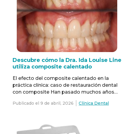
Descubre cómo la Dra. Ida Louise Line
utiliza composite calentado
El efecto del composite calentado en la
práctica clínica: caso de restauración dental
con composite Han pasado muchos años
desde que nos familiarizamos con el
Publicado el
9 de abril, 2026
Clínica Dental
concepto de composite calentado. Por
experiencia, el calentamiento produce un
composite más fluido que se adapta más
fácilmente al sustrato. Esto se aplica tanto si
el sustrato está adherido a …
Read more