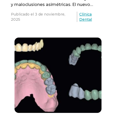
y maloclusiones asimétricas. El nuevo
dispositivo miniaturizado BT2 ha sido
Publicado el
3 de noviembre,
Clínica
diseñado para tratar la sobremordida
2025
Dental
profunda esquelética severa y las
maloclusiones asimétricas. En las
aplicaciones clínicas, el BT2 se posiciona y
fija por el lado palatino de los incisivos
centrales superiores, ubicados …
Read more