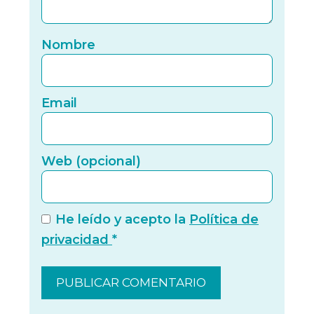
Nomb
Nombre
Email
Email
Web (
Web (opcional)
He leído y acepto la
Política de
privacidad
*