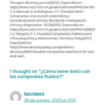
The open dentistry journal(2015). Disponible en:
https://www.ncbi.nlm.nih.gov/pmc/articles/PMC4541310
/.» 3. Baroudi, K. & Rodrigues, J. C. Flowable Resin
Composites: Una revisión sistemática y
consideraciones clínicas. Revista de investigación
clínica y diagnóstica : JCDR(2015). Disponible en:
https://www.ncbi.nlm.nih.gov/pmc/articles/PMC4525629
/. 4. Margolis, F. S. Flowable Composites: Estética para
niños pequeños y adolescentes. Dentistry Today(2011).
Disponible en:
https://www.dentistrytoday.com/pediatric-
dentistry/4827-flowable-composites-aesthetics-for-tots-
and-teen.
1 thought on “¿Cómo tener éxito con
los composites fluidos?”
Servident
28 de agosto, 2023 at 13:15