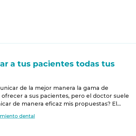
r a tus pacientes todas tus
municar de la mejor manera la gama de
 ofrecer a sus pacientes, pero el doctor suele
car de manera eficaz mis propuestas? El
a especializada en el desarrollo de
miento dental
ara el sector dental, presenta …
Read more