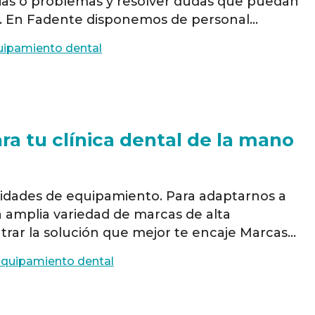
ias o problemas y resolver dudas que puedan
os. En Fadente disponemos de personal
 plantilla distribuidos en todas nuestras
uipamiento dental
Barcelona, Bilbao, Zaragoza, Valencia, Murcia,
ra tu clínica dental de la mano
sidades de equipamiento. Para adaptarnos a
a amplia variedad de marcas de alta
rar la solución que mejor te encaje Marcas
ado a Fadente para ofrecerte la última
quipamiento dental
a. Equipo de radiología …
Read more