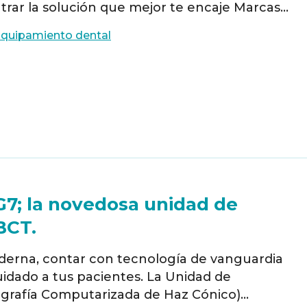
rar la solución que mejor te encaje Marcas
ado a Fadente para ofrecerte la última
quipamiento dental
a. Equipo de radiología …
Read more
7; la novedosa unidad de
BCT.
derna, contar con tecnología de vanguardia
uidado a tus pacientes. La Unidad de
rafía Computarizada de Haz Cónico)