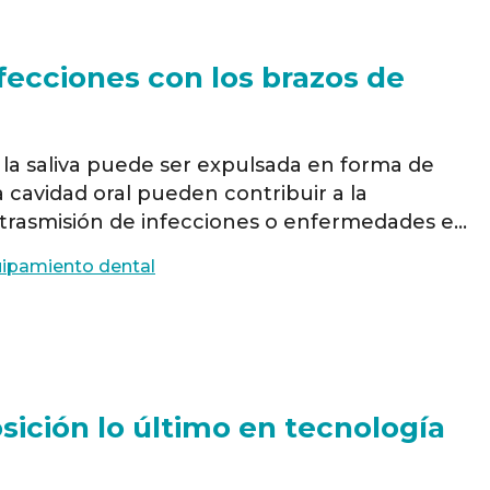
nfecciones con los brazos de
 la saliva puede ser expulsada en forma de
 cavidad oral pueden contribuir a la
a trasmisión de infecciones o enfermedades en
es es una preocupación en aumento para los
ipamiento dental
a que tienen el potencial …
Read more
sición lo último en tecnología