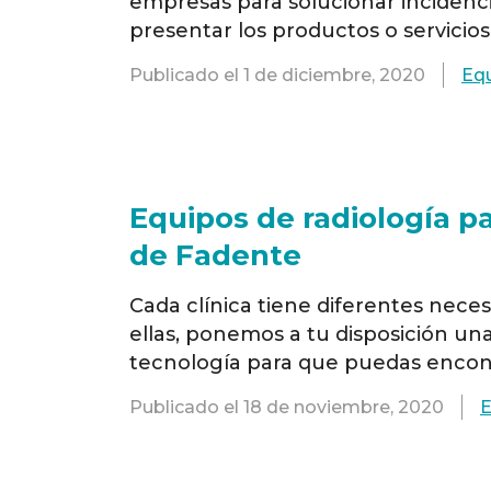
empresas para solucionar incidenc
presentar los productos o servici
técnico y especialistas digitales en
Publicado el
1 de diciembre, 2020
Eq
delegaciones ubicados en: Madrid, 
Alicante, …
Read more
Equipos de radiología pa
de Fadente
Cada clínica tiene diferentes nece
ellas, ponemos a tu disposición un
tecnología para que puedas encont
como Carestream y Acteon han lleg
Publicado el
18 de noviembre, 2020
E
tecnología en equipos de radiologí