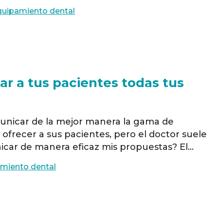
nta revolucionaria que ha estado ganando
quipamiento dental
tología. En este artículo, …
Read more
r a tus pacientes todas tus
municar de la mejor manera la gama de
 ofrecer a sus pacientes, pero el doctor suele
car de manera eficaz mis propuestas? El
a especializada en el desarrollo de
miento dental
ara el sector dental, presenta …
Read more