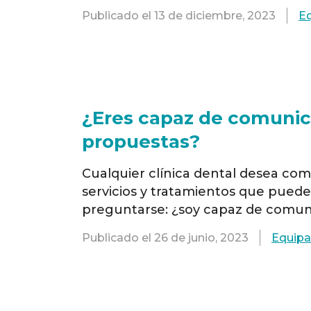
Planmeca Viso G7 es una herramie
Publicado el
13 de diciembre, 2023
E
popularidad en el campo de la odon
¿Eres capaz de comunica
propuestas?
Cualquier clínica dental desea co
servicios y tratamientos que puede
preguntarse: ¿soy capaz de comuni
Grupo OrisLine, empresa informátic
Publicado el
26 de junio, 2023
Equipa
programas de gestión y servicios p