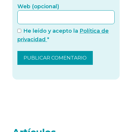
Web (
Web (opcional)
He leído y acepto la
Política de
privacidad
*