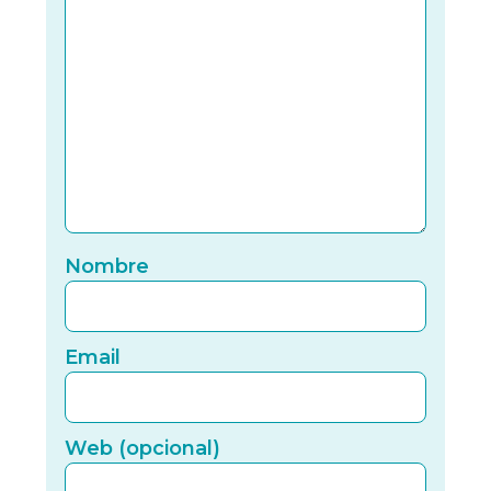
Nomb
Nombre
Email
Email
Web (
Web (opcional)