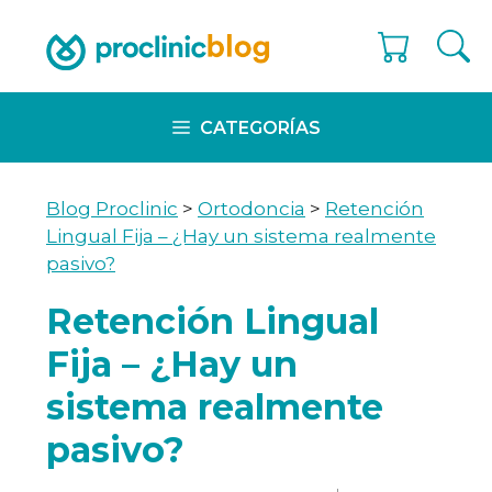
Skip
to
content
CATEGORÍAS
Blog Proclinic
>
Ortodoncia
>
Retención
Lingual Fija – ¿Hay un sistema realmente
pasivo?
Retención Lingual
Fija – ¿Hay un
sistema realmente
pasivo?