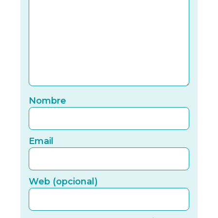
Nomb
Nombre
Email
Email
Web (
Web (opcional)