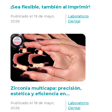
¡Sea flexible, también al imprimir!
Publicado el
19 de mayo,
Laboratorio
2026
Dental
Zirconia multicapa: precisión,
estética y eficiencia en
restauraciones CAD/CAM
Publicado el
18 de mayo,
Laboratorio
2026
Dental