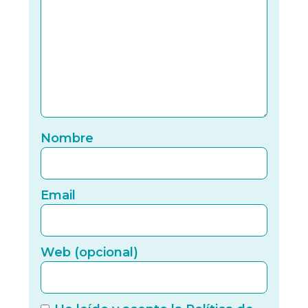
Nomb
Nombre
Email
Email
Web (
Web (opcional)