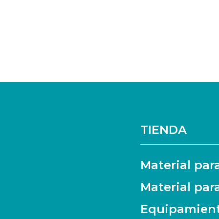
TIENDA
Material par
Material par
Equipamien