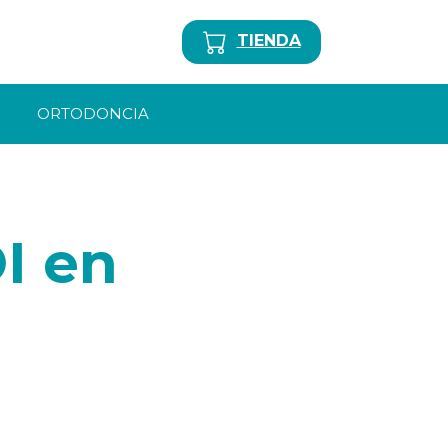
TIENDA
ORTODONCIA
I en