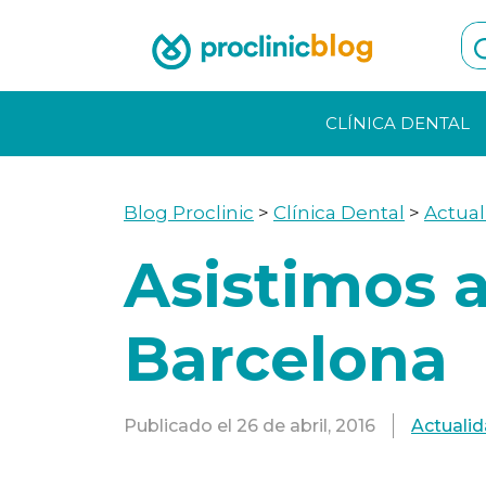
Skip
to
content
CLÍNICA DENTAL
Blog Proclinic
>
Clínica Dental
>
Actual
Asistimos 
Barcelona
Publicado el
26 de abril, 2016
Actuali