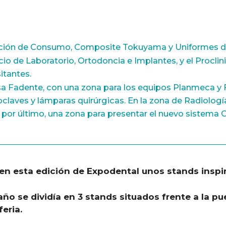
ención de Consumo, Composite Tokuyama y Uniformes de
ocio de Laboratorio, Ortodoncia e Implantes, y el Proclin
itantes.
presa Fadente, con una zona para los equipos Planmeca
toclaves y lámparas quirúrgicas. En la zona de Radiolo
 por último, una zona para presentar el nuevo sistem
n esta edición de Expodental unos stands inspirad
año se dividía en 3 stands situados frente a la pue
eria.