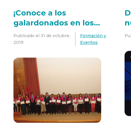
¡Conoce a los
D
galardonados en los
n
Premios Proclinic a la
Publicado el
31 de octubre,
Formación y
Pu
Excelencia!
2019
Eventos