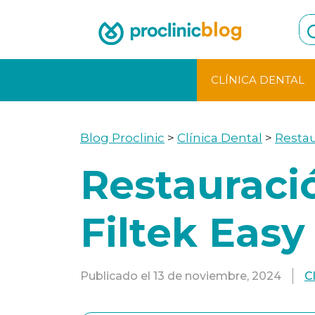
Skip
to
content
CLÍNICA DENTAL
Blog Proclinic
>
Clínica Dental
>
Restau
Restauraci
Filtek Easy
Publicado el
13 de noviembre, 2024
C