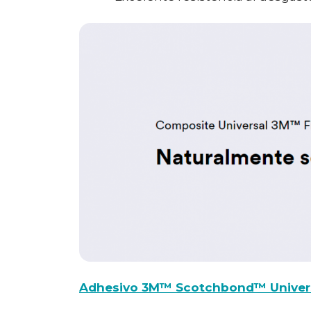
Adhesivo 3M™ Scotchbond™ Univers