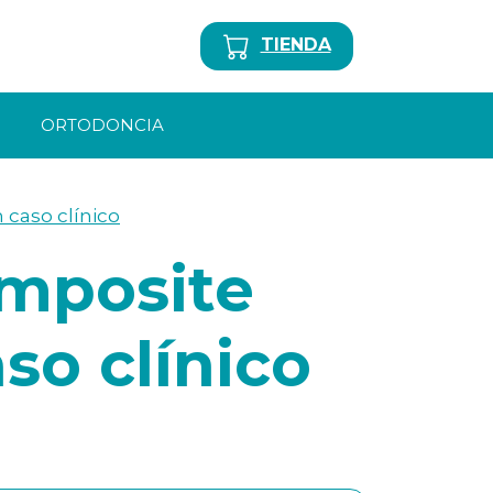
TIENDA
ORTODONCIA
 caso clínico
omposite
so clínico