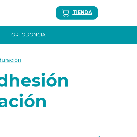
TIENDA
ORTODONCIA
duración
dhesión
ración