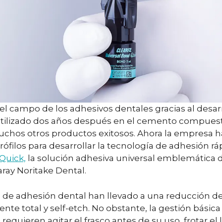
 el campo de los adhesivos dentales gracias al desa
utilizado dos años después en el cemento compue
 muchos otros productos exitosos. Ahora la empre
filos para desarrollar la tecnología de adhesión r
Quick,
la solución adhesiva universal emblemática de 
ray Noritake Dental.
 de adhesión dental han llevado a una reducción 
nte total y self-etch. No obstante, la gestión básic
quieren agitar el frasco antes de su uso, frotar el