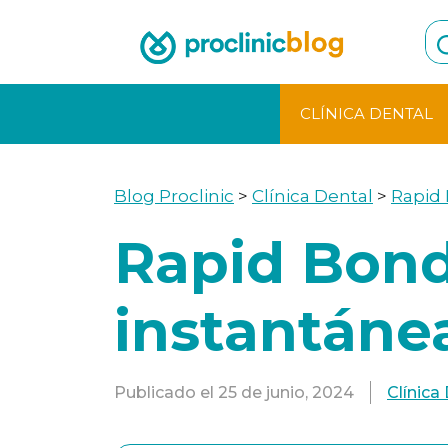
Skip
to
content
CLÍNICA DENTAL
Blog Proclinic
>
Clínica Dental
>
Rapid 
Rapid Bond
instantánea
Publicado el
25 de junio, 2024
Clínica