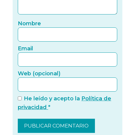
Nomb
Nombre
Email
Email
Web (
Web (opcional)
He leído y acepto la
Política de
privacidad
*