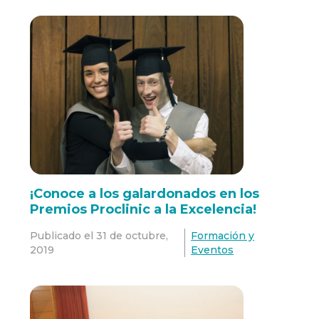
¡Conoce a los galardonados en los
Premios Proclinic a la Excelencia!
Publicado el
31 de octubre,
Formación y
2019
Eventos