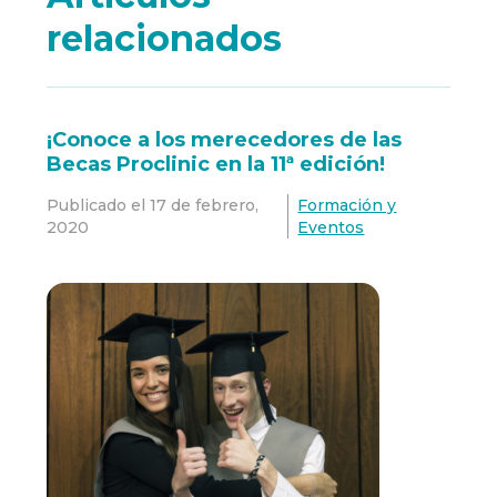
relacionados
¡Conoce a los merecedores de las
Becas Proclinic en la 11ª edición!
Publicado el
17 de febrero,
Formación y
2020
Eventos