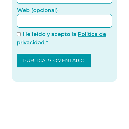
Web (
Web (opcional)
He leído y acepto la
Política de
privacidad
*