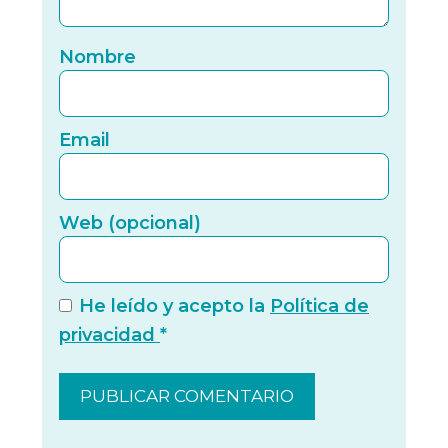
Nomb
Nombre
Email
Email
Web (
Web (opcional)
He leído y acepto la
Política de
privacidad
*