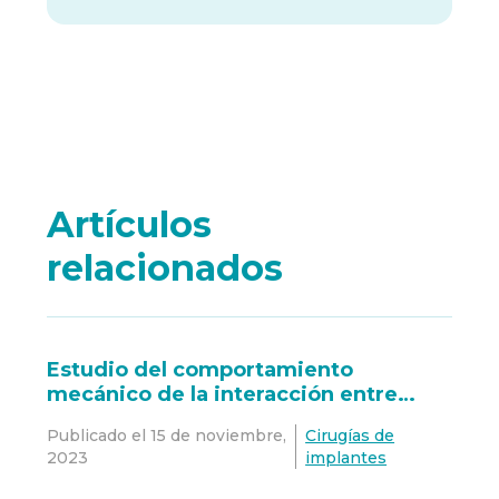
Artículos
relacionados
Estudio del comportamiento
mecánico de la interacción entre
implante dental Oxtein M12 y hueso
Publicado el
15 de noviembre,
Cirugías de
(tipo I, II, III y IV)
2023
implantes