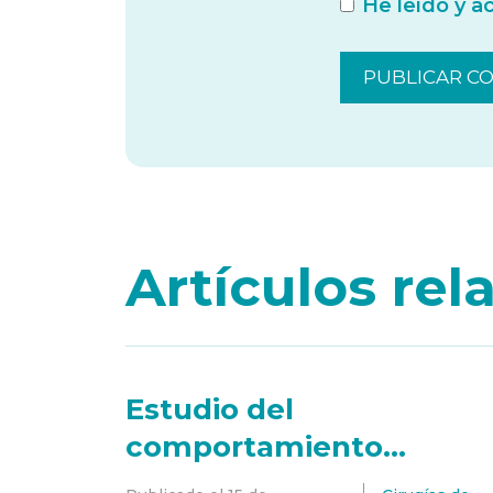
He leído y a
Artículos re
Estudio del
comportamiento
mecánico de la