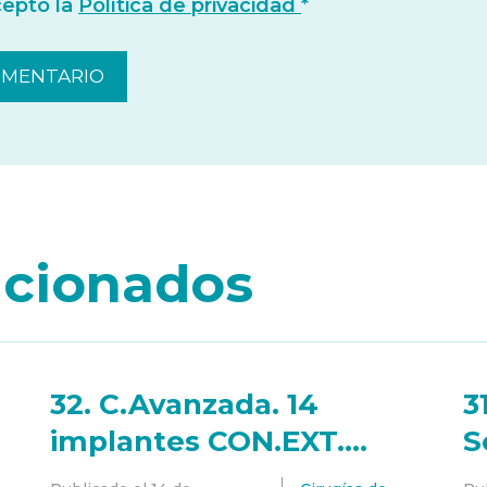
cepto la
Política de privacidad
*
lacionados
32. C.Avanzada. 14
3
implantes CON.EXT.
S
Elevación Seno. Carga
M