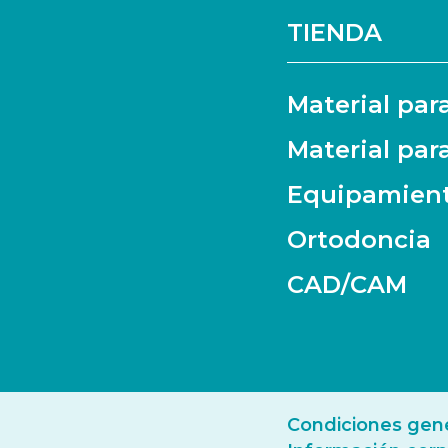
TIENDA
Material par
Material par
Equipamien
Ortodoncia
CAD/CAM
Condiciones gene