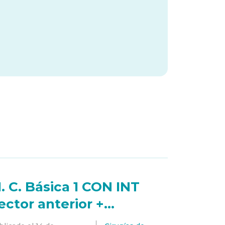
1. C. Básica 1 CON INT
ector anterior +
embrana