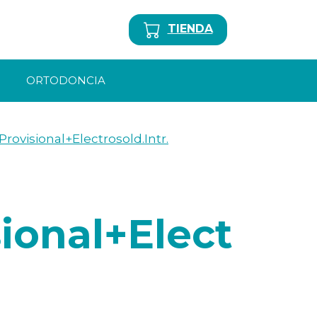
TIENDA
ORTODONCIA
rovisional+Electrosold.Intr.
ional+Elect