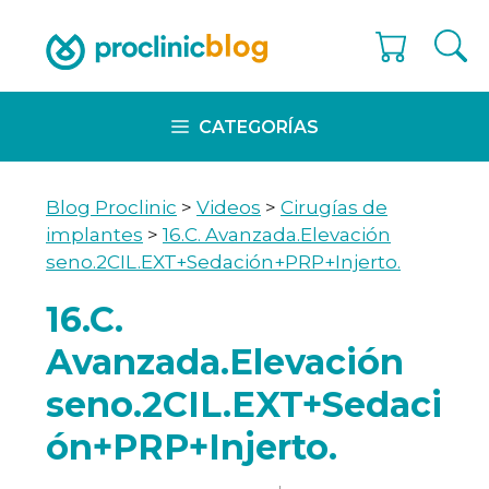
Skip
to
content
CATEGORÍAS
Blog Proclinic
>
Videos
>
Cirugías de
implantes
>
16.C. Avanzada.Elevación
seno.2CIL.EXT+Sedación+PRP+Injerto.
16.C.
Avanzada.Elevación
seno.2CIL.EXT+Sedaci
ón+PRP+Injerto.