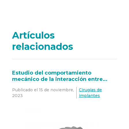
Artículos
relacionados
Estudio del comportamiento
mecánico de la interacción entre
implante dental Oxtein M12 y hueso
Publicado el
15 de noviembre,
Cirugías de
(tipo I, II, III y IV)
2023
implantes