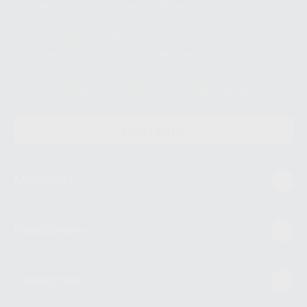
Personales es Proclinic S.A.U.. La Finalidad del tratamiento de sus Datos
Personales es el envío de información comercial. La legitimación para el
envío de la información comercial es su consentimiento prestado. Sus
datos únicamente serán cedidos a empresas vinculadas con Proclinic
S.A.U. que comercialicen productos similares del sector odontológico,
siempre bajo su consentimiento y no habrás cesión internacional de sus
Datos Personales. Podrá ejercitar los derechos de acceso, rectificación,
supresión, limitación y/o oposición al tratamiento de datos, entre otros, a
través de lopd@proclinic.es. Si desea conocer información adicional sobre
el tratamiento de datos personales, acceda a:
Protección de datos
CONTACTO
Mi cuenta
Estudiantes
Conócenos