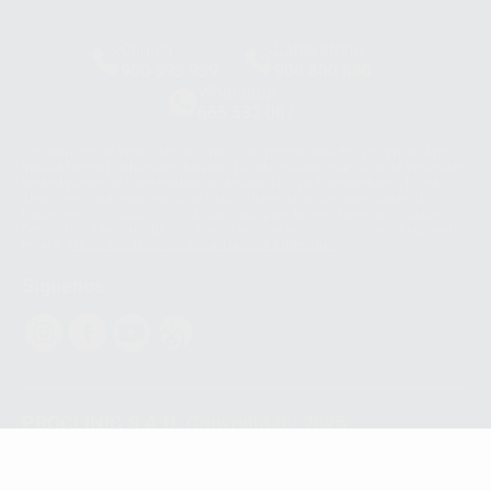
Clínica
Laboratorio
900 393 939
900 800 880
Whatsapp
665 533 087
Los servicios de WhatsApp Business son proporcionados por WhatsApp
Ireland Limited (WhatsApp Ireland). La información que controla WhatsApp
Ireland puede ser transferida a WhatsApp LLC y a Facebook Inc.. Dicha
Transferencia Internacional de Datos ofrece garantías adecuadas al
basarse en la Cláusula Contractual Tipo para la transferencia de datos
personales a terceros países. Puede ampliar la información en el siguiente
enlace:
WhatsApp Business Data Transfer Addendum
.
Síguenos
PROCLINIC S.A.U.
Copyright (c) 2026
Aviso legal
Teléfono:
900 393 939