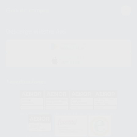
Guía de compra
Descarga nuestra App
DISPONIBLE EN
GOOGLE PLAY
DISPONIBLE EN
APP STORE
Acreditaciones
GA-2008/0342
SST-0118/2023
ER-0120/1997
GS-0001/2017
HCO-0060/2023