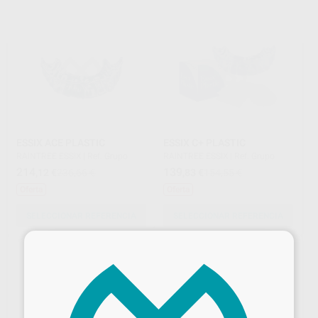
ESSIX ACE PLASTIC
ESSIX C+ PLASTIC
RAINTREE ESSIX
|
Ref. Grupo
RAINTREE ESSIX
|
Ref. Grupo
214
139
,12
€
236,66 €
,83
€
154,55 €
Oferta
Oferta
SELECCIONAR REFERENCIA
SELECCIONAR REFERENCIA
×