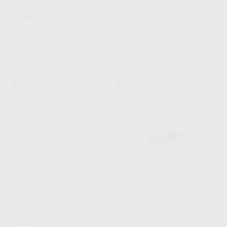
ESSIX A+ PLASTIC .040IN
TIJERAS MAYO
125MM REDONDO
RAINTREE ESSIX
|
Ref. L1594
RAINTREE ESSIX
|
Ref. L1773
38
,51
€
42,57 €
130
,00
€
143,68 €
Oferta
Oferta
-
+
-
+
AÑADIR
AÑADIR
ESSIX TRAY RITE .020IN 5,
RETAINER BRITE 1 CAJA DE
CUADRADO
96 TABLETAS
RAINTREE ESSIX
|
Ref. L1778
RAINTREE ESSIX
|
Ref. L15986
84
14
,40
€
93,28 €
,68
€
Oferta