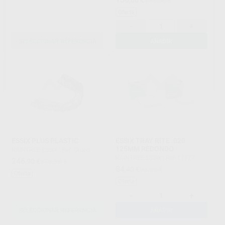
Oferta
-
+
SELECCIONAR REFERENCIA
AÑADIR
ESSIX PLUS PLASTIC
ESSIX TRAY RITE .020
125MM REDONDO
RAINTREE ESSIX
|
Ref. Grupo
RAINTREE ESSIX
|
Ref. L1777
246
,90
€
272,88 €
84
,40
€
93,28 €
Oferta
Oferta
-
+
SELECCIONAR REFERENCIA
AÑADIR