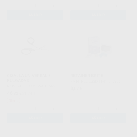
-
+
-
+
AÑADIR
AÑADIR
CIZALLA UNIVERSAL 8
RETAINER BRITE
PULGADAS
RAINTREE ESSIX
|
Ref. L15985
RAINTREE ESSIX
|
Ref. L1592
8
,07
€
46
,82
€
51,74 €
Oferta
-
+
-
+
AÑADIR
AÑADIR