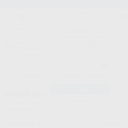
Stock de más de 15.000 productos
¡Hola!
Inicia sesión para ver los precios
del carrito con tus condiciones y
Proclinic
descuentos aplicados.
¿Todavía no tienes nuestra App?
¡Descárgala para ser siempre el primero en conocer nuestras
promociones y descuentos! Disponible en Google Play o App Store.
Google Play
¿Has olvidado tu contraseña?
Inicio
/
Ortodoncia
Material de ortodoncia
Registrarme
17
productos encontrados
Filtrar
RAINTREE ESSIX
Borrar filtros