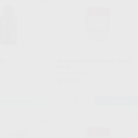
Ref. Grupo
Ref. H04
DE
BIOLON ALINEADORES 0,75X120
CX20
Envase 20 Planchas
31
,48
€
-
+
ONAR REFERENCIA
AÑADIR
DREVE
DR
Ref. H101020
Ref. H04