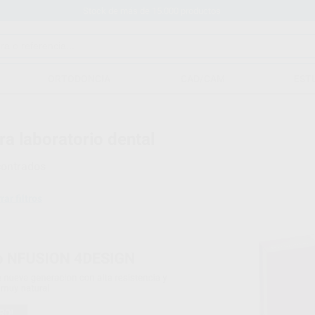
Stock de más de 15.000 productos
ORTODONCIA
CAD/CAM
EST
ra laboratorio dental
ontrados
rar filtros