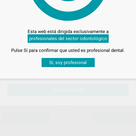
DREVE
DR
Ref. H04215
Ref. H100
Esta web está dirigida exclusivamente a
profesionales del sector odontológico
Pulse Sí para confirmar que usted es profesional dental.
Desbloquea todas tus ventajas
Sí, soy profesional
sesión
para disfrutar de todos tus
descuentos y condiciones esp
ADORES 0,75X120
NANOVARNISH 20ML+ 10
MICROPINCELES
¡Iniciar sesión!
Envase 20 ml + 10 micropinceles
92
,25
€
101,97 €
Oferta
-
+
AÑADIR
AÑADIR
DREVE
DR