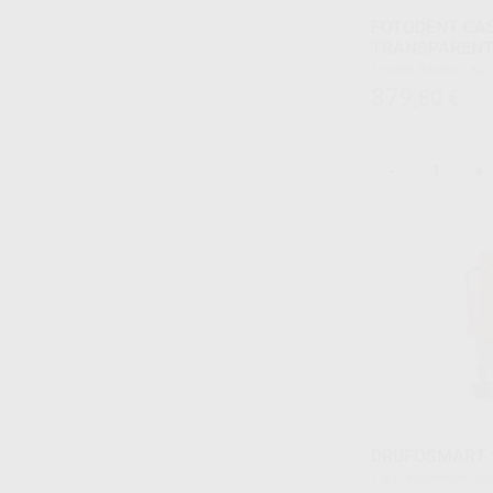
FOTODENT CA
TRANSPARENT
Envase Botella 1
379
,80
€
-
+
DRUFOSMART 
Caja Drufosmart S