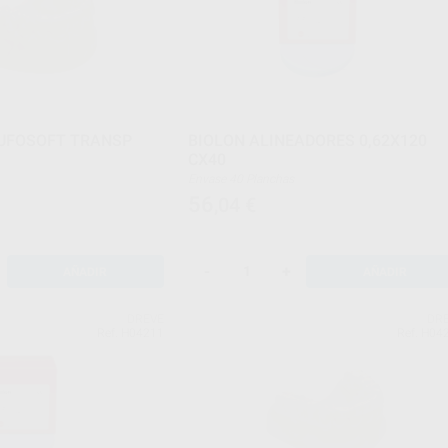
UFOSOFT TRANSP
BIOLON ALINEADORES 0,62X120
CX40
Envase 40 Planchas
56
,04
€
-
+
AÑADIR
AÑADIR
DREVE
DR
Ref. H04211
Ref. H04