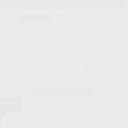
900 393 939
Envíos gratuitos desde 110€
Llama GRATIS a Clínica
Carrito mágico
UDIANTES
FOLLETOS
FORMACIONES
¡Hola!
Inicia sesión para ver los precios
del carrito con tus condiciones y
descuentos aplicados.
Ordenar por
¿Has olvidado tu contraseña?
Registrarme