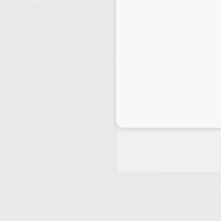
Marca
DREVE
(34)
PROCLINIC
(190)
PROCLINIC EXPERT
(28)
4DESIGN
(98)
3SHAPE
(17)
AALBADENT
(2)
ACKURETTA
(14)
Inicia 
BIOLON ALINE
AL DENTE
(18)
CX40
ANAXDENT
(80)
Envase 40 Planchas
59
,81
€
ASA DENTAL
(87)
ASIGA
(39)
Ver más
-
+