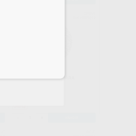
EVE
DREVE
963
Ref. H101012
eciales
GRANULOS DE ACERO PARA
TERMOFORMACIÓN
Caja 1,2 KG
39
,04
€
43,14 €
Oferta
-
+
AÑADIR
EVE
DREVE