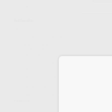
ORTODONCIA LAB
(10)
Ver más
Subfamilia
ACCESORIOS PARA SILICONAS
(1)
BARNICES Y ADHESIVOS
FOTOPOLIMERIZABLES
(2)
DOSIFICADOR SILICONA
(2)
LÁMPARAS DE POLIMERIZACIÓN
(2)
PLANCHAS
(10)
PLANCHAS FOTOPOLIMERIZABLES
PLAQUIT BARN
(1)
FOTOPOLIMER
POLIMERIZADORAS
(4)
Envase 20 ml
67
,71
€
RESINAS 3D ACCESORIOS
(1)
74,83 
Ver más
Oferta
-
+