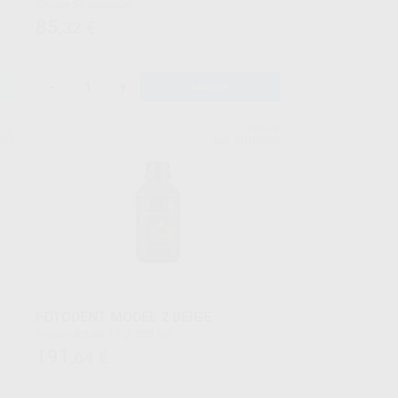
Envase 50 unidades
85
,32
€
-
+
AÑADIR
EVE
DREVE
482
Ref. H103483
FOTODENT MODEL 2 BEIGE
Envase Botella 1 Kg. 385 nm.
191
,64
€