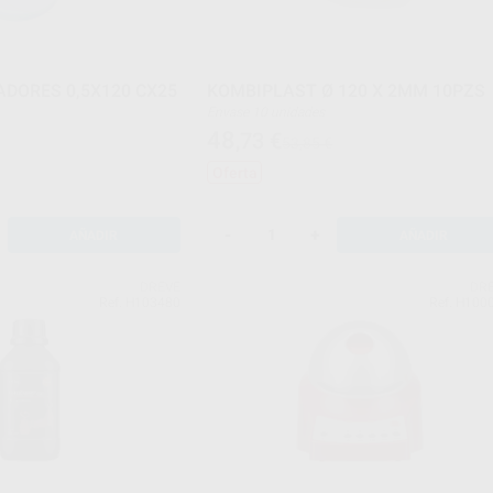
ADORES 0,5X120 CX25
KOMBIPLAST Ø 120 X 2MM 10PZS
Envase 10 unidades
48
,73
€
53,85 €
Oferta
-
+
AÑADIR
AÑADIR
DREVE
DR
Ref. H103480
Ref. H100