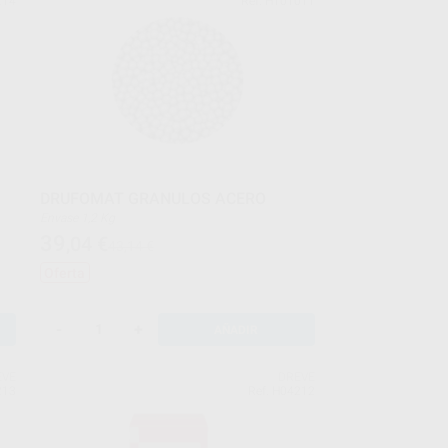
214
Ref. H101011
DRUFOMAT GRANULOS ACERO
Envase 1,2 Kg
39
,04
€
43,14 €
Oferta
-
+
AÑADIR
EVE
DREVE
213
Ref. H04212