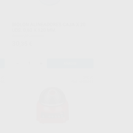
BIOLON ALINEADORES CAJA X 20
UDS. 0,62 X 120 MM.
Envase 20 unidades
30
,35
€
-
+
AÑADIR
EVE
DREVE
054
Ref. H100081