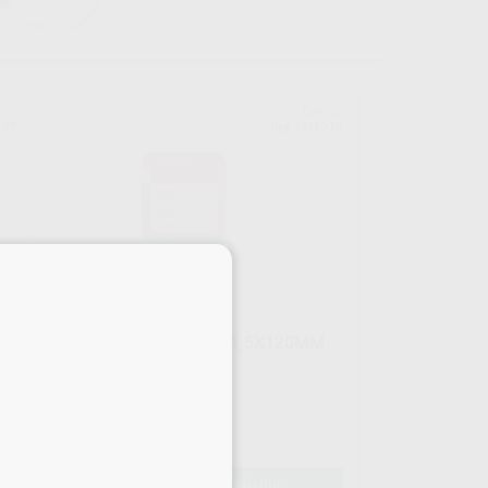
EVE
DREVE
197
Ref. H04210
×
BIOLON ALINEADORES 1,5X120MM
CX30
Envase 30 Planchas
72
,91
€
-
+
AÑADIR