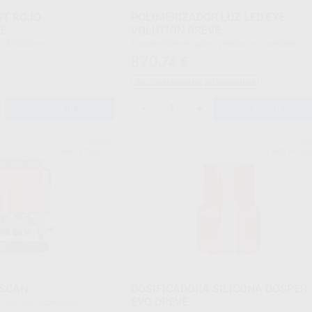
ST ROJO
POLIMERIZADOR LUZ LED EYE
E
VOLUTION DREVE
 Kg. 385-405nm.
Envase Polimerizador EyeVolution completo.
870
,74
€
Sin descuentos adicionales
-
+
AÑADIR
AÑADIR
DREVE
DR
Ref. H100017
Ref. H100
SCAN
DOSIFICADORA SILICONA DOSPER
EVO DREVE
can rojo con accesorios.