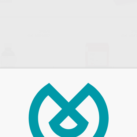
DREVE
DR
Ref. H101017
Ref. H04
IZ
BIOLON ALINEADORES CAJA X 25
IZBLE
UDS. 1 X 120 MM.
Envase 25 unidades
44
,71
€
€
-
+
AÑADIR
AÑADIR