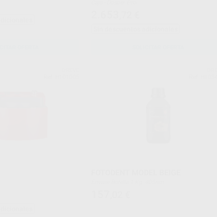
Caja - Dosper Evo
- 5 cánulas de mezcla
2.653
,72
€
- 2 ad`ptadores de botella
adicionales
Sin descuentos adicionales
CITAR OFERTA
SOLICITAR OFERTA
DREVE
DR
Ref. H101005
Ref. H103
FOTODENT MODEL BEIGE
Envase Botella 1 Kg. 405nm.
157
,02
€
adicionales