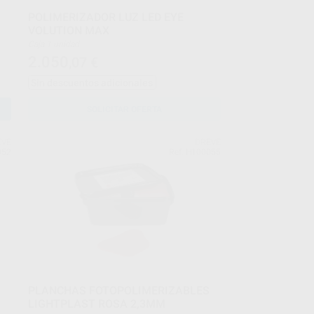
POLIMERIZADOR LUZ LED EYE
VOLUTION MAX
Caja 1 unidad
2.050
,07
€
Sin descuentos adicionales
SOLICITAR OFERTA
EVE
DREVE
052
Ref. H100055
PLANCHAS FOTOPOLIMERIZABLES
LIGHTPLAST ROSA 2,3MM