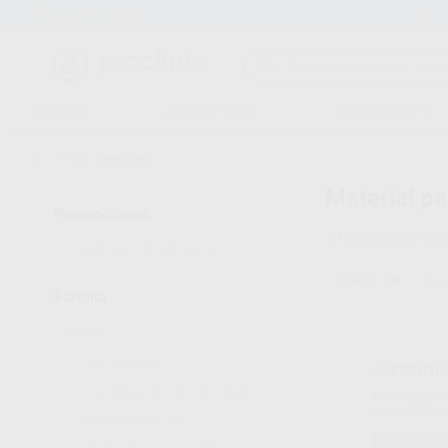
Entrega en 24h
15 días para cambiar de opinión
CLÍNICA
LABORATORIO
EQUIPAMIENTO
Inicio
/
Laboratorio
Material pa
Promociones
34
productos enc
VER SOLO OFERTAS
(5)
DREVE
Bor
Familia
CAD/CAM
(7)
ELABORACION MODELOS
(4)
MAQUINARIA
(13)