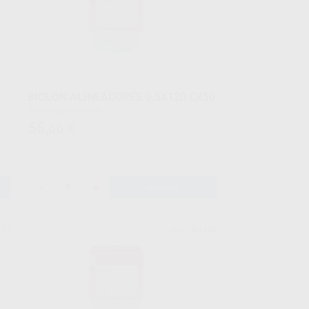
BIOLON ALINEADORES 0,5X120 CX50
Envase 50 Planchas
55
,66
€
-
+
AÑADIR
EVE
DREVE
217
Ref. H04198