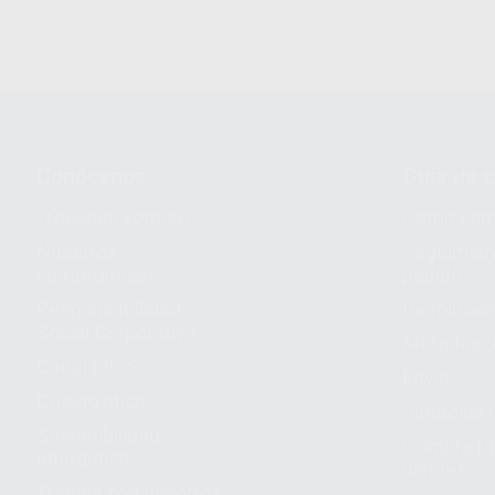
1
Conócenos
Guía de 
¿Quiénes somos?
Cómo com
Nuestros
Seguimien
compromisos
pedido
Responsabilidad
Devolucio
Social Corporativa
Métodos d
Canal ético
Envío
Código ético
Símbolos 
Sostenibilidad
Compra rá
energética
dientes
Trabaja con nosotros