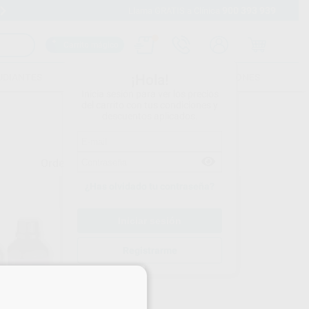
900 393 939
Envíos gratuitos desde 110€
Llama GRATIS a Clínica
Carrito mágico
UDIANTES
FOLLETOS
FORMACIONES
¡Hola!
Inicia sesión para ver los precios
del carrito con tus condiciones y
descuentos aplicados.
Ordenar por
¿Has olvidado tu contraseña?
Registrarme
×