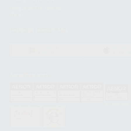
Preguntas Frecuentes
(FAQ)
Descarga nuestra App
DISPONIBLE EN
DISPONIBLE 
GOOGLE PLAY
APP STOR
Acreditaciones
HCO-0060/2023
GA-2008/0342
SST-0118/2023
ER-0120/1997
GS-0001/2017