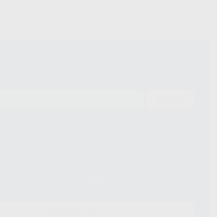
ENVIAR
ue el Responsable del tratamiento de sus Datos Personales es Proclinic
d del tratamiento de sus Datos Personales es el envío de información
imación para el envío de la información comercial es su consentimiento
s únicamente serán cedidos a empresas vinculadas con Proclinic S.A.U.
roductos similares del sector odontológico, siempre bajo su
 habrás cesión internacional de sus Datos Personales. Podrá ejercitar los
 rectificación, supresión, limitación y/o oposición al tratamiento de datos,
és de lopd@proclinic.es. Si desea conocer información adicional sobre el
os personales, acceda a:
Protección de datos
CONTACTO