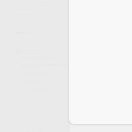
ESCÁNER INTRAORAL.
ACCESORIOS
(3)
Ver más
Marca
RUNYES
(4)
PROCLINIC
(190)
PROCLINIC EXPERT
(28)
4DESIGN
(98)
3SHAPE
(17)
AALBADENT
(2)
MOBILE CARTS
ACKURETTA
(14)
Envase
AL DENTE
(18)
ANAXDENT
(80)
Inicia 
ASA DENTAL
(87)
ASIGA
(39)
SOLI