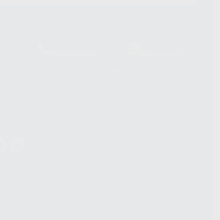
Laboratorio
Whatsapp
39
900 800 880
665 533 087
hatsApp Business son proporcionados por WhatsApp Ireland Limited
. La información que controla WhatsApp Ireland puede ser transferida a
acebook Inc.. Dicha Transferencia Internacional de Datos ofrece
 al basarse en la Cláusula Contractual Tipo para la transferencia de
terceros países. Puede ampliar la información en el siguiente enlace:
s Data Transfer Addendum
.