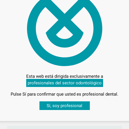
RUNYES
RUN
Ref. 61413
Ref. 61
Esta web está dirigida exclusivamente a
profesionales del sector odontológico
 IOS-YT
SCANNER INTRORAL IOS 12
Pulse Sí para confirmar que usted es profesional dental.
Envase 1
Desbloquea todas tus ventajas
Sí, soy profesional
sesión
para disfrutar de todos tus
descuentos y condiciones esp
CITAR OFERTA
SOLICITAR OFERTA