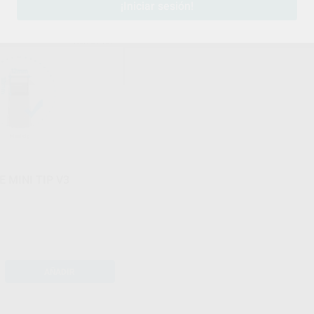
¡Iniciar sesión!
RUNYES
Ref. 61407
 MINI TIP V3
AÑADIR