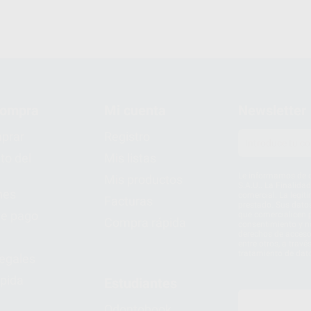
compra
Mi cuenta
Newsletter
prar
Registro
to del
Mis listas
Le informamos de q
Mis productos
S.A.U.. La Finalida
nes
comercial. La legit
Facturas
prestado. Sus dato
e pago
que comercialicen p
Compra rápida
consentimiento y no
derechos de acceso,
entre otros, a trav
tratamiento de dat
legales
pida
Estudiantes
Odontobook