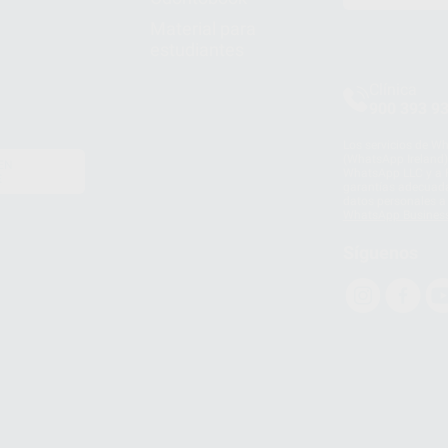
Material para
estudiantes
Clínica
900 393 9
Los servicios de W
(WhatsApp Ireland)
EN
WhatsApp LLC y a F
E
garantías adecuadas
datos personales a 
WhatsApp Busines
Síguenos