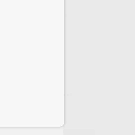
YES
RUNYES
401
Ref. 61406
AUTOCABLE STANDARD V3
Envase 3
80
,67
€
eciales
-
+
AÑADIR