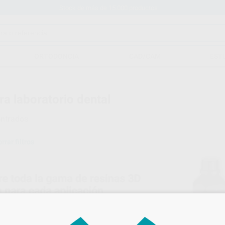
Stock de más de 15.000 productos
ORTODONCIA
CAD/CAM
EST
ra laboratorio dental
ntrados
rrar filtros