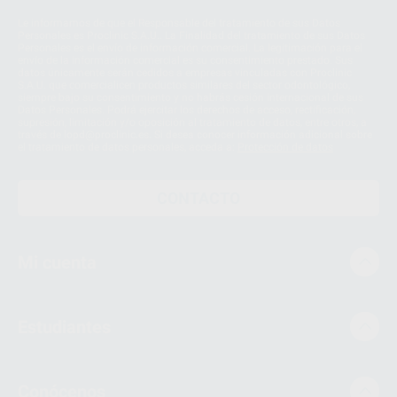
Le informamos de que el Responsable del tratamiento de sus Datos
Personales es Proclinic S.A.U.. La Finalidad del tratamiento de sus Datos
Personales es el envío de información comercial. La legitimación para el
envío de la información comercial es su consentimiento prestado. Sus
datos únicamente serán cedidos a empresas vinculadas con Proclinic
S.A.U. que comercialicen productos similares del sector odontológico,
siempre bajo su consentimiento y no habrás cesión internacional de sus
Datos Personales. Podrá ejercitar los derechos de acceso, rectificación,
supresión, limitación y/o oposición al tratamiento de datos, entre otros, a
través de lopd@proclinic.es. Si desea conocer información adicional sobre
el tratamiento de datos personales, acceda a:
Protección de datos
CONTACTO
Mi cuenta
Estudiantes
Conócenos