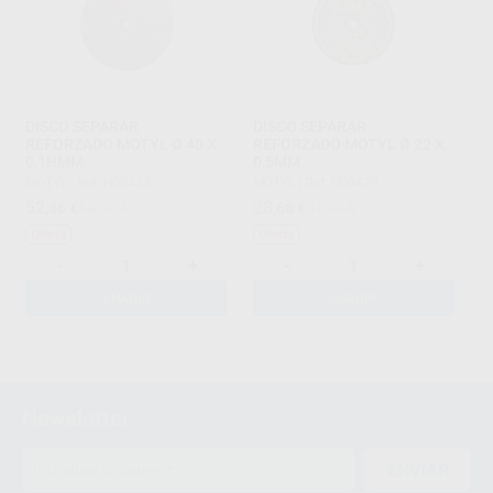
DISCO SEPARAR
DISCO SEPARAR
REFORZADO MOTYL Ø 40 X
REFORZADO MOTYL Ø 22 X
0,1HMM
0,5MM
MOTYL
|
Ref. H00423
MOTYL
|
Ref. H00420
52
28
,86
€
58,42 €
,68
€
31,70 €
Oferta
Oferta
-
+
-
+
AÑADIR
AÑADIR
1
Newsletter
ENVIAR