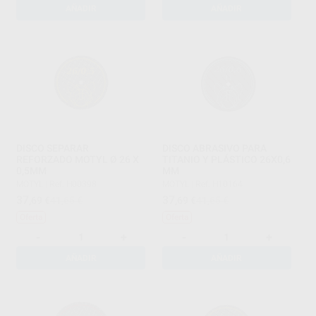
AÑADIR
AÑADIR
DISCO SEPARAR
DISCO ABRASIVO PARA
REFORZADO MOTYL Ø 26 X
TITANIO Y PLÁSTICO 26X0,6
0,5MM
MM
MOTYL
|
Ref. H00398
MOTYL
|
Ref. H10164
37
37
,69
€
41,65 €
,69
€
41,65 €
Oferta
Oferta
-
+
-
+
AÑADIR
AÑADIR