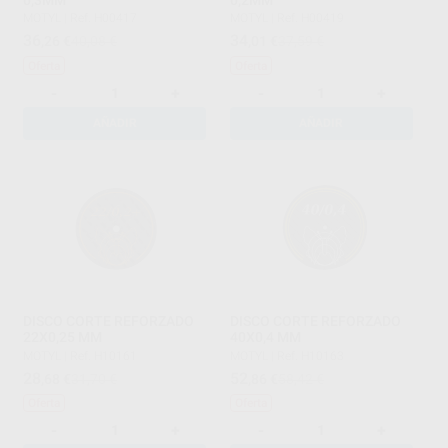
MOTYL
|
Ref. H00417
MOTYL
|
Ref. H00419
36
34
,26
€
40,08 €
,01
€
37,59 €
Oferta
Oferta
-
+
-
+
AÑADIR
AÑADIR
DISCO CORTE REFORZADO
DISCO CORTE REFORZADO
22X0,25 MM
40X0,4 MM
MOTYL
|
Ref. H10161
MOTYL
|
Ref. H10163
28
52
,68
€
31,70 €
,86
€
58,42 €
Oferta
Oferta
-
+
-
+