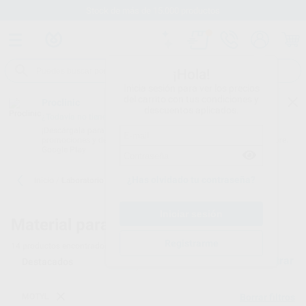
Stock de más de 15.000 productos
¡Hola!
Inicia sesión para ver los precios
del carrito con tus condiciones y
Proclinic
descuentos aplicados.
¿Todavía no tienes nuestra App?
¡Descárgala para ser siempre el primero en conocer nuestras
promociones y descuentos! Disponible en Google Play o App Store.
Google Play
¿Has olvidado tu contraseña?
Inicio
/
Laboratorio
Material para laboratorio dental
Registrarme
14
productos encontrados
Filtrar
MOTYL
Borrar filtros