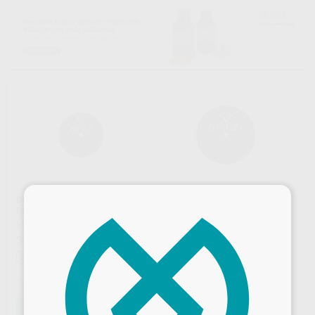
×
DISCO SEPARAR
DISCO SEPARAR
REFORZADO 20 X 0,2MM
REFORZADO MOTYL Ø 20 X
0,2+MM
MOTYL
|
Ref. H00157
MOTYL
|
Ref. H00416
36
,26
€
40,08 €
36
,26
€
40,08 €
Oferta
Oferta
-
+
-
+
AÑADIR
AÑADIR