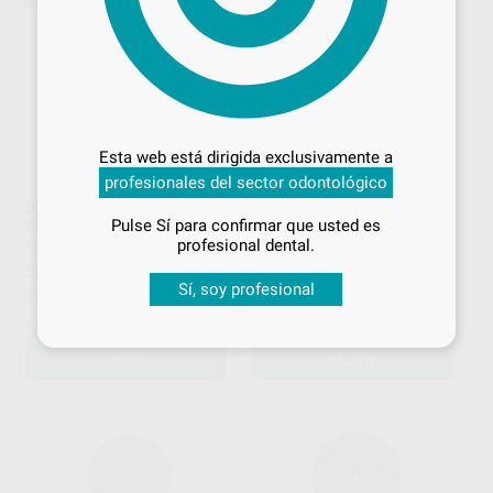
Desbloquea todas tus ventajas
Inicia sesión
para disfrutar de todos
Esta web está dirigida exclusivamente a
tus
descuentos y condiciones
profesionales del sector odontológico
especiales
DISCO REFORZADO
DISCO CORTE REFORZADO
Pulse Sí para confirmar que usted es
40X0,5MM
22X0,3MM
¡Iniciar sesión!
profesional dental.
MOTYL
|
Ref. H00159
MOTYL
|
Ref. H00158
52
27
,86
€
58,42 €
,18
€
30,04 €
Sí, soy profesional
Oferta
Oferta
-
+
-
+
AÑADIR
AÑADIR