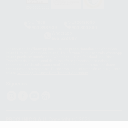
HCO-0060/2023
Clínica
Laboratorio
900 393 939
900 800 880
Whatsapp
665 533 087
Los servicios de WhatsApp Business son proporcionados por WhatsApp
Ireland Limited (WhatsApp Ireland). La información que controla WhatsApp
Ireland puede ser transferida a WhatsApp LLC y a Facebook Inc.. Dicha
Transferencia Internacional de Datos ofrece garantías adecuadas al
basarse en la Cláusula Contractual Tipo para la transferencia de datos
personales a terceros países. Puede ampliar la información en el siguiente
enlace:
WhatsApp Business Data Transfer Addendum
.
Síguenos
PROCLINIC S.A.U.
Copyright (c) 2026
Aviso legal