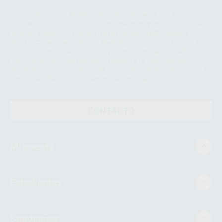
Le informamos de que el Responsable del tratamiento de sus Datos
Personales es Proclinic S.A.U.. La Finalidad del tratamiento de sus Datos
Personales es el envío de información comercial. La legitimación para el
envío de la información comercial es su consentimiento prestado. Sus
datos únicamente serán cedidos a empresas vinculadas con Proclinic
S.A.U. que comercialicen productos similares del sector odontológico,
siempre bajo su consentimiento y no habrás cesión internacional de sus
Datos Personales. Podrá ejercitar los derechos de acceso, rectificación,
supresión, limitación y/o oposición al tratamiento de datos, entre otros, a
través de lopd@proclinic.es. Si desea conocer información adicional sobre
el tratamiento de datos personales, acceda a:
Protección de datos
CONTACTO
Mi cuenta
Estudiantes
Conócenos