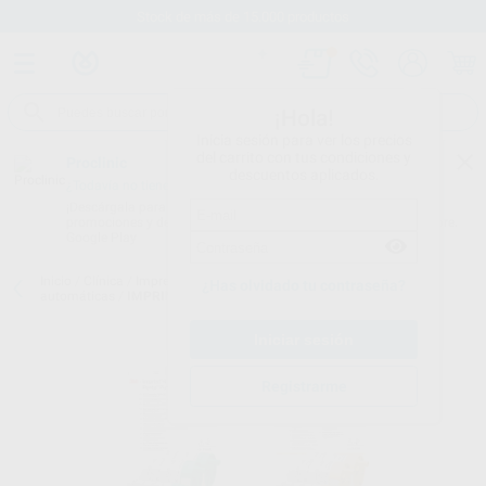
Stock de más de 15.000 productos
¡Hola!
Inicia sesión para ver los precios
del carrito con tus condiciones y
Proclinic
descuentos aplicados.
¿Todavía no tienes nuestra App?
¡Descárgala para ser siempre el primero en conocer nuestras
promociones y descuentos! Disponible en Google Play o App Store.
Google Play
Inicio
/
Clínica
/
Impresión
/
Siliconas de adición para mezcladoras
¿Has olvidado tu contraseña?
automáticas
/
IMPRINT 4 PENTA REPOSICIÓN
Registrarme