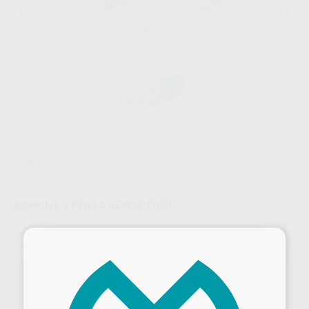
1
/ 3
Oferta
IMPRINT 4 PENTA REPOSICIÓN
Marca
SOLVENTUM
×
Contenido
2 unidades de 300 ml (Base) + 2 unidades de 60 ml (Catalizador)
2 Impregum™ Penta o Imprint™ 4 Penta + 1x25u Pasta de
Retracción Gingival ARP™
Compra 2 uds de Impregum™ Penta o Imprint™ 4 Penta, GRATIS 1x25