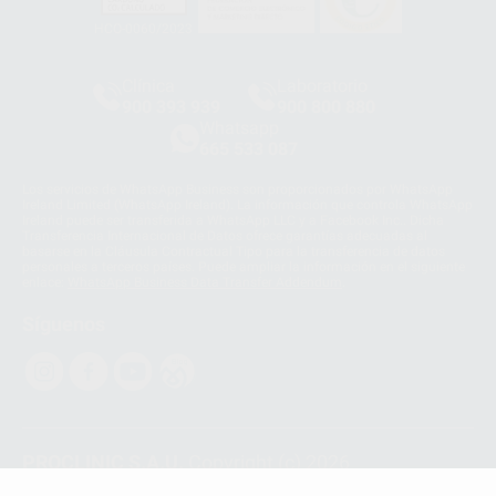
HCO-0060/2023
Clínica
Laboratorio
900 393 939
900 800 880
Whatsapp
665 533 087
Los servicios de WhatsApp Business son proporcionados por WhatsApp
Ireland Limited (WhatsApp Ireland). La información que controla WhatsApp
Ireland puede ser transferida a WhatsApp LLC y a Facebook Inc.. Dicha
Transferencia Internacional de Datos ofrece garantías adecuadas al
basarse en la Cláusula Contractual Tipo para la transferencia de datos
personales a terceros países. Puede ampliar la información en el siguiente
enlace:
WhatsApp Business Data Transfer Addendum
.
Síguenos
PROCLINIC S.A.U.
Copyright (c) 2026
Aviso legal