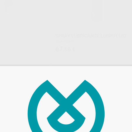
SPRAY LUBRICANTE LUBRIFLUID
Bote 500ml.
67
,66
€
-
+
AÑADIR
AÑADIR
BIEN-AIR
BIEN-
Ref. 05040
Ref. 95