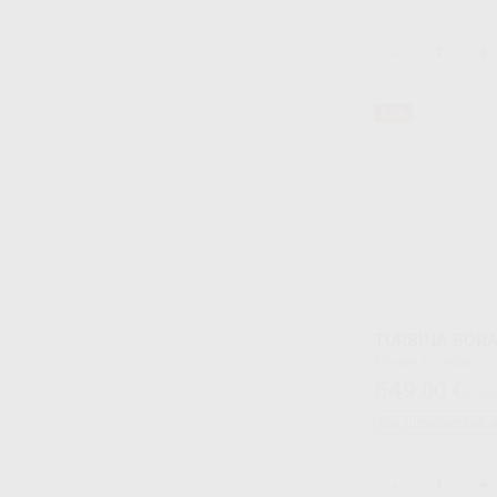
-
+
53%
TURBINA BORA
Envase 1 unidad
549
,00
€
1.17
Sin descuentos 
-
+