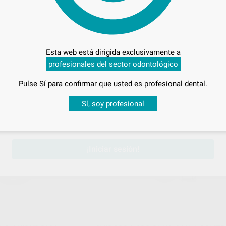
MED
TURBINA BLACK PEARL BOTON EC
CONEXIÓN MIDWEST 4 ORIFICIOS
Esta web está dirigida exclusivamente a
Caja 1 unidad
285
,00
€
profesionales del sector odontológico
306,68 €
Sin descuentos adicionales
Pulse Sí para confirmar que usted es profesional dental.
-
+
AÑADIR
AÑADIR
Desbloquea todas tus ventajas
Sí, soy profesional
sesión
para disfrutar de todos tus
descuentos y condiciones esp
BIEN-AIR
BIEN-
Ref. 95016
Ref. 70
¡Iniciar sesión!