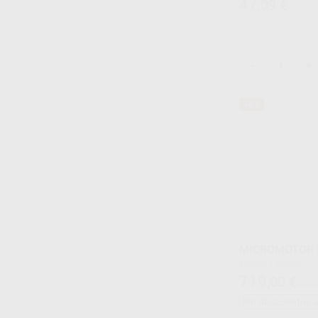
47
,09
€
-
+
48%
MICROMOTOR 
Envase 1 unidad
719
,00
€
1.38
Sin descuentos 