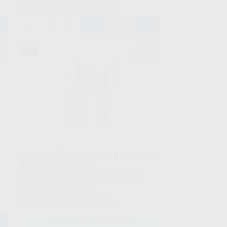
Contra ángulo 1:1
Sin descuentos adicionales
Micromotor Aquilon 830
Garantia total de las piezas hasta finalizar los
estudios de grado
-
+
AÑADIR
Al terminar se revisarán gratuitamento los
instrumentos.
Estuche de plástico
AIR
BIEN-AIR
Botella de Lubrifluid
49%
013
Ref. Grupo
Engrasador Lubrimed
CONTRA ÁNGULO 1:2.5 L BIEN-AIR +
KIT FRESAS INICIO
Envase Contra ángulo 1:2,5 L MS + 2 x fresas
Zekrya tipo Latch + 2 x fresas Lindemann tipo Latch
999
,00
€
1.942,93 €
Sin descuentos adicionales
SELECCIONAR REFERENCIA