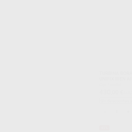
TURBINA BORA
UNIFIX BIEN AI
Caja 1 unidad
430
,00
€
519,
Sin descuentos 
-
+
41%