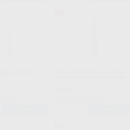
BIEN-AIR
BIEN-
54%
Ref. 9508
Ref. 73
LINA CONEXIÓN
PACK TURBINA BORA 2 LK + ENLA
R
MULTIFLEX (SIN REGULACION DE
Envase 1 unidad
720
,00
€
27 €
1.548,77 €
adicionales
Sin descuentos adicionales
-
+
AÑADIR
AÑADIR
BIEN-AIR
BIEN-
40%
Ref. 95233
Ref. 73