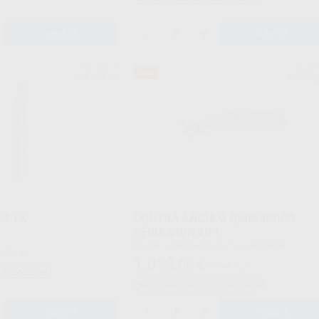
-
+
AÑADIR
AÑADIR
BIEN-AIR
BIEN-
38%
Ref. 73546
Ref. 05
 2 LK
CONTRA ANGULO QUIRURGICO
REDUCCION 20:1
Envase 1 contra-ángulo 20:1 L Estandar
0,96 €
1.099
,00
€
1.768,92 €
adicionales
Sin descuentos adicionales
-
+
AÑADIR
AÑADIR