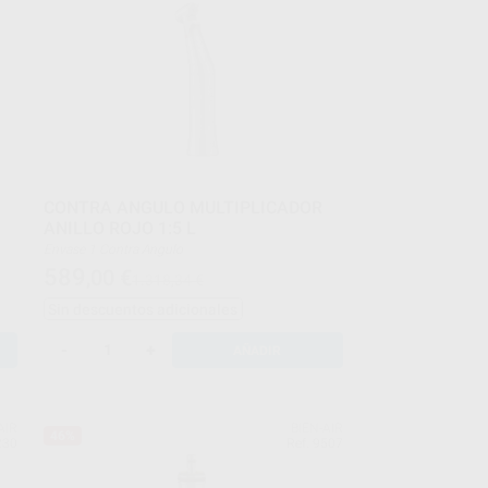
CONTRA ANGULO MULTIPLICADOR
ANILLO ROJO 1:5 L
Envase 1 Contra Angulo
589
,00
€
1.318,34 €
Sin descuentos adicionales
-
+
AÑADIR
AIR
BIEN-AIR
46%
230
Ref. 9507