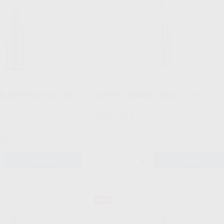
LECTRICO MC2 ISO
CONTRA ANGULO NOVA 1:1 L
Envase 1 unidad
759
,00
€
1.261,29 €
9,33 €
Sin descuentos adicionales
adicionales
-
+
AÑADIR
AÑADIR
BIEN-AIR
BIEN-
34%
Ref. 95235
Ref. 95