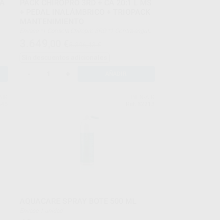
RA
PACK CHIROPRO 3RD + CA 20:1 L MS
+ PEDAL INALÁMBRICO + TRIOPACK
MANTENIMIENTO
Envase *1 Consola Chiropro 3RD *1 Contra-ángulo
 de
CA 20:1L MS *1 Pedal inalámbrico *1 Triopack de
3.649
,00
€
5.396,43 €
mantenimiento
Sin descuentos adicionales
-
+
AÑADIR
AIR
BIEN-AIR
545
Ref. 82218
AQUACARE SPRAY BOTE 500 ML
Envase 1 unidad