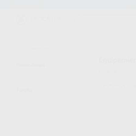
Entrega en 24h
15 días para cambiar de opinión
CLÍNICA
LABORATORIO
EQUIPAMIENTO
Inicio
/
Equipamiento
Equipamien
Promociones
88
productos enc
VER SOLO OFERTAS
(82)
BIEN-AIR
B
Familia
CIRUGÍA E IMPLANTES
(16)
ESTUDIANTES
(10)
ROTATORIO
(62)
Ver más