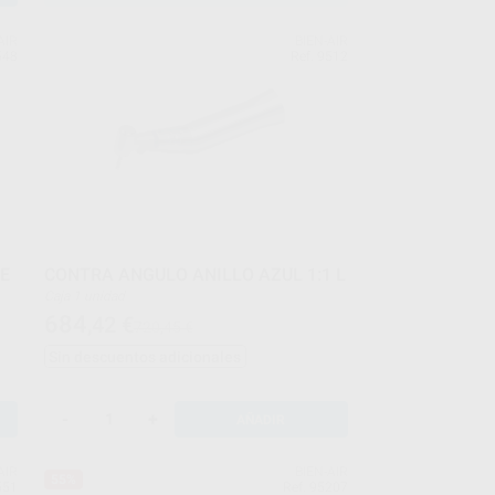
AIR
BIEN-AIR
548
Ref. 9512
CE
CONTRA ANGULO ANILLO AZUL 1:1 L
Caja 1 unidad
684
,42
€
720,45 €
Sin descuentos adicionales
-
+
AÑADIR
AIR
BIEN-AIR
55%
551
Ref. 95207