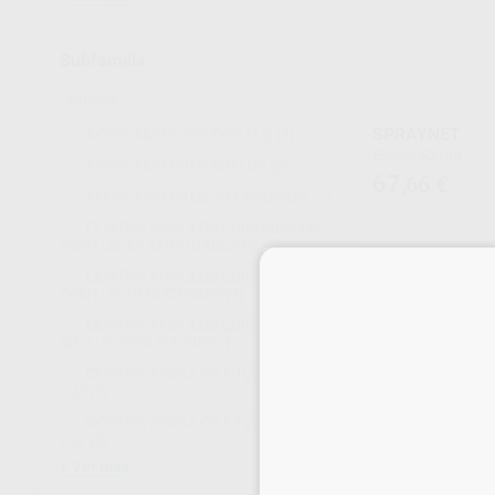
Subfamilia
SPRAYNET
ACOPLAMIENTOS CON LUZ
(4)
Envase 500 ml.
ACOPLAMIENTOS SIN LUZ
(2)
67
,66
€
ACOPLAMIENTOS. ACCESORIOS.
(2)
CONTRA ÁNGULOS QUIRÚRGICOS
CON LUZ. MULTIPLICADORES
(1)
CONTRA ÁNGULOS QUIRÚRGICOS
-
+
CON LUZ. REDUCTORES
(2)
CONTRA ÁNGULOS QUIRÚRGICOS
SIN LUZ. REDUCTORES
(1)
CONTRA-ÁNGULOS 1:1(AZUL) CON
LUZ
(5)
CONTRA-ÁNGULOS 1:1(AZUL) SIN
LUZ
(3)
Ver más