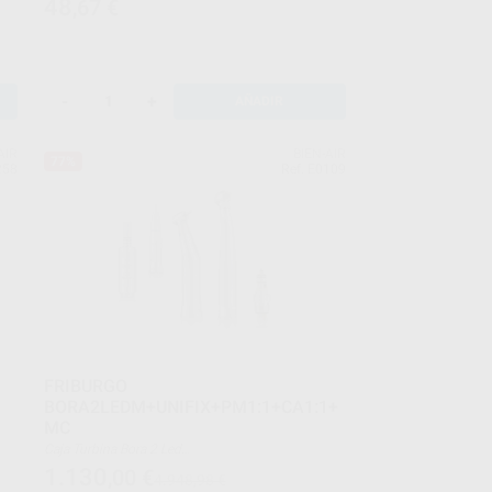
48
,67
€
-
+
AÑADIR
AIR
BIEN-AIR
77%
258
Ref. E0109
FRIBURGO
BORA2LEDM+UNIFIX+PM1:1+CA1:1+
MC
Caja Turbina Bora 2 Led
Acoplamiento rápido unifix con luz
1.130
,00
€
4.948,98 €
Pieza de mano 1:1