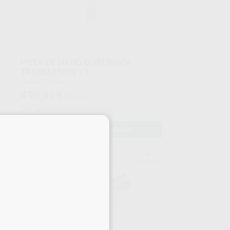
PIEZA DE MANO QUIRURGICA
TRANSMISION 1:1
Envase 1 unidad
499
,00
€
728,12 €
Sin descuentos adicionales
×
-
+
AÑADIR
AIR
BIEN-AIR
062
Ref. 9511