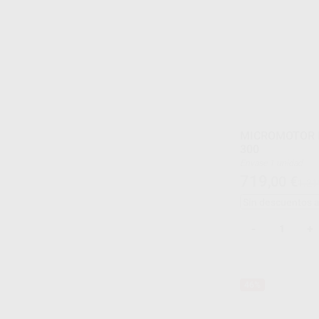
MICROMOTOR E
300
Envase 1 unidad
719
,00
€
1.21
Sin descuentos 
-
+
46%