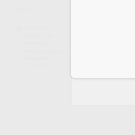
Marca
GRASA LUBRI
Caja 6 cartuchos
BIEN-AIR
(88)
52
,55
€
PROCLINIC
(42)
BESTDENT
(90)
PROCLINIC EXPERT
(5)
-
+
VELOCE
(60)
D_DEVICES
(213)
Inicia 
112 EMERGENCIAS
(4)
38%
ACCUTRON
(4)
ACTEON
(199)
AIRPLASMA
(3)
AIRTÈCNICS
(2)
AMCOR
(1)
AREA MEDICA
(2)
B&L BIOTECH
(7)