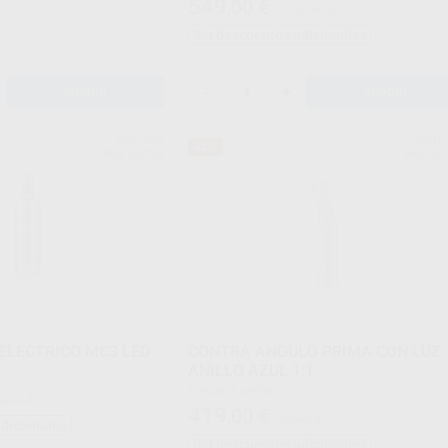
549
,00
€
1.170,96 €
Sin descuentos adicionales
-
+
AÑADIR
AÑADIR
BIEN-AIR
BIEN-
42%
Ref. 95234
Ref. 82
ELECTRICO MC3 LED
CONTRA ANGULO PRIMA CON LUZ
ANILLO AZUL 1:1
Envase 1 unidad
5,60 €
419
,00
€
720,45 €
adicionales
Sin descuentos adicionales