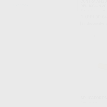
CONTRA ANGU
Ver más
REDUCCION 20
Envase 1 contra
1.099
,00
€
1
Sin descuentos 
-
+
APLICADOR P
Caja 1 unidad