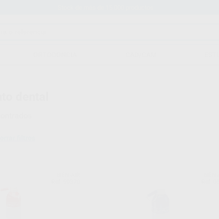
Stock de más de 15.000 productos
ORTODONCIA
CAD/CAM
EST
to dental
ontrados
orrar filtros
BIEN-AIR
BIEN-
Ref. 59370
Ref. 0