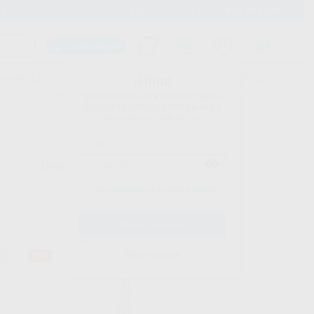
900 393 939
Envíos gratuitos desde 110€
Llama GRATIS a Clínica
Carrito mágico
UDIANTES
FOLLETOS
FORMACIONES
¡Hola!
Inicia sesión para ver los precios
del carrito con tus condiciones y
descuentos aplicados.
Ordenar por
¿Has olvidado tu contraseña?
AIR
BIEN-AIR
Registrarme
31%
520
Ref. 95204