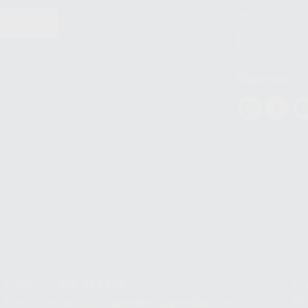
Los servicios de W
(WhatsApp Ireland)
EN
WhatsApp LLC y a F
E
garantías adecuadas
datos personales a 
WhatsApp Busines
Síguenos
Teléfono:
900 393 939
Co
pr
E-mail de contacto:
proclinic@proclinic.es