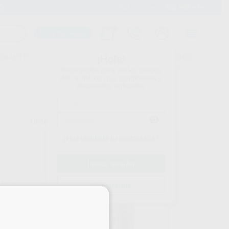
900 393 939
Envíos gratuitos desde 110€
Llama GRATIS a Clínica
Carrito mágico
UDIANTES
FOLLETOS
FORMACIONES
¡Hola!
Inicia sesión para ver los precios
del carrito con tus condiciones y
descuentos aplicados.
Ordenar por
¿Has olvidado tu contraseña?
IAS
112 EMERGENCIAS
Registrarme
480
Ref. 89689
×