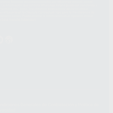
hatsApp Business son proporcionados por WhatsApp Ireland Limited
. La información que controla WhatsApp Ireland puede ser transferida a
acebook Inc.. Dicha Transferencia Internacional de Datos ofrece
 al basarse en la Cláusula Contractual Tipo para la transferencia de
terceros países. Puede ampliar la información en el siguiente enlace:
s Data Transfer Addendum
.
ndiciones Generales de Contratación
y
Política de
ivacidad