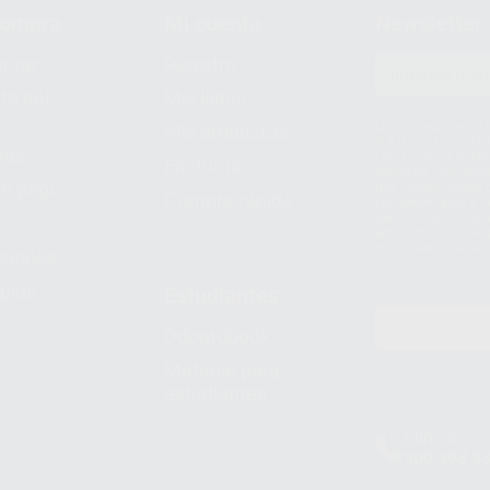
compra
Mi cuenta
Newsletter
prar
Registro
to del
Mis listas
Le informamos de q
Mis productos
S.A.U.. La Finalida
nes
comercial. La legit
Facturas
prestado. Sus dato
e pago
que comercialicen p
Compra rápida
consentimiento y no
derechos de acceso,
entre otros, a trav
tratamiento de dat
legales
pida
Estudiantes
Odontobook
Material para
estudiantes
Clínica
900 393 9