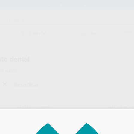
Stock de más de 15.000 productos
ORTODONCIA
CAD/CAM
EST
to dental
ntrados
Borrar filtros
112 EMERGENCIAS
112 EMERGENC
Ref. 89481
Ref. 89