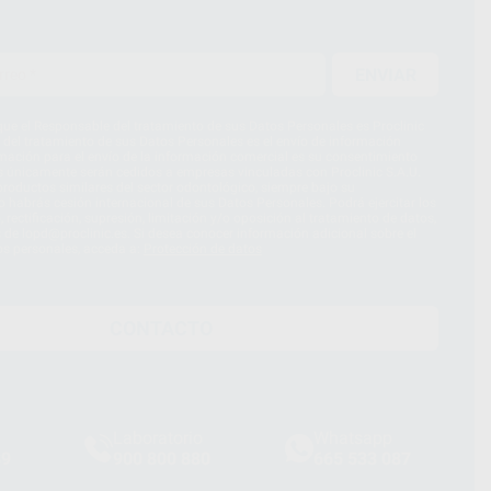
ENVIAR
ue el Responsable del tratamiento de sus Datos Personales es Proclinic
d del tratamiento de sus Datos Personales es el envío de información
imación para el envío de la información comercial es su consentimiento
s únicamente serán cedidos a empresas vinculadas con Proclinic S.A.U.
roductos similares del sector odontológico, siempre bajo su
 habrás cesión internacional de sus Datos Personales. Podrá ejercitar los
 rectificación, supresión, limitación y/o oposición al tratamiento de datos,
és de lopd@proclinic.es. Si desea conocer información adicional sobre el
os personales, acceda a:
Protección de datos
CONTACTO
Laboratorio
Whatsapp
39
900 800 880
665 533 087