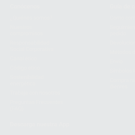
Conócenos
Guía de 
¿Quiénes somos?
Cómo com
Nuestros
Seguimien
compromisos
pedido
Responsabilidad
Devolucio
Social Corporativa
Métodos d
Canal ético
Envío
Código ético
Símbolos 
Sostenibilidad
Compra rá
energética
dientes
Trabaja con nosotros
Preguntas Frecuentes
(FAQ)
Descarga nuestra App