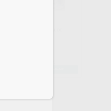
MANTENIMIENTO ANUAL DE
S
DESFIBRILADOR POR
VIDEOLLAMADA
Envase
Verificación de estado operativo
Certificado anual oficial
190
,00
€
200,00 €
Informe técnico detallado
Grabación para trazabilidad
Sin descuentos adicionales
-
+
AÑADIR
eciales