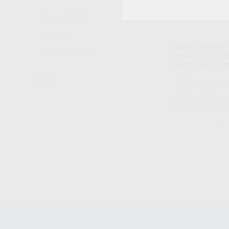
AIRPLASMA
(3)
AIRTÈCNICS
(2)
AMCOR
(1)
MANTENIMIEN
AREA MEDICA
(2)
DESFIBRILADO
EMERGENCIA 
B&L BIOTECH
(7)
Envase
Ver más
Verificación de estad
Certificado anual ofic
301
,15
€
317,
Informe técnico deta
Grabación para traza
Sin descuentos 
Auditoría de maletín
Control de caducida
Checklist normativo
-
+
1