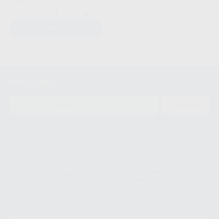
18
,21
€
-
+
AÑADIR
1
Newsletter
ENVIAR
Le informamos de que el Responsable del tratamiento de sus Datos
Personales es Proclinic S.A.U.. La Finalidad del tratamiento de sus Datos
Personales es el envío de información comercial. La legitimación para el
envío de la información comercial es su consentimiento prestado. Sus
datos únicamente serán cedidos a empresas vinculadas con Proclinic
S.A.U. que comercialicen productos similares del sector odontológico,
siempre bajo su consentimiento y no habrás cesión internacional de sus
Datos Personales. Podrá ejercitar los derechos de acceso, rectificación,
supresión, limitación y/o oposición al tratamiento de datos, entre otros, a
través de lopd@proclinic.es. Si desea conocer información adicional sobre
el tratamiento de datos personales, acceda a:
Protección de datos