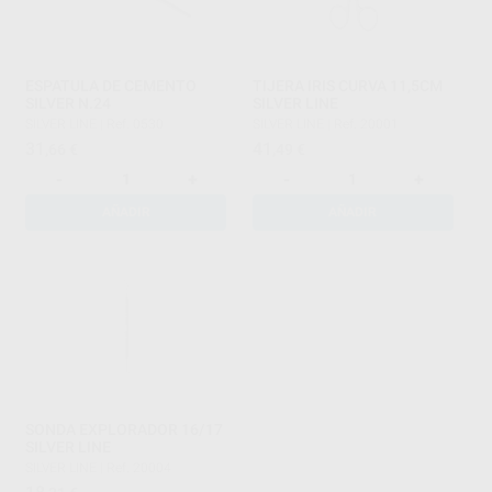
ESPATULA DE CEMENTO
TIJERA IRIS CURVA 11,5CM
SILVER N.24
SILVER LINE
SILVER LINE
|
Ref. 0530
SILVER LINE
|
Ref. 20001
31
41
,66
€
,49
€
-
+
-
+
AÑADIR
AÑADIR
SONDA EXPLORADOR 16/17
SILVER LINE
SILVER LINE
|
Ref. 20004