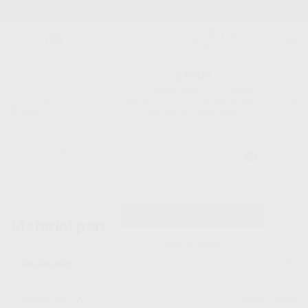
Stock de más de 15.000 productos
¡Hola!
Inicia sesión para ver los precios
del carrito con tus condiciones y
Proclinic
descuentos aplicados.
¿Todavía no tienes nuestra App?
¡Descárgala para ser siempre el primero en conocer nuestras
promociones y descuentos! Disponible en Google Play o App Store.
Google Play
¿Has olvidado tu contraseña?
Inicio
/
Clínica
Material para clínicas dentales
Registrarme
19
productos encontrados
Filtrar
SILVER LINE
Borrar filtros