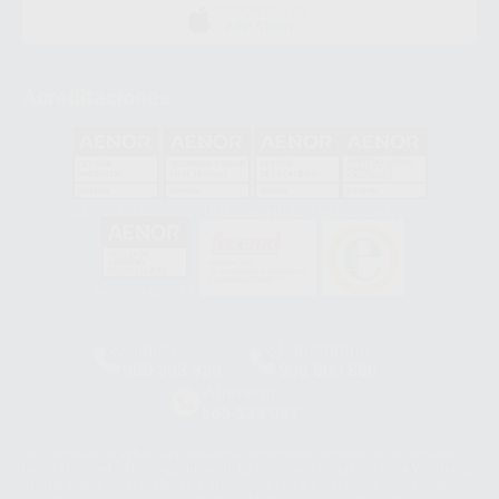
DISPONIBLE EN
APP STORE
Acreditaciones
GA-2008/0342
SST-0118/2023
ER-0120/1997
GS-0001/2017
HCO-0060/2023
Clínica
Laboratorio
900 393 939
900 800 880
Whatsapp
665 533 087
Los servicios de WhatsApp Business son proporcionados por WhatsApp
Ireland Limited (WhatsApp Ireland). La información que controla WhatsApp
Ireland puede ser transferida a WhatsApp LLC y a Facebook Inc.. Dicha