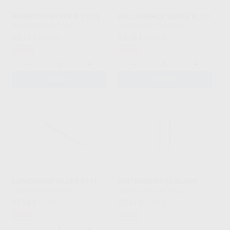
BRUÑIDOR SILVER N.27/29
HOLLEMBACK SILVER N.1/2
SILVER LINE
|
Ref. 0547
SILVER LINE
|
Ref. 0549
20
24
,74
€
22,92 €
,50
€
27,08 €
Oferta
Oferta
-
+
-
+
AÑADIR
AÑADIR
ESPACIADOR SILVER D11T
INSTRUMENTOS SILVER
SILVER LINE
|
Ref. 0542
SILVER LINE
|
Ref. Grupo
17
22
,58
€
19,44 €
,61
€
24,99 €
Oferta
Oferta
-
+