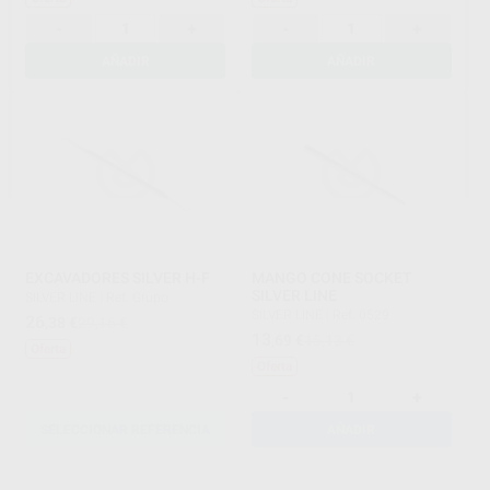
-
+
-
+
AÑADIR
AÑADIR
EXCAVADORES SILVER H-F
MANGO CONE SOCKET
SILVER LINE
SILVER LINE
|
Ref. Grupo
SILVER LINE
|
Ref. 0529
26
,38
€
29,16 €
13
,69
€
15,13 €
Oferta
Oferta
-
+
SELECCIONAR REFERENCIA
AÑADIR