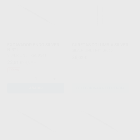
EXCAVADOR ENDO SILVER
CURETAS COLUMBIA SILVER
N.32L
SILVER LINE
|
Ref. Grupo
SILVER LINE
|
Ref. 0541
28
,02
€
22
,61
€
24,99 €
Oferta
-
+
AÑADIR
SELECCIONAR REFERENCIA