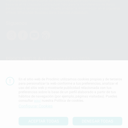
Transferencia Internacional de Datos ofrece garantías adecuadas al
basarse en la Cláusula Contractual Tipo para la transferencia de datos
personales a terceros países. Puede ampliar la información en el siguiente
enlace:
WhatsApp Business Data Transfer Addendum
.
Síguenos
PROCLINIC S.A.U.
Copyright (c) 2026
Aviso legal
Teléfono:
900 393 939
En el sitio web de Proclinic utilizamos cookies propias y de terceros
E-mail de contacto:
proclinic@proclinic.es
para personalizar la web conforme a tus preferencias, analizar el
uso del sitio web y mostrarte publicidad relacionada con tus
preferencias sobre la base de un perfil elaborado a partir de tus
Condiciones Generales de Contratación
y
Política
hábitos de navegación (por ejemplo, páginas visitadas). Puedes
de privacidad
consultar
aquí
nuestra Política de cookies.
Información Corporativa
Configurar Cookies
Política de Cookies
ACEPTAR TODAS
DENEGAR TODAS