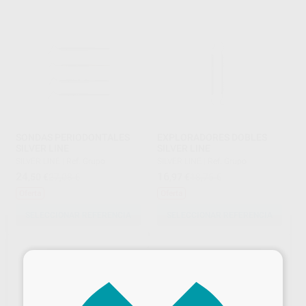
SONDAS PERIODONTALES
EXPLORADORES DOBLES
SILVER LINE
SILVER LINE
SILVER LINE
|
Ref. Grupo
SILVER LINE
|
Ref. Grupo
24
16
,50
€
27,08 €
,97
€
18,75 €
Oferta
Oferta
SELECCIONAR REFERENCIA
SELECCIONAR REFERENCIA
×