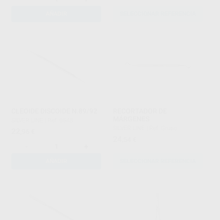
AÑADIR
SELECCIONAR REFERENCIA
CLEOIDE DISCOIDE N.89/92
RECORTADOR DE
MÁRGENES
SILVER LINE
|
Ref. 0548
SILVER LINE
|
Ref. Grupo
22
,96
€
24
,54
€
-
+
AÑADIR
SELECCIONAR REFERENCIA